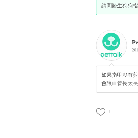
請問醫生狗狗指
Pe
201
如果指甲沒有剪
會讓血管長太長
1