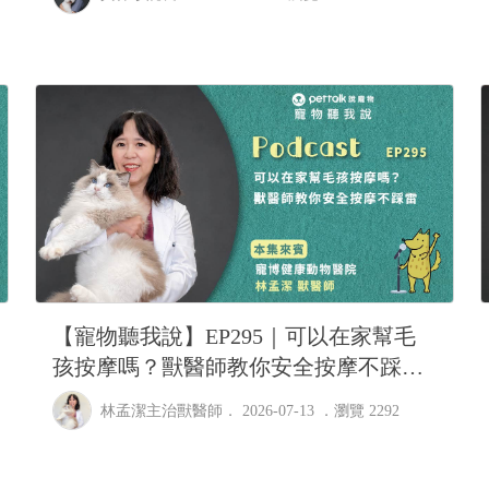
【寵物聽我說】EP295｜可以在家幫毛
孩按摩嗎？獸醫師教你安全按摩不踩雷
｜專業獸醫—林孟潔
林孟潔主治獸醫師
． 2026-07-13 ．
瀏覽 2292