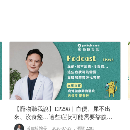
隨即打了制酸劑，給了胃粘
圍越來越多
血檢 期中這三項不正常
該怎麼解決
旅館改口說不是他們的問題，沒證
監視器，6／23下午便便型
我看已經很怪了 勞煩醫生
【寵物聽我說】EP298｜血便、尿不出
來、沒食慾…這些症狀可能需要靠腹部
超音波找答案｜專業獸醫—黃偉珍
黃偉珍院長
． 2026-07-29 ．
瀏覽 2281