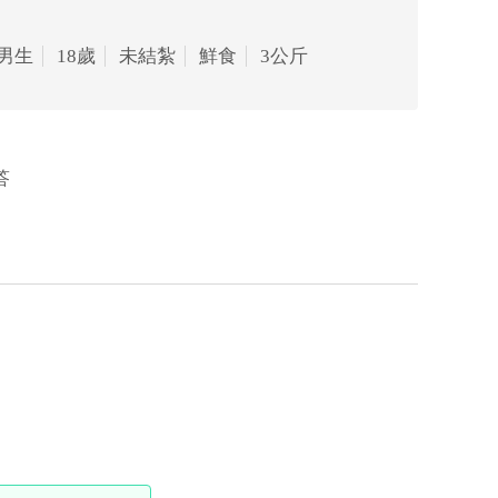
男生
18歲
未結紮
鮮食
3公斤
答