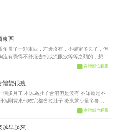
顆東西
眼角長了一顆東西，左邊沒有，不確定多久了，但
狗沒有覺得不舒服去抓或流眼淚等等之類的，想請
？會不會影響眼睛
身體部位腫脹
身體變很瘦
一個多月了 本以為肚子會消但是沒有 不知道是不
關係剛買來他吃完都會拉肚子 後來就少量多餐就
了以前飼料都吃很快 現在都吃很慢有時候還沒有
身體部位腫脹
人在吃的他都想吃 肚子摸起來軟軟的 身體有時候會
到現在沒長多少出來變很瘦看得到肋骨 請問醫師這
來越早起來
?????