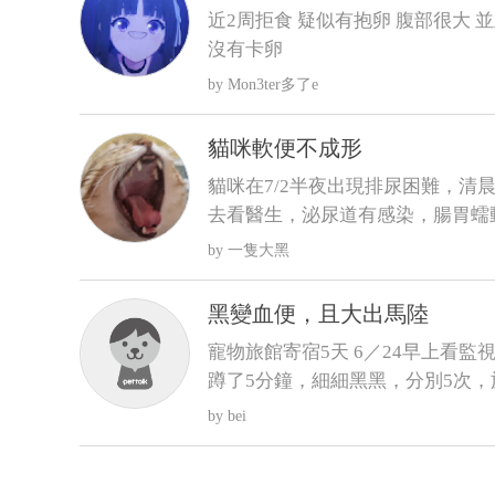
近2周拒食 疑似有抱卵 腹部很大 
沒有卡卵
Mon3ter多了e
貓咪軟便不成形
貓咪在7/2半夜出現排尿困難，清晨
去看醫生，泌尿道有感染，腸胃蠕
和胃藥，昨日貓咪排便時軟便但有
一隻大黑
成型，貓咪在前陣子治療尿閉時，
樣是有成型的
黑變血便，且大出馬陸
寵物旅館寄宿5天 6／24早上看
蹲了5分鐘，細細黑黑，分別5次，
回，回來不進食，只喝水，且晚間
bei
態的晶體〕 6／25 清晨3:00，
小節馬陸出來！ 6／25下午帶去