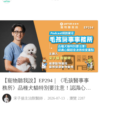
【寵物聽我說】EP294｜《毛孩醫事事
務所》品種犬貓特別要注意！認識心臟
超音波與檢查重點｜專業獸醫—宋子揚
宋子揚主治獸醫師
． 2026-07-13 ．
瀏覽 2287