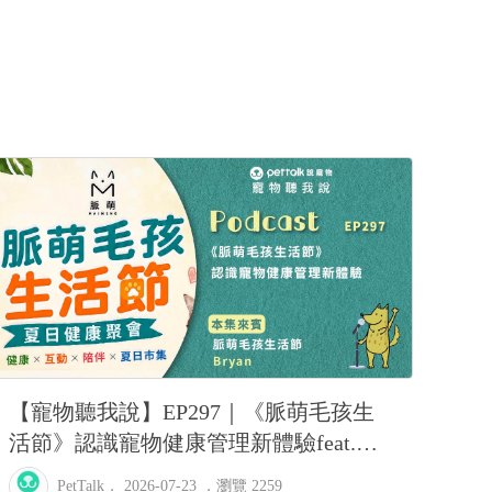
 甚至剛噴完牆壁不到10秒又去噴衣櫃）這種情況
 被噴到很崩潰想送養了
【寵物聽我說】EP297｜《脈萌毛孩生
活節》認識寵物健康管理新體驗feat.脈
萌-Bryan
PetTalk
． 2026-07-23 ．
瀏覽 2259