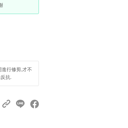
謝
周進行修剪,才不
反抗.