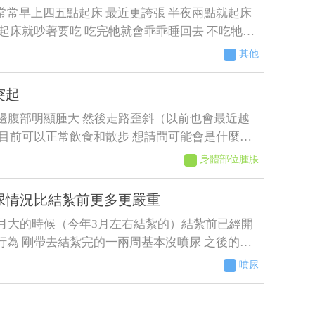
常常早上四五點起床 最近更誇張 半夜兩點就起床
一起床就吵著要吃 吃完牠就會乖乖睡回去 不吃牠就
直來回踱步 我明明晚上十點才給牠吃過 增加了散
其他
果好像更糟糕⋯好像還有點頻尿的症狀 不過牠又不
突起
呀 建議要做什麼檢查呢
右邊腹部明顯腫大 然後走路歪斜（以前也會最近越
 目前可以正常飲食和散步 想請問可能會是什麼狀
身體部位腫脹
尿情況比結紮前更多更嚴重
個月大的時候（今年3月左右結紮的）結紮前已經開
行為 剛帶去結紮完的一兩周基本沒噴尿 之後的時
 原先只是床旁邊的牆壁 到後來床頭櫃、衣櫃、電
噴尿
腦主機 連在貓砂盆裡都噴（有正常排尿）整個家
他噴了 至今仍未改善而且還越來越嚴重（噴的範