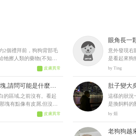
眼角長一
約2個禮拜前，狗狗背部毛
意外發現右
給牠擦人類的藥物(不知道
是看起來狗
獸醫，但獸醫說這是正常老化不
問這是什麼
皮膚異常
Ting
、排便、作息、精神則沒有
塊,請問可能是什麼原
肚子變大
白的區域,之前沒有。看起
這樣的狀況
那塊有點像有皮屑,但沒有
是換飼料的
比較不會拉
皮膚異常
烜
道這樣比較像是黴菌、毛囊
吃完 反而
抖 剪完毛
老狗狗越
是什麼狀況???