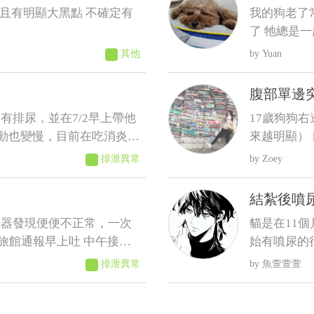
並且有明顯大黑點 不確定有
我的狗老了
了 牠總是
一直抓門一
其他
Yuan
步次數 結
太喝水 我們都是罐頭加水或羊奶稀釋給牠才會喝 這樣子可能
腹部單邊
是什麼疾病
有排尿，並在7/2早上帶他
17歲狗狗
動也變慢，目前在吃消炎藥
來越明顯）
成型，而今日排便軟便並未
況，謝謝
排泄異常
Zoey
吃藥時也有出現軟便，但一
結紮後噴
監視器發現便便不正常，一次
貓是在11
旅館通報早上吐 中午接
始有噴尿的
拉了2次黑便〔帶紅果凍型
間經常噴尿
排泄異常
魚萱萱萱
饅頭大了滿地血便，並且大了一
腦螢幕、電
旅館指定的獸醫院看診 肛門觸
基本上都被