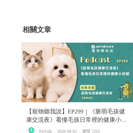
診完，醫生判斷潰瘍性結直腸炎，
膜保護劑跟止瀉 7/2告知旅館回診
BUN66/RBC9.13/ALT87，
據足以判斷是馬陸造成的！ 並提供
相關文章
態還正常，24凌晨他們說正常，但
幫我看一下，謝謝
【寵物聽我說】EP299｜《脈萌毛孩健
康交流夜》看懂毛孩日常裡的健康小訊
號feat.脈萌-James
PetTalk
． 2026-08-05 ．
瀏覽 2205