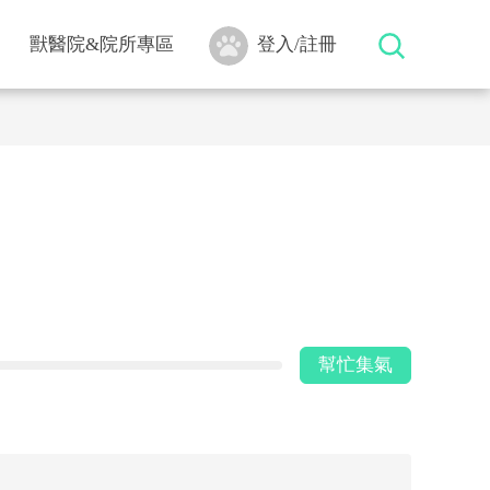
獸醫院&院所專區
登入/註冊
幫忙集氣