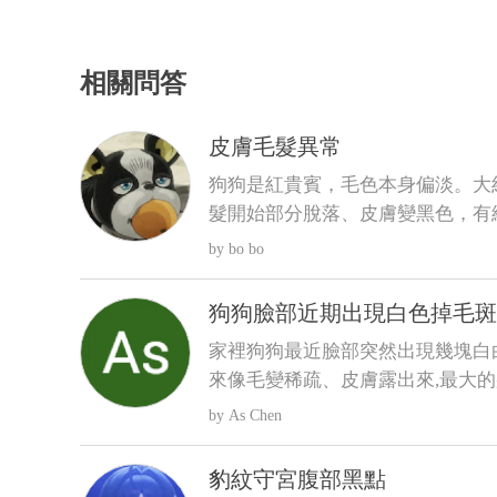
相關問答
皮膚毛髮異常
狗狗是紅貴賓，毛色本身偏淡。大
髮開始部分脫落、皮膚變黑色，有
會不會怎樣......)，也有帶去看
bo bo
會怎樣，可是牠才5歲，其餘飲食
問題
狗狗臉部近期出現白色掉毛斑
因
家裡狗狗最近臉部突然出現幾塊白
來像毛變稀疏、皮膚露出來,最大的
看到流血、 化膿或明顯紅腫。 狗狗目前看起來精神、食慾都
As Chen
正常,也沒有一直抓臉或磨臉,不知
蟲,還是有其他皮膚問題?
豹紋守宮腹部黑點