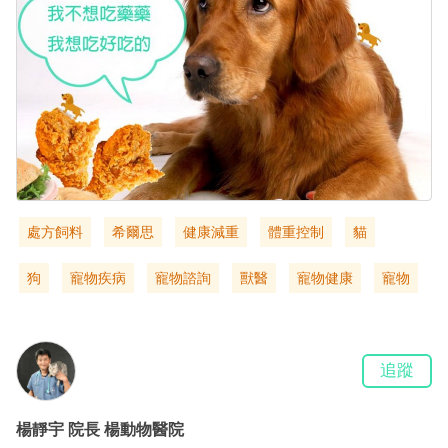
處方飼料
希爾思
健康減重
體重控制
貓
狗
寵物疾病
寵物諮詢
獸醫
寵物健康
寵物
追蹤
楊靜宇
院長
楊動物醫院