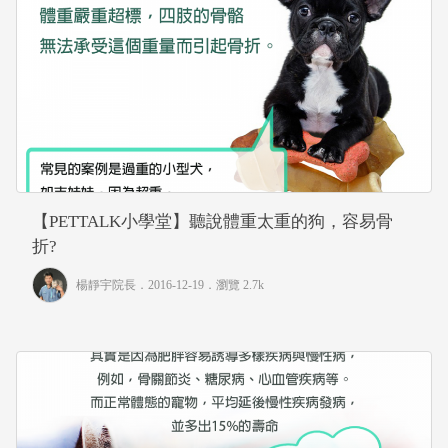
【PETTALK小學堂】聽說體重太重的狗，容易骨
折?
楊靜宇院長
．2016-12-19．
瀏覽 2.7k