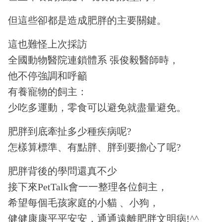
但這些卻都是造成肥胖的主要關鍵。
這也難怪上次採訪
全國動物醫院連鎖體系
張俊毅醫師時，
他不停強調和呼籲
有養寵物的飼主：
少吃多運動，零食可以避免就盡量避免。
肥胖到底牽扯多少種疾病呢?
怎樣算標準、有點胖、胖到要擔心了呢?
肥胖背後的學問還真不少
接下來PetTalk會一一整理各位飼主，
希望每個毛孩家庭的小貓 、小狗，
健健康康平平安安，通通遠離肥胖文明病!^^