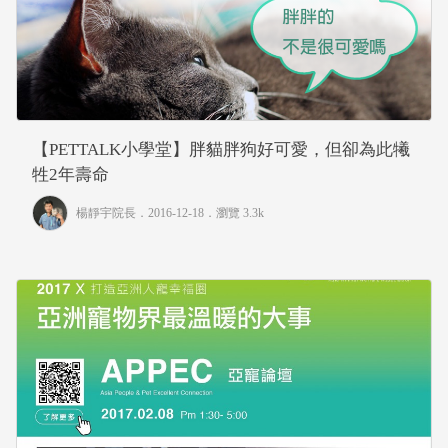
【PETTALK小學堂】胖貓胖狗好可愛，但卻為此犧
牲2年壽命
楊靜宇院長
．2016-12-18．
瀏覽 3.3k