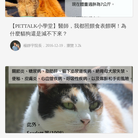
【PETTALK小學堂】醫師，我都照餵食表餵啊！為
什麼貓狗還是減不下來？
楊靜宇院長
．2016-12-19．
瀏覽 3.2k