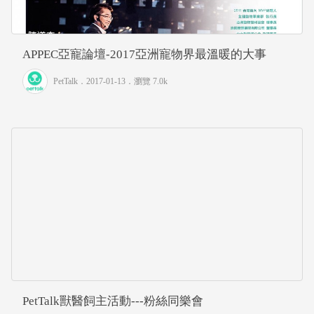
APPEC亞寵論壇-2017亞洲寵物界最溫暖的大事
PetTalk
．2017-01-13．
瀏覽 7.0k
PetTalk獸醫飼主活動---粉絲同樂會