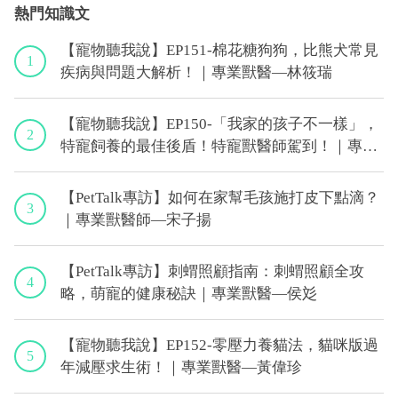
熱門知識文
【寵物聽我說】EP151-棉花糖狗狗，比熊犬常見
1
疾病與問題大解析！｜專業獸醫—林筱瑞
【寵物聽我說】EP150-「我家的孩子不一樣」，
2
特寵飼養的最佳後盾！特寵獸醫師駕到！｜專業
獸醫—侯彣
【PetTalk專訪】如何在家幫毛孩施打皮下點滴？
3
｜專業獸醫師—宋子揚
【PetTalk專訪】刺蝟照顧指南：刺蝟照顧全攻
4
略，萌寵的健康秘訣｜專業獸醫—侯彣
【寵物聽我說】EP152-零壓力養貓法，貓咪版過
5
年減壓求生術！｜專業獸醫—黃偉珍