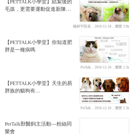
【PETTALK小學堂】結紮後的
毛孩，更需要運動促進新陳代
謝
楊靜宇院長
．2016-12-16．
瀏覽 3.0k
【PETTALK小學堂】你知道肥
胖是一種病嗎
PetTalk
．2016-12-16．
瀏覽 2.5k
【PETTALK小學堂】天生的易
胖族的貓狗有…
PetTalk
．2016-12-16．
瀏覽 3.5k
PetTalk獸醫飼主活動---粉絲同
樂會