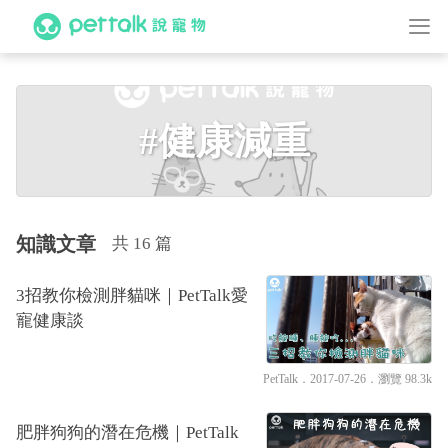
#健康減重
知識文章
共 16 篇
3招教你檢測胖貓咪｜PetTalk愛
寵健康談
PetTalk
．2017-07-26．
瀏覽 98.3k
肥胖狗狗的潛在危機｜PetTalk