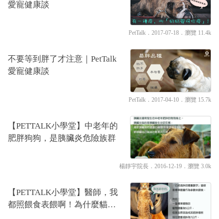
愛寵健康談
PetTalk
．2017-07-18．
瀏覽 11.4k
不要等到胖了才注意｜PetTalk
愛寵健康談
PetTalk
．2017-04-10．
瀏覽 15.7k
【PETTALK小學堂】中老年的
肥胖狗狗，是胰臟炎危險族群
楊靜宇院長
．2016-12-19．
瀏覽 3.0k
【PETTALK小學堂】醫師，我
都照餵食表餵啊！為什麼貓狗
還是減不下來？