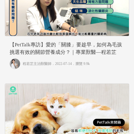
【PetTalk專訪】愛的「關膝」要趁早，如何為毛孩
挑選有效的關節營養成分？｜專業獸醫—程若芷
程若芷主治獸醫師
．2022-07-14．
瀏覽 9.9k