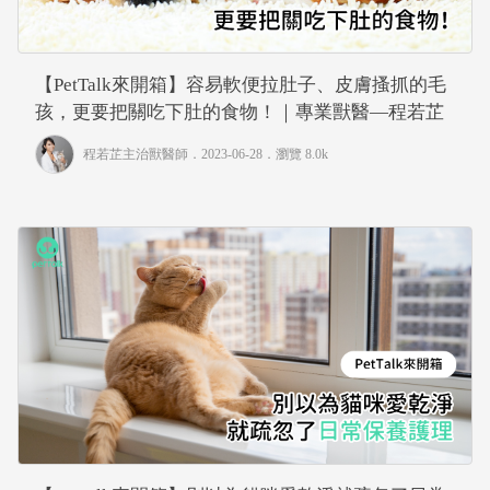
【PetTalk來開箱】容易軟便拉肚子、皮膚搔抓的毛
孩，更要把關吃下肚的食物！｜專業獸醫—程若芷
程若芷主治獸醫師
．2023-06-28．
瀏覽 8.0k