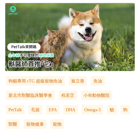
狗貓專用 rTG 超級寵物魚油
寵立善
魚油
新北市獸醫臨床醫學會
程若芷
小布動物醫院
PetTalk
毛孩
EPA
DHA
Omega-3
貓
狗
獸醫
寵物健康
寵物