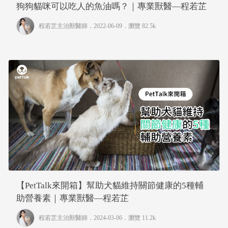
狗狗貓咪可以吃人的魚油嗎？｜專業獸醫—程若芷
程若芷主治獸醫師
．2022-06-09．
瀏覽 82.5k
【PetTalk來開箱】幫助犬貓維持關節健康的5種輔
助營養素｜專業獸醫—程若芷
程若芷主治獸醫師
．2024-03-06．
瀏覽 11.2k