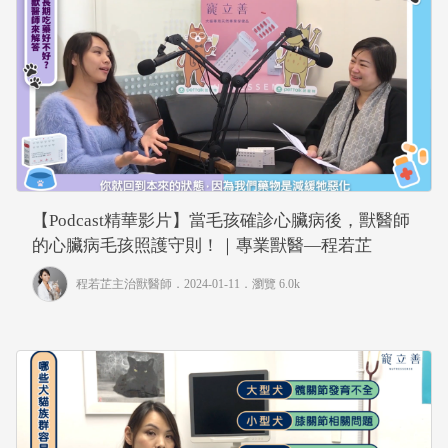
【Podcast精華影片】當毛孩確診心臟病後，獸醫師
的心臟病毛孩照護守則！｜專業獸醫—程若芷
程若芷主治獸醫師
．2024-01-11．
瀏覽 6.0k