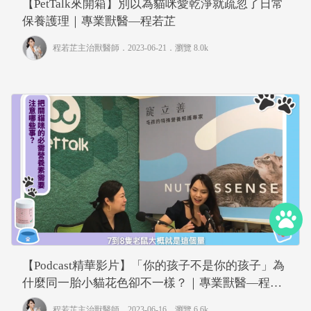
【PetTalk來開箱】別以為貓咪愛乾淨就疏忽了日常
保養護理｜專業獸醫—程若芷
程若芷主治獸醫師
．2023-06-21．
瀏覽 8.0k
【Podcast精華影片】「你的孩子不是你的孩子」為
什麼同一胎小貓花色卻不一樣？｜專業獸醫—程若
芷
程若芷主治獸醫師
．2023-06-16．
瀏覽 6.6k