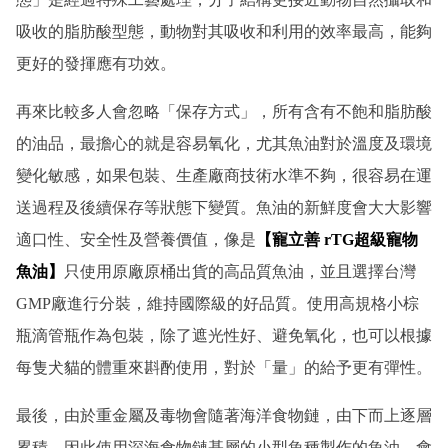
吸收的脂肪酸型態，動物對其吸收和利用的效率最高，能夠
更好的發揮應有功效。
再來比較多人會忽略「保存方式」，所有含有不飽和脂肪酸
的油品，最擔心的就是容易氧化，尤其魚油對於溫度及環境
變化敏感，如果包裝、生產廠商技術水準不夠，很容易在運
送過程及後續保存等狀態下變質。魚油的新鮮度會大大影響
適口性、安全性及營養價值，像是
【寵立善 rTG超級寵物
魚油】
只使用原廠原桶出貨的高品質魚油，並且選擇台灣
GMP廠進行分裝，維持國際級的好品質。使用高規格小棕
瓶滴管瓶作為包裝，除了遮光性好、避免氧化，也可以根據
每隻犬貓的體重來斟酌使用，對於「量」的給予更有彈性。
最後，由於重金屬及毒物會隨著海洋食物鏈，由下而上逐層
累積，因此使用深海食物鏈基層的小型魚種製作的魚油，會