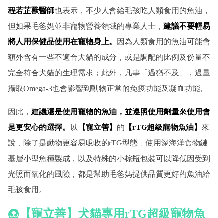
程若芷獸醫師
也表示，不少人會給毛孩吃人類食用的魚油，
但如果毛爸媽並非寵物營養領域的專業人士，
建議不要輕易
將人用保健品使用在寵物身上。
因為人類食用的魚油可能會
額外含有一些不適合犬貓的成分，或是調配的比例及份量不
完全符合犬貓的生理需求；此外，凡事「過猶不及」，過量
攝取Omega-3也會影響到動物正常的免疫功能及凝血功能。
因此，
建議還是使用寵物的魚油，並遵照使用劑量來使用會
是更安心的選擇。
以
【寵立善】
的
【rTG超級寵物魚油】
來
說，除了是動物更容易吸收的rTG型態，使用深海洋食物鏈
基層小型魚種製成，以及特殊的小棕瓶包裝可以降低因受到
光照而氧化的風險，都是幫助毛爸媽提供品質更好的魚油給
毛孩食用。
【寵立善】犬貓專用rTG超級寵物魚