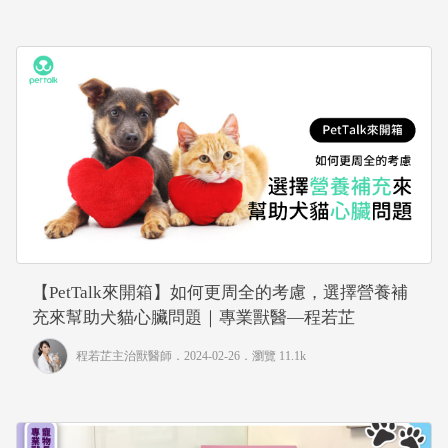
【PetTalk來開箱】如何更周全的考慮，選擇營養補
充來幫助犬貓心臟問題｜專業獸醫—程若芷
程若芷主治獸醫師
．2024-02-26．
瀏覽 11.1k