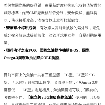
整保留國際級的好品質，衡量新鮮度的抗氧化各數值皆優於
國際標準 ; 台灣GMP廠嚴格品管分裝，安全保鮮、無腥臭
味，毛孩接受度高，滴在食物上就可輕鬆餵食。
• 醫療級小棕瓶包裝
：有效濾去高能量波段的紫外線，避免
成分被分解造成提前氧化；滴管形式更友善，容易斟酌使用
量。
• 獲得海洋之友FOS、國際魚油標準機構IFOS、國際
Omega-3濃縮魚油組織GOED認證。
目前市面上的魚油一共有三種型態：TG型、EE型和rTG
型。「TG型」雖然加工較少、吸收率不錯，但Omega-3濃
度很低；「EE型」則是相反，魚油濃度還可以，但動物的
吸收率不佳。
【寵立善 rTG超級寵物魚油】
使用的「rTG型
態」是經過特殊工藝處理，分子結構更接近動物自然攝取和