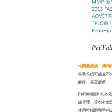
椎間盤疾病，簡稱IVDD（
多毛爸媽可能並不知
麻痺、甚至癱瘓！
PetTalk團隊本次
痛管理…等都有做深入
使用幹細胞和手術