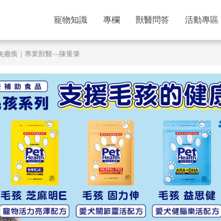
寵物知識
專欄
獸醫問答
活動專區
免癱瘓｜專業獸醫—陳重肇