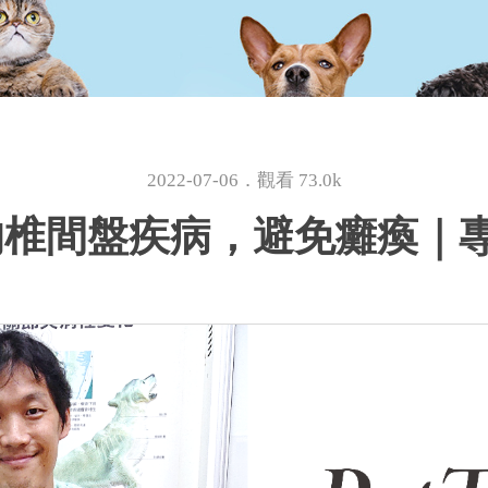
2022-07-06．觀看 73.0k
的椎間盤疾病，避免癱瘓｜