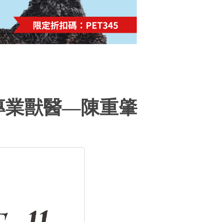
專業獸醫—陳重肇