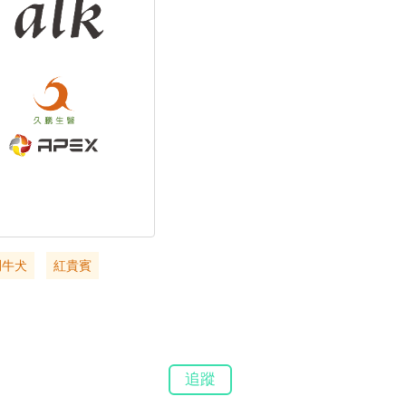
鬥牛犬
紅貴賓
追蹤