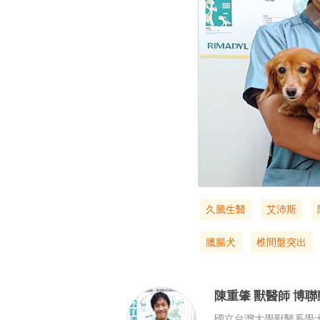
久騰生醫
艾沛斯
臘腸犬
椎間盤突出‬
陳重肇
獸醫師
博聯
國立台灣大學獸醫系學