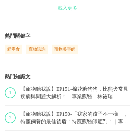
載入更多
熱門關鍵字
貓零食
寵物諮詢
寵物美容師
熱門知識文
【寵物聽我說】EP151-棉花糖狗狗，比熊犬常見
1
疾病與問題大解析！｜專業獸醫—林筱瑞
【寵物聽我說】EP150-「我家的孩子不一樣」，
2
特寵飼養的最佳後盾！特寵獸醫師駕到！｜專業
獸醫—侯彣