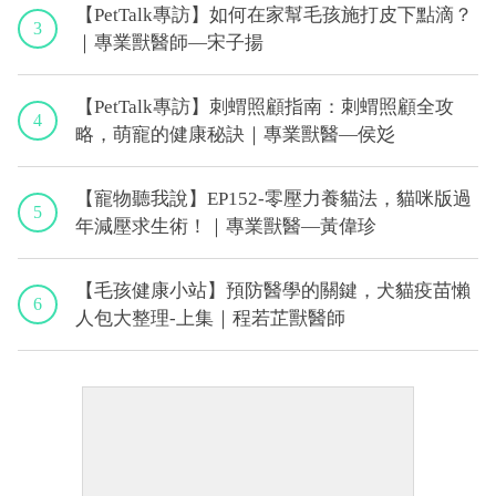
【PetTalk專訪】如何在家幫毛孩施打皮下點滴？
3
｜專業獸醫師—宋子揚
【PetTalk專訪】刺蝟照顧指南：刺蝟照顧全攻
4
略，萌寵的健康秘訣｜專業獸醫—侯彣
【寵物聽我說】EP152-零壓力養貓法，貓咪版過
5
年減壓求生術！｜專業獸醫—黃偉珍
【毛孩健康小站】預防醫學的關鍵，犬貓疫苗懶
6
人包大整理-上集｜程若芷獸醫師