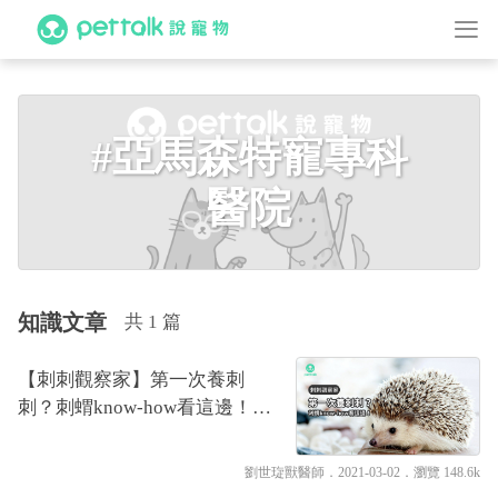
#亞馬森特寵專科
醫院
知識文章
共 1 篇
【刺刺觀察家】第一次養刺
刺？刺蝟know-how看這邊！｜
專業獸醫—劉世琁
劉世琁獸醫師
．2021-03-02．
瀏覽 148.6k