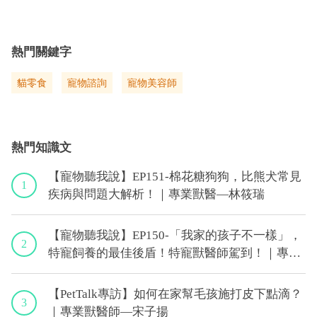
熱門關鍵字
貓零食
寵物諮詢
寵物美容師
熱門知識文
【寵物聽我說】EP151-棉花糖狗狗，比熊犬常見
1
疾病與問題大解析！｜專業獸醫—林筱瑞
【寵物聽我說】EP150-「我家的孩子不一樣」，
2
特寵飼養的最佳後盾！特寵獸醫師駕到！｜專業
獸醫—侯彣
【PetTalk專訪】如何在家幫毛孩施打皮下點滴？
3
｜專業獸醫師—宋子揚