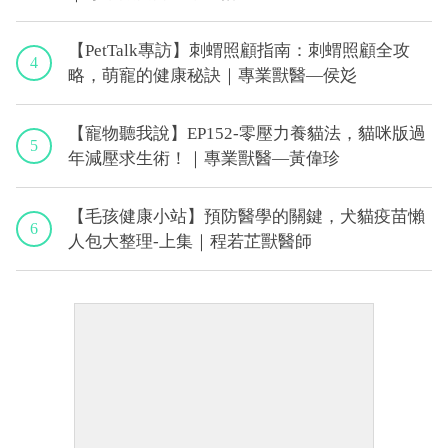
【PetTalk專訪】刺蝟照顧指南：刺蝟照顧全攻
4
略，萌寵的健康秘訣｜專業獸醫—侯彣
【寵物聽我說】EP152-零壓力養貓法，貓咪版過
5
年減壓求生術！｜專業獸醫—黃偉珍
【毛孩健康小站】預防醫學的關鍵，犬貓疫苗懶
6
人包大整理-上集｜程若芷獸醫師