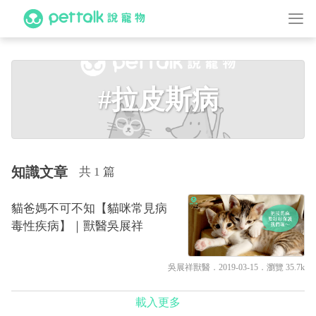
#拉皮斯病
知識文章
共 1 篇
貓爸媽不可不知【貓咪常見病
毒性疾病】｜獸醫吳展祥
吳展祥獸醫
．2019-03-15．
瀏覽 35.7k
載入更多