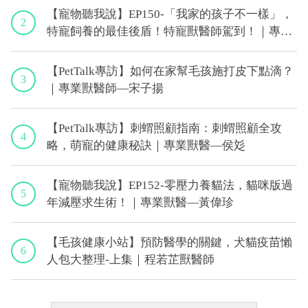
【寵物聽我說】EP150-「我家的孩子不一樣」，
2
特寵飼養的最佳後盾！特寵獸醫師駕到！｜專業
獸醫—侯彣
【PetTalk專訪】如何在家幫毛孩施打皮下點滴？
3
｜專業獸醫師—宋子揚
【PetTalk專訪】刺蝟照顧指南：刺蝟照顧全攻
4
略，萌寵的健康秘訣｜專業獸醫—侯彣
【寵物聽我說】EP152-零壓力養貓法，貓咪版過
5
年減壓求生術！｜專業獸醫—黃偉珍
【毛孩健康小站】預防醫學的關鍵，犬貓疫苗懶
6
人包大整理-上集｜程若芷獸醫師