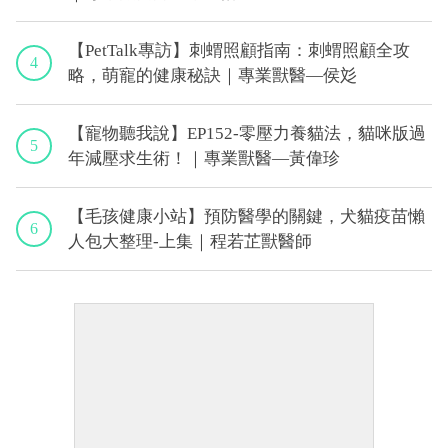
【PetTalk專訪】刺蝟照顧指南：刺蝟照顧全攻
4
略，萌寵的健康秘訣｜專業獸醫—侯彣
【寵物聽我說】EP152-零壓力養貓法，貓咪版過
5
年減壓求生術！｜專業獸醫—黃偉珍
【毛孩健康小站】預防醫學的關鍵，犬貓疫苗懶
6
人包大整理-上集｜程若芷獸醫師