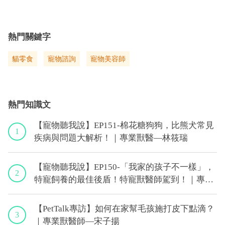
熱門關鍵字
貓零食
寵物諮詢
寵物美容師
熱門知識文
【寵物聽我說】EP151-棉花糖狗狗，比熊犬常見
1
疾病與問題大解析！｜專業獸醫—林筱瑞
【寵物聽我說】EP150-「我家的孩子不一樣」，
2
特寵飼養的最佳後盾！特寵獸醫師駕到！｜專業
獸醫—侯彣
【PetTalk專訪】如何在家幫毛孩施打皮下點滴？
3
｜專業獸醫師—宋子揚