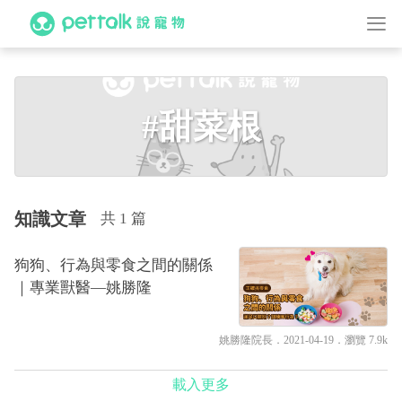
#甜菜根
知識文章
共 1 篇
狗狗、行為與零食之間的關係
｜專業獸醫—姚勝隆
姚勝隆院長
．2021-04-19．
瀏覽 7.9k
載入更多