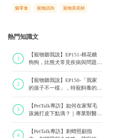
貓零食
寵物諮詢
寵物美容師
熱門知識文
【寵物聽我說】EP151-棉花糖
1
狗狗，比熊犬常見疾病與問題大
解析！｜專業獸醫—林筱瑞
【寵物聽我說】EP150-「我家
2
的孩子不一樣」，特寵飼養的最
佳後盾！特寵獸醫師駕到！｜專
業獸醫—侯彣
【PetTalk專訪】如何在家幫毛
3
孩施打皮下點滴？｜專業獸醫師
—宋子揚
【PetTalk專訪】刺蝟照顧指
4