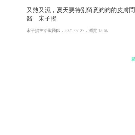
又熱又濕，夏天要特別留意狗狗的皮膚問
醫—宋子揚
宋子揚主治獸醫師
．2021-07-27．
瀏覽 13.6k