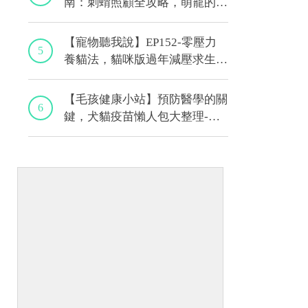
南：刺蝟照顧全攻略，萌寵的健
康秘訣｜專業獸醫—侯彣
【寵物聽我說】EP152-零壓力
5
養貓法，貓咪版過年減壓求生
術！｜專業獸醫—黃偉珍
【毛孩健康小站】預防醫學的關
6
鍵，犬貓疫苗懶人包大整理-上
集｜程若芷獸醫師