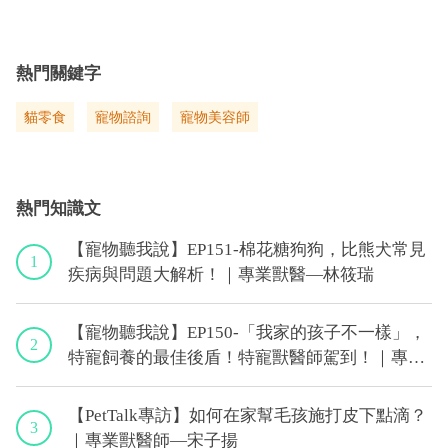
熱門關鍵字
貓零食
寵物諮詢
寵物美容師
熱門知識文
【寵物聽我說】EP151-棉花糖狗狗，比熊犬常見
1
疾病與問題大解析！｜專業獸醫—林筱瑞
【寵物聽我說】EP150-「我家的孩子不一樣」，
2
特寵飼養的最佳後盾！特寵獸醫師駕到！｜專業
獸醫—侯彣
【PetTalk專訪】如何在家幫毛孩施打皮下點滴？
3
｜專業獸醫師—宋子揚