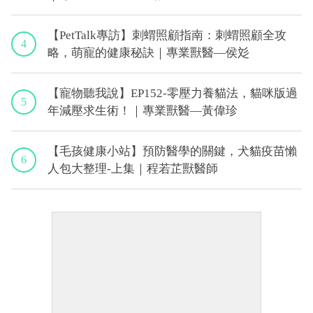
【PetTalk專訪】刺蝟照顧指南：刺蝟照顧全攻
4
略，萌寵的健康秘訣｜專業獸醫—侯彣
【寵物聽我說】EP152-零壓力養貓法，貓咪版過
5
年減壓求生術！｜專業獸醫—黃偉珍
【毛孩健康小站】預防醫學的關鍵，犬貓疫苗懶
6
人包大整理-上集｜程若芷獸醫師