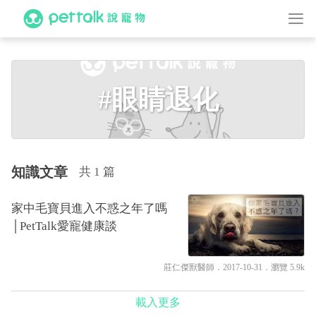
#眼睛退化
知識文章
共 1 篇
家中毛寶貝進入不惑之年了嗎
│PetTalk愛寵健康談
莊仁傑獸醫師
．2017-10-31．
瀏覽 5.9k
載入更多