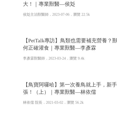
大！｜專業獸醫—侯彣
侯彣主治獸醫師
．2023-07-06．
瀏覽 22.5k
【PetTalk專訪】鳥類也需要補充營養？
何正確灌食｜專業獸醫—李彥霖
李彥霖獸醫師
．2023-03-24．
瀏覽 9.4k
【鳥寶阿囉哈】第一次養鳥就上手，新手
張！（上）｜專業獸醫—林依儒
林依儒 院長
．2021-03-02．
瀏覽 56.2k