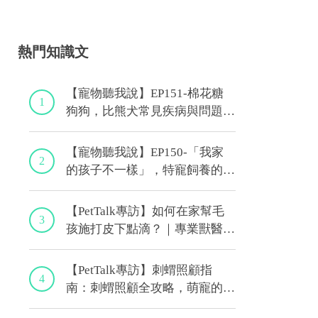
熱門知識文
【寵物聽我說】EP151-棉花糖
1
狗狗，比熊犬常見疾病與問題大
解析！｜專業獸醫—林筱瑞
【寵物聽我說】EP150-「我家
2
的孩子不一樣」，特寵飼養的最
佳後盾！特寵獸醫師駕到！｜專
業獸醫—侯彣
【PetTalk專訪】如何在家幫毛
3
孩施打皮下點滴？｜專業獸醫師
—宋子揚
【PetTalk專訪】刺蝟照顧指
4
南：刺蝟照顧全攻略，萌寵的健
康秘訣｜專業獸醫—侯彣