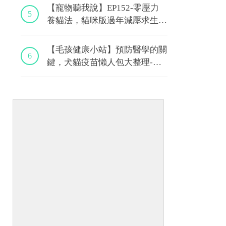
【寵物聽我說】EP152-零壓力
5
養貓法，貓咪版過年減壓求生
術！｜專業獸醫—黃偉珍
【毛孩健康小站】預防醫學的關
6
鍵，犬貓疫苗懶人包大整理-上
集｜程若芷獸醫師