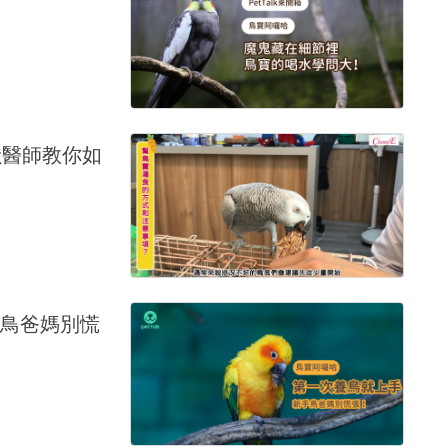
獸醫師教你如
鳥爸媽別慌