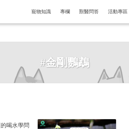
寵物知識
專欄
獸醫問答
活動專區
#金剛鸚鵡
寶的喝水學問