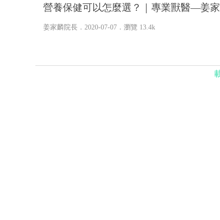
營養保健可以怎麼選？｜專業獸醫—姜家
姜家麟院長
．2020-07-07．
瀏覽 13.4k