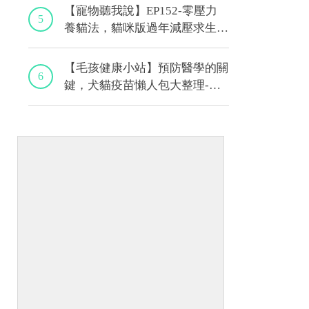
【寵物聽我說】EP152-零壓力
5
養貓法，貓咪版過年減壓求生
術！｜專業獸醫—黃偉珍
【毛孩健康小站】預防醫學的關
6
鍵，犬貓疫苗懶人包大整理-上
集｜程若芷獸醫師