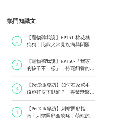
熱門知識文
【寵物聽我說】EP151-棉花糖
1
狗狗，比熊犬常見疾病與問題大
解析！｜專業獸醫—林筱瑞
【寵物聽我說】EP150-「我家
2
的孩子不一樣」，特寵飼養的最
佳後盾！特寵獸醫師駕到！｜專
業獸醫—侯彣
【PetTalk專訪】如何在家幫毛
3
孩施打皮下點滴？｜專業獸醫師
—宋子揚
【PetTalk專訪】刺蝟照顧指
4
南：刺蝟照顧全攻略，萌寵的健
康秘訣｜專業獸醫—侯彣