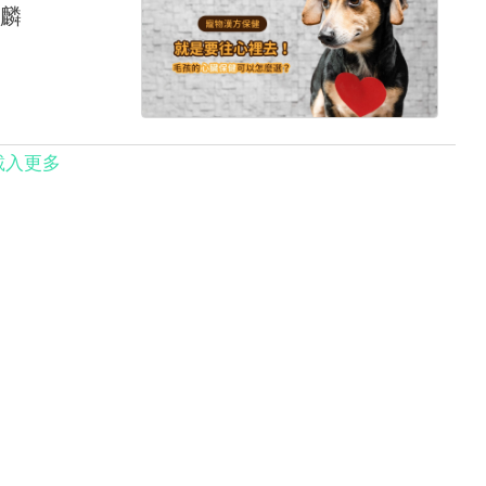
麟
載入更多