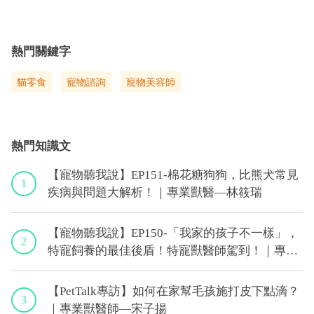
熱門關鍵字
貓零食
寵物諮詢
寵物美容師
熱門知識文
【寵物聽我說】EP151-棉花糖狗狗，比熊犬常見
1
疾病與問題大解析！｜專業獸醫—林筱瑞
【寵物聽我說】EP150-「我家的孩子不一樣」，
2
特寵飼養的最佳後盾！特寵獸醫師駕到！｜專業
獸醫—侯彣
【PetTalk專訪】如何在家幫毛孩施打皮下點滴？
3
｜專業獸醫師—宋子揚