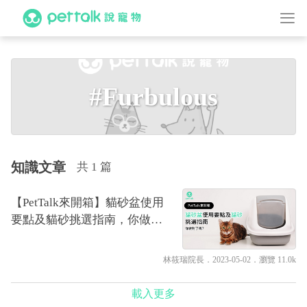
#Furbulous
知識文章
共 1 篇
【PetTalk來開箱】貓砂盆使用
要點及貓砂挑選指南，你做對
了嗎？｜專業獸醫—林筱瑞
林筱瑞院長
．2023-05-02．
瀏覽 11.0k
載入更多