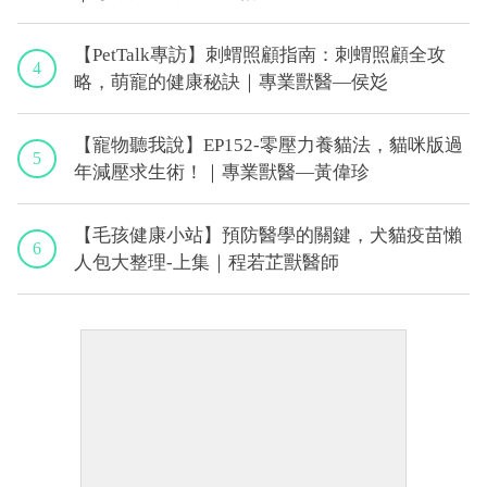
【PetTalk專訪】刺蝟照顧指南：刺蝟照顧全攻
4
略，萌寵的健康秘訣｜專業獸醫—侯彣
【寵物聽我說】EP152-零壓力養貓法，貓咪版過
5
年減壓求生術！｜專業獸醫—黃偉珍
【毛孩健康小站】預防醫學的關鍵，犬貓疫苗懶
6
人包大整理-上集｜程若芷獸醫師