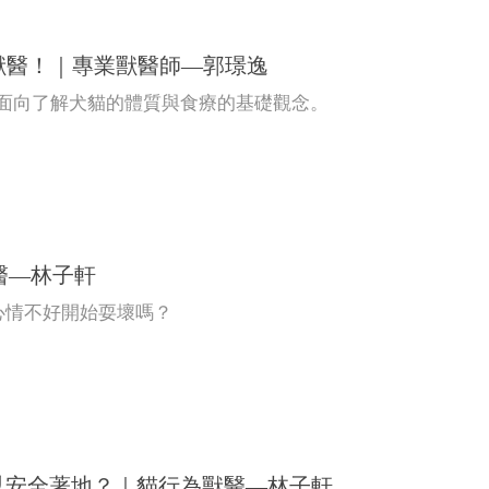
獸醫！｜專業獸醫師—郭璟逸
行面向了解犬貓的體質與食療的基礎觀念。
醫—林子軒
心情不好開始耍壞嗎？
都可以安全著地？｜貓行為獸醫—林子軒