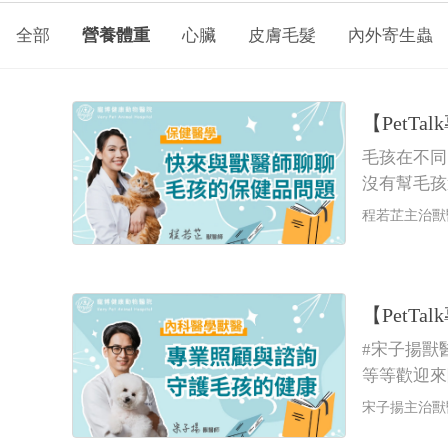
全部
營養體重
心臟
皮膚毛髮
內外寄生蟲
【Pet
毛孩在不同
沒有幫毛孩
程若芷主治獸
【Pet
#宋子揚獸
等等歡迎來
宋子揚主治獸