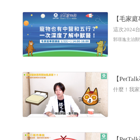
【毛家庭
這次202
郭璟逸主治獸
【Pet
什麼！我家
【Pet