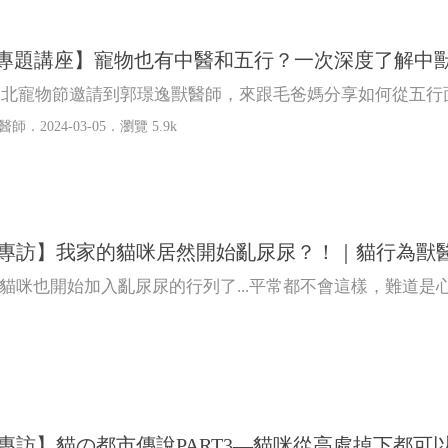
專題講座】寵物也有中醫和五行？一次深度了解中
4台北寵物節邀請到郭璟逸獸醫師，來跟毛爸媽分享如何從五
醫師
．2024-03-05．
瀏覽 5.9k
Talk專訪】我家的貓咪居然開始亂尿尿？！｜貓行為獸
貓咪也開始加入亂尿尿的行列了...平常都不會這樣，難道是
Talk專訪】貓の都市傳說PART3—貓咪從高處掉下