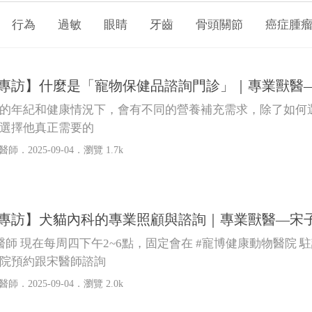
行為
過敏
眼睛
牙齒
骨頭關節
癌症腫
Talk專訪】什麼是「寵物保健品諮詢門診」｜專業獸醫
的年紀和健康情況下，會有不同的營養補充需求，除了如何選
選擇他真正需要的
醫師
．2025-09-04．
瀏覽 1.7k
Talk專訪】犬貓內科的專業照顧與諮詢｜專業獸醫—宋
醫師 現在每周四下午2~6點，固定會在 #寵博健康動物醫院 駐
院預約跟宋醫師諮詢
醫師
．2025-09-04．
瀏覽 2.0k