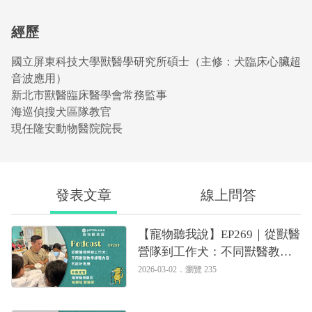
經歷
國立屏東科技大學獸醫學研究所碩士（主修：犬臨床心臟超
音波應用）
新北市獸醫臨床醫學會常務監事
海巡偵搜犬區隊教官
現任隆安動物醫院院長
發表文章
線上問答
【寵物聽我說】EP269｜從獸醫
營隊到工作犬：不同獸醫教學
課程內容的設計思維｜專業獸
2026-03-02．
瀏覽 235
醫—姚勝隆