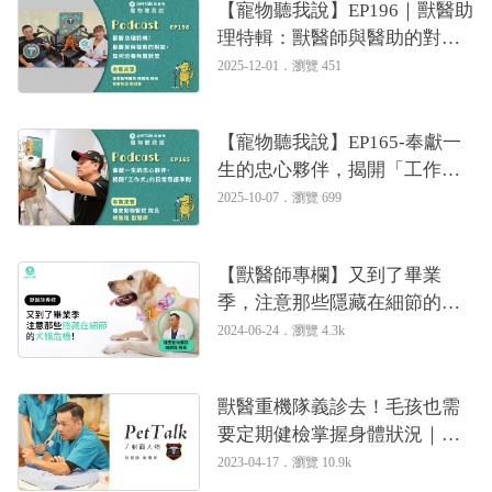
【寵物聽我說】EP196｜獸醫助
理特輯：獸醫師與醫助的對
談，如何培養無聲默契｜專業
2025-12-01．
瀏覽 451
獸醫—姚勝隆、專業獸醫助理
—柳羽珊
【寵物聽我說】EP165-奉獻一
生的忠心夥伴，揭開「工作
犬」的日常照護準則｜專業獸
2025-10-07．
瀏覽 699
醫—姚勝隆
【獸醫師專欄】又到了畢業
季，注意那些隱藏在細節的犬
貓危機！｜專業獸醫—姚勝隆
2024-06-24．
瀏覽 4.3k
獸醫重機隊義診去！毛孩也需
要定期健檢掌握身體狀況｜專
業獸醫—姚勝隆
2023-04-17．
瀏覽 10.9k