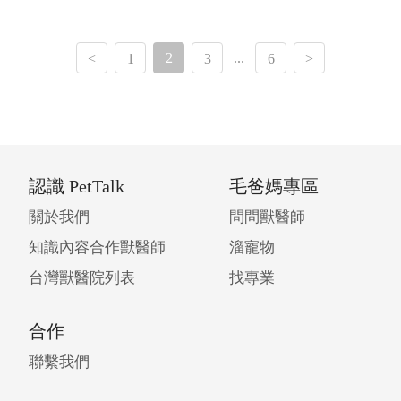
2
...
<
1
3
6
>
認識 PetTalk
毛爸媽專區
關於我們
問問獸醫師
知識內容合作獸醫師
溜寵物
台灣獸醫院列表
找專業
合作
聯繫我們