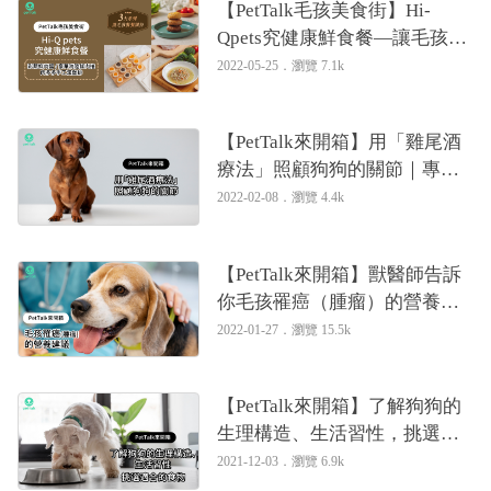
【PetTalk毛孩美食街】Hi-
Qpets究健康鮮食餐—讓毛孩舔
盤的健康美味鮮食｜專業獸醫
2022-05-25．
瀏覽 7.1k
—姚勝隆
【PetTalk來開箱】用「雞尾酒
療法」照顧狗狗的關節｜專業
獸醫—姚勝隆
2022-02-08．
瀏覽 4.4k
【PetTalk來開箱】獸醫師告訴
你毛孩罹癌（腫瘤）的營養建
議｜專業獸醫—姚勝隆
2022-01-27．
瀏覽 15.5k
【PetTalk來開箱】了解狗狗的
生理構造、生活習性，挑選適
合的食物｜專業獸醫—姚勝隆
2021-12-03．
瀏覽 6.9k