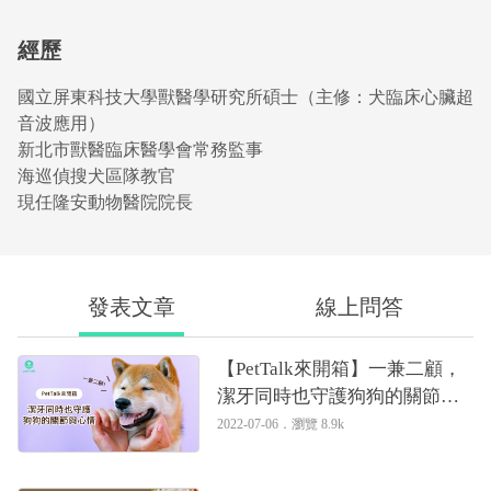
經歷
國立屏東科技大學獸醫學研究所碩士（主修：犬臨床心臟超
音波應用）
新北市獸醫臨床醫學會常務監事
海巡偵搜犬區隊教官
現任隆安動物醫院院長
發表文章
線上問答
【PetTalk來開箱】一兼二顧，
潔牙同時也守護狗狗的關節與
心情｜專業獸醫—姚勝隆
2022-07-06．
瀏覽 8.9k