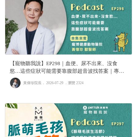
【寵物聽我說】EP298｜血便、尿不出來、沒食
慾…這些症狀可能需要靠腹部超音波找答案｜專業
獸醫—黃偉珍
黃偉珍院長
． 2026-07-29 ．
瀏覽 2324