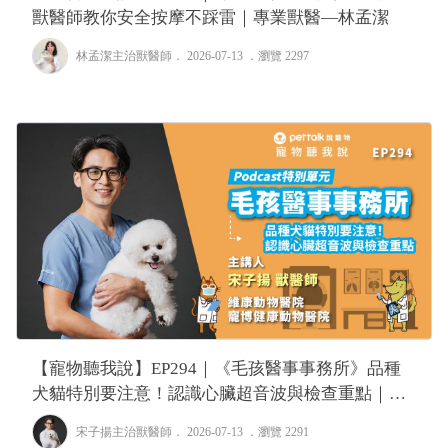
獸醫師教你安全按摩不踩雷｜專業獸醫—林孟潔
林孟潔主治獸醫師
． 2026-07-13 ．
瀏覽 2297
【寵物聽我說】EP294｜《毛孩醫事事務所》品種
犬貓特別要注意！認識心臟超音波與檢查重點｜專
業獸醫—宋子揚
宋子揚主治獸醫師
． 2026-07-13 ．
瀏覽 2291