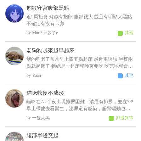
想吃 肚子摸起來軟軟的 身體有時候會抖 剪完毛到
豹紋守宮腹部黑點
現在沒長多少出來變很瘦看得到肋骨 請問醫師這是
什麼狀況????????
近2周拒食 疑似有抱卵 腹部很大 並且有明顯大黑點
不確定有沒有卡卵
Mon3ter多了e
其他
老狗狗越來越早起來
我的狗老了常常早上四五點起床 最近更誇張 半夜兩
點就起床了 牠總是一起床就吵著要吃 吃完牠就會乖
乖睡回去 不吃牠就一直抓門一直來回踱步 我明明晚
Yuan
其他
上十點才給牠吃過 增加了散步次數 結果好像更糟
糕⋯好像還有點頻尿的症狀 不過牠又不太喝水 我們
貓咪軟便不成形
都是罐頭加水或羊奶稀釋給牠才會喝 這樣子可能是
什麼疾病呀 建議要做什麼檢查呢
貓咪在7/2半夜出現排尿困難，清晨有排尿，並在7/2
早上帶他去看醫生，泌尿道有感染，腸胃蠕動也變
慢，目前在吃消炎藥和胃藥，昨日貓咪排便時軟便
一隻大黑
排泄異常
但有成型，而今日排便軟便並未成型，貓咪在前陣
子治療尿閉時，吃藥時也有出現軟便，但一樣是有
腹部單邊突起
成型的