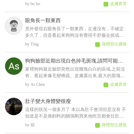
人類的藥物(不知道會不會怎樣......)，也有帶去看獸
bo bo
皮膚異常
醫，但獸醫說這是正常老化不會怎樣，可是牠才5
歲，其餘飲食、排便、作息、精神則沒有問題
眼角長一顆東西
意外發現右眼角長了一顆東西，左邊沒有，不確定
多久了，但是看起來狗狗沒有覺得不舒服去抓或流
眼淚等等之類的，想請問這是什麼？會不會影響眼
Ting
身體部位腫脹
睛
狗狗臉部近期出現白色掉毛斑塊,請問可能是
什麼原因
家裡狗狗最近臉部突然出現幾塊白白的區域,之前沒
有。看起來像毛變稀疏、皮膚露出來,最大的那塊有
點像有皮屑,但沒有看到流血、 化膿或明顯紅腫。
As Chen
皮膚異常
狗狗目前看起來精神、食慾都正常,也沒有一直抓臉
或磨臉,不知道這樣比較像是黴菌、毛囊蟲,還是有其
肚子變大身體變很瘦
他皮膚問題?
這樣的狀況一個多月了 本以為肚子會消但是沒有 不
知道是不是換飼料的關係剛買來他吃完都會拉肚子
後來就少量多餐就比較不會拉了以前飼料都吃很快
烜
身體部位腫脹
現在都吃很慢有時候還沒有吃完 反而人在吃的他都