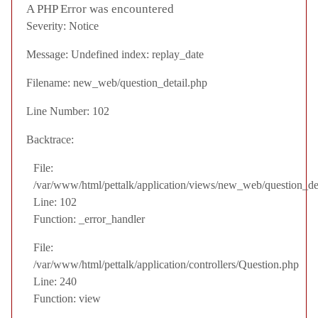
A PHP Error was encountered
Severity: Notice
Message: Undefined index: replay_date
Filename: new_web/question_detail.php
Line Number: 102
Backtrace:
File:
/var/www/html/pettalk/application/views/new_web/question_de
Line: 102
Function: _error_handler
File:
/var/www/html/pettalk/application/controllers/Question.php
Line: 240
Function: view