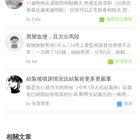
17歲狗狗右邊腹部明顯腫大 然後走路歪斜（以前也
會最近越來越明顯） 目前可以正常飲食和散步 想請
問可能會是什麼狀況，謝謝
Zoey
身體部位腫脹
黑變血便，且大出馬陸
寵物旅館寄宿5天 6／24早上看監視器發現便便不正
常，一次蹲了5分鐘，細細黑黑，分別5次，旅館通
報早上吐 中午接回，回來不進食，只喝水，且晚間
bei
排泄異常
拉了2次黑便〔帶紅果凍型態的晶體〕 6／25 清晨
3:00，饅頭大了滿地血便，並且大了一小節馬陸出
結紮後噴尿情況比結紮前更多更嚴重
來！ 6／25下午帶去旅館指定的獸醫院看診 肛門觸
診完，醫生判斷潰瘍性結直腸炎，隨即打了制酸
貓是在11個月大的時候（今年3月左右結紮的）結紮
劑，給了胃粘膜保護劑跟止瀉 7/2告知旅館回診血檢
前已經開始有噴尿的行為 剛帶去結紮完的一兩周基
期中這三項不正常BUN66/RBC9.13/ALT87，旅館改
本沒噴尿 之後的時間經常噴尿 原先只是床旁邊的牆
魚萱萱萱
噴尿
口說不是他們的問題，沒證據足以判斷是馬陸造成
壁 到後來床頭櫃、衣櫃、電腦螢幕、電腦主機 連在
的！ 並提供監視器，6／23下午便便型態還正常，
貓砂盆裡都噴（有正常排尿）整個家基本上都被他
24凌晨他們說正常，但我看已經很怪了 勞煩醫生幫
噴了 至今仍未改善而且還越來越嚴重（噴的範圍越
我看一下，謝謝
來越多 甚至剛噴完牆壁不到10秒又去噴衣櫃）這種
情況該怎麼解決 被噴到很崩潰想送養了
相關文章