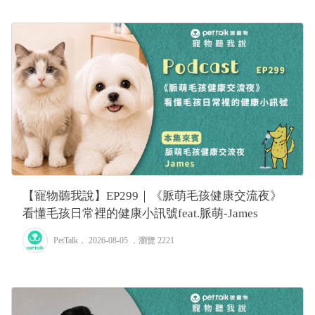
【寵物聽我說】EP299｜《脈萌毛孩健康交流夜》
看懂毛孩日常裡的健康小訊號feat.脈萌-James
PetTalk
． 2026-08-05 ．
瀏覽 2221