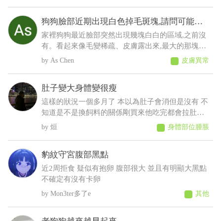
睛
狗狗臉部近期出現白色掉毛斑塊,請問可能是
什麼原因
家裡狗狗最近臉部突然出現幾塊白白的區域,之前沒
有。看起來像毛變稀疏、皮膚露出來,最大的那塊有
點像有皮屑,但沒有看到流血、 化膿或明顯紅腫。
As Chen
皮膚異常
狗狗目前看起來精神、食慾都正常,也沒有一直抓臉
或磨臉,不知道這樣比較像是黴菌、毛囊蟲,還是有其
肚子變大身體變很瘦
他皮膚問題?
這樣的狀況一個多月了 本以為肚子會消但是沒有 不
知道是不是換飼料的關係剛買來他吃完都會拉肚子
後來就少量多餐就比較不會拉了以前飼料都吃很快
烜
身體部位腫脹
現在都吃很慢有時候還沒有吃完 反而人在吃的他都
想吃 肚子摸起來軟軟的 身體有時候會抖 剪完毛到
豹紋守宮腹部黑點
現在沒長多少出來變很瘦看得到肋骨 請問醫師這是
什麼狀況????????
近2周拒食 疑似有抱卵 腹部很大 並且有明顯大黑點
不確定有沒有卡卵
Mon3ter多了e
其他