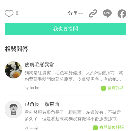
0
分享––
我也要提問
相關問答
皮膚毛髮異常
狗狗是紅貴賓，毛色本身偏淡。大約2個禮拜前，狗
狗背部毛髮開始部分脫落、皮膚變黑色，有給牠擦
人類的藥物(不知道會不會怎樣......)，也有帶去看獸
bo bo
皮膚異常
醫，但獸醫說這是正常老化不會怎樣，可是牠才5
歲，其餘飲食、排便、作息、精神則沒有問題
眼角長一顆東西
意外發現右眼角長了一顆東西，左邊沒有，不確定
多久了，但是看起來狗狗沒有覺得不舒服去抓或流
眼淚等等之類的，想請問這是什麼？會不會影響眼
Ting
身體部位腫脹