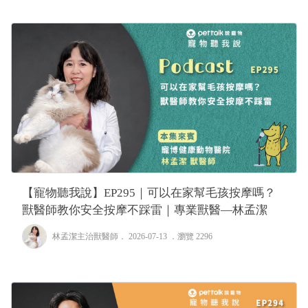
【寵物聽我說】EP295｜可以在家幫毛孩按摩嗎？
獸醫師教你安全按摩不踩雷｜專業獸醫—林孟潔
林孟潔主治獸醫師
． 2026-07-13 ．
瀏覽 2296