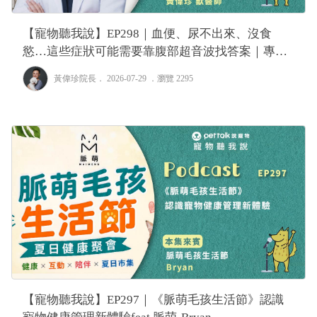
【寵物聽我說】EP298｜血便、尿不出來、沒食
慾…這些症狀可能需要靠腹部超音波找答案｜專業
獸醫—黃偉珍
黃偉珍院長
． 2026-07-29 ．
瀏覽 2295
【寵物聽我說】EP297｜《脈萌毛孩生活節》認識