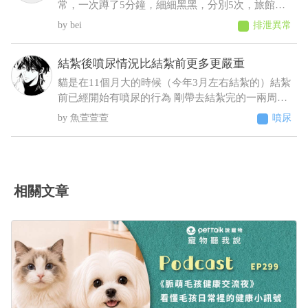
常，一次蹲了5分鐘，細細黑黑，分別5次，旅館通
報早上吐 中午接回，回來不進食，只喝水，且晚間
bei
排泄異常
拉了2次黑便〔帶紅果凍型態的晶體〕 6／25 清晨
3:00，饅頭大了滿地血便，並且大了一小節馬陸出
結紮後噴尿情況比結紮前更多更嚴重
來！ 6／25下午帶去旅館指定的獸醫院看診 肛門觸
診完，醫生判斷潰瘍性結直腸炎，隨即打了制酸
貓是在11個月大的時候（今年3月左右結紮的）結紮
劑，給了胃粘膜保護劑跟止瀉 7/2告知旅館回診血檢
前已經開始有噴尿的行為 剛帶去結紮完的一兩周基
期中這三項不正常BUN66/RBC9.13/ALT87，旅館改
本沒噴尿 之後的時間經常噴尿 原先只是床旁邊的牆
魚萱萱萱
噴尿
口說不是他們的問題，沒證據足以判斷是馬陸造成
壁 到後來床頭櫃、衣櫃、電腦螢幕、電腦主機 連在
的！ 並提供監視器，6／23下午便便型態還正常，
貓砂盆裡都噴（有正常排尿）整個家基本上都被他
24凌晨他們說正常，但我看已經很怪了 勞煩醫生幫
噴了 至今仍未改善而且還越來越嚴重（噴的範圍越
我看一下，謝謝
來越多 甚至剛噴完牆壁不到10秒又去噴衣櫃）這種
情況該怎麼解決 被噴到很崩潰想送養了
相關文章