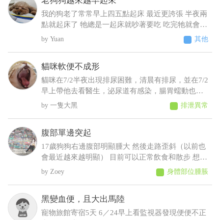
老狗狗越來越早起來
我的狗老了常常早上四五點起床 最近更誇張 半夜兩
點就起床了 牠總是一起床就吵著要吃 吃完牠就會乖
乖睡回去 不吃牠就一直抓門一直來回踱步 我明明晚
Yuan
其他
上十點才給牠吃過 增加了散步次數 結果好像更糟
糕⋯好像還有點頻尿的症狀 不過牠又不太喝水 我們
貓咪軟便不成形
都是罐頭加水或羊奶稀釋給牠才會喝 這樣子可能是
什麼疾病呀 建議要做什麼檢查呢
貓咪在7/2半夜出現排尿困難，清晨有排尿，並在7/2
早上帶他去看醫生，泌尿道有感染，腸胃蠕動也變
慢，目前在吃消炎藥和胃藥，昨日貓咪排便時軟便
一隻大黑
排泄異常
但有成型，而今日排便軟便並未成型，貓咪在前陣
子治療尿閉時，吃藥時也有出現軟便，但一樣是有
腹部單邊突起
成型的
17歲狗狗右邊腹部明顯腫大 然後走路歪斜（以前也
會最近越來越明顯） 目前可以正常飲食和散步 想請
問可能會是什麼狀況，謝謝
Zoey
身體部位腫脹
黑變血便，且大出馬陸
寵物旅館寄宿5天 6／24早上看監視器發現便便不正