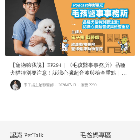
【寵物聽我說】EP294｜《毛孩醫事事務所》品種
犬貓特別要注意！認識心臟超音波與檢查重點｜專
業獸醫—宋子揚
宋子揚主治獸醫師
． 2026-07-13 ．
瀏覽 2290
認識 PetTalk
毛爸媽專區