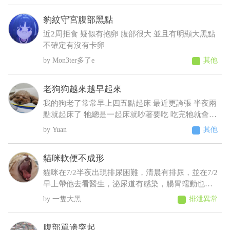
想吃 肚子摸起來軟軟的 身體有時候會抖 剪完毛到
豹紋守宮腹部黑點
現在沒長多少出來變很瘦看得到肋骨 請問醫師這是
什麼狀況????????
近2周拒食 疑似有抱卵 腹部很大 並且有明顯大黑點
不確定有沒有卡卵
Mon3ter多了e
其他
老狗狗越來越早起來
我的狗老了常常早上四五點起床 最近更誇張 半夜兩
點就起床了 牠總是一起床就吵著要吃 吃完牠就會乖
乖睡回去 不吃牠就一直抓門一直來回踱步 我明明晚
Yuan
其他
上十點才給牠吃過 增加了散步次數 結果好像更糟
糕⋯好像還有點頻尿的症狀 不過牠又不太喝水 我們
貓咪軟便不成形
都是罐頭加水或羊奶稀釋給牠才會喝 這樣子可能是
什麼疾病呀 建議要做什麼檢查呢
貓咪在7/2半夜出現排尿困難，清晨有排尿，並在7/2
早上帶他去看醫生，泌尿道有感染，腸胃蠕動也變
慢，目前在吃消炎藥和胃藥，昨日貓咪排便時軟便
一隻大黑
排泄異常
但有成型，而今日排便軟便並未成型，貓咪在前陣
子治療尿閉時，吃藥時也有出現軟便，但一樣是有
腹部單邊突起
成型的