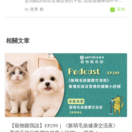
是我錯誤現在這邊說聲對不起 我知道貓咪指甲不能
剪太深 我有先做功課 上一次剪完大概兩個禮拜 我
慈孝 賴
其他
今天要幫他剪的時候發現他很抗拒 一看發現他腳有
點瘀血的感覺 他走路都沒有一拐一拐的 如果真的是
瘀青我應該怎麼照顧他 直接帶去寵物醫院會比較好
嗎
相關文章
【寵物聽我說】EP299｜《脈萌毛孩健康交流夜》