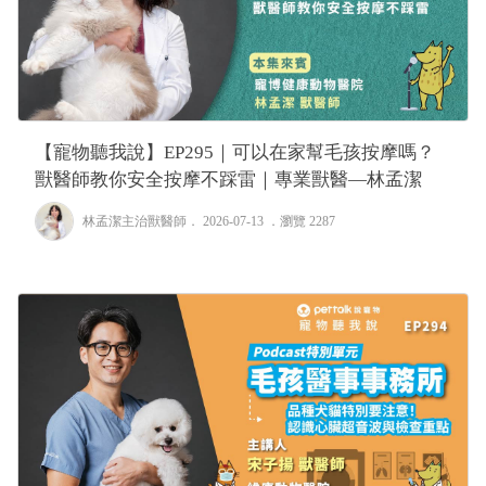
【寵物聽我說】EP295｜可以在家幫毛孩按摩嗎？
獸醫師教你安全按摩不踩雷｜專業獸醫—林孟潔
林孟潔主治獸醫師
． 2026-07-13 ．
瀏覽 2287