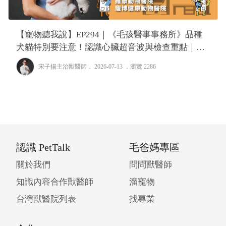
【寵物聽我說】EP294｜《毛孩醫事事務所》品種
犬貓特別要注意！認識心臟超音波與檢查重點｜專
業獸醫—宋子揚
宋子揚主治獸醫師
． 2026-07-13 ．
瀏覽 2286
認識 PetTalk
毛爸媽專區
關於我們
問問獸醫師
知識內容合作獸醫師
溜寵物
台灣獸醫院列表
找專業