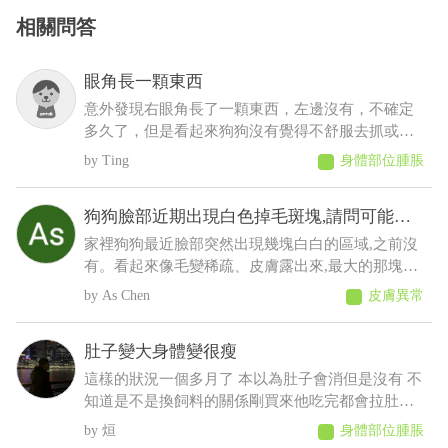
相關問答
眼角長一顆東西
意外發現右眼角長了一顆東西，左邊沒有，不確定
多久了，但是看起來狗狗沒有覺得不舒服去抓或流
眼淚等等之類的，想請問這是什麼？會不會影響眼
Ting
身體部位腫脹
睛
狗狗臉部近期出現白色掉毛斑塊,請問可能是
什麼原因
家裡狗狗最近臉部突然出現幾塊白白的區域,之前沒
有。看起來像毛變稀疏、皮膚露出來,最大的那塊有
點像有皮屑,但沒有看到流血、 化膿或明顯紅腫。
As Chen
皮膚異常
狗狗目前看起來精神、食慾都正常,也沒有一直抓臉
或磨臉,不知道這樣比較像是黴菌、毛囊蟲,還是有其
肚子變大身體變很瘦
他皮膚問題?
這樣的狀況一個多月了 本以為肚子會消但是沒有 不
知道是不是換飼料的關係剛買來他吃完都會拉肚子
後來就少量多餐就比較不會拉了以前飼料都吃很快
烜
身體部位腫脹
現在都吃很慢有時候還沒有吃完 反而人在吃的他都