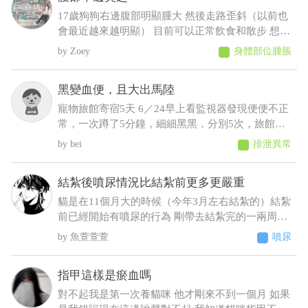
17歲狗狗右邊腹部明顯腫大 然後走路歪斜（以前也
會最近越來越明顯） 目前可以正常飲食和散步 想請
問可能會是什麼狀況，謝謝
Zoey
身體部位腫脹
黑變血便，且大出馬陸
寵物旅館寄宿5天 6／24早上看監視器發現便便不正
常，一次蹲了5分鐘，細細黑黑，分別5次，旅館通
報早上吐 中午接回，回來不進食，只喝水，且晚間
bei
排泄異常
拉了2次黑便〔帶紅果凍型態的晶體〕 6／25 清晨
3:00，饅頭大了滿地血便，並且大了一小節馬陸出
結紮後噴尿情況比結紮前更多更嚴重
來！ 6／25下午帶去旅館指定的獸醫院看診 肛門觸
診完，醫生判斷潰瘍性結直腸炎，隨即打了制酸
貓是在11個月大的時候（今年3月左右結紮的）結紮
劑，給了胃粘膜保護劑跟止瀉 7/2告知旅館回診血檢
前已經開始有噴尿的行為 剛帶去結紮完的一兩周基
期中這三項不正常BUN66/RBC9.13/ALT87，旅館改
本沒噴尿 之後的時間經常噴尿 原先只是床旁邊的牆
魚萱萱萱
噴尿
口說不是他們的問題，沒證據足以判斷是馬陸造成
壁 到後來床頭櫃、衣櫃、電腦螢幕、電腦主機 連在
的！ 並提供監視器，6／23下午便便型態還正常，
貓砂盆裡都噴（有正常排尿）整個家基本上都被他
指甲這樣是瘀血嗎
24凌晨他們說正常，但我看已經很怪了 勞煩醫生幫
噴了 至今仍未改善而且還越來越嚴重（噴的範圍越
我看一下，謝謝
來越多 甚至剛噴完牆壁不到10秒又去噴衣櫃）這種
對不起我是第一次養貓咪 他才剛來不到一個月 如果
情況該怎麼解決 被噴到很崩潰想送養了