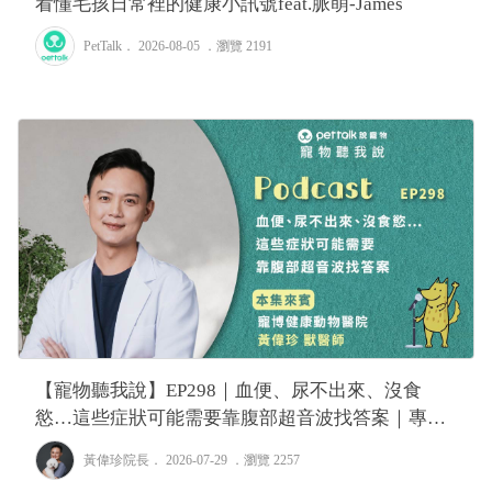
看懂毛孩日常裡的健康小訊號feat.脈萌-James
PetTalk
． 2026-08-05 ．
瀏覽 2191
【寵物聽我說】EP298｜血便、尿不出來、沒食
慾…這些症狀可能需要靠腹部超音波找答案｜專業
獸醫—黃偉珍
黃偉珍院長
． 2026-07-29 ．
瀏覽 2257