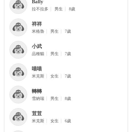
Bally
拉不拉多
男生
8歲
祥祥
米格魯
男生
7歲
小武
品種貓
男生
7歲
喵喵
米克斯
女生
7歲
轉轉
雪納瑞
男生
8歲
荳荳
米克斯
女生
6歲