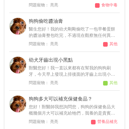
請問會對身體造成影響嗎？謝謝您！
亮亮
食物中毒
狗狗偷吃醬油膏
醫生您好！我的幼犬剛剛偷吃了一包早餐蛋餅
的醬油膏整包吃完，不過現在觀察無任何異
常，請問狗狗吃了一整包會怎樣嗎？小包沾蛋
亮亮
其他
餅那種的。
幼犬牙齒出現小黑點
獸醫您好！我一直以來都有在幫我的狗狗刷
牙，今天早上發現上排後面的牙齒上出現小黑
點，請問這是什麼情況？麻煩您了 謝謝！
亮亮
其他
狗狗多大可以補充保健食品？
您好！獸醫師我想詢問您，狗狗的保健食品大
概幾個月大可以補充給牠們，我養的是貴賓
狗，我上網查了一下，發現貴賓狗需要補充關
亮亮
營養品補充
節、心臟&氣管、眼睛這類的保健食品，一共