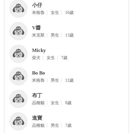
小仔
米格魯
女生
10歲
V醬
米克斯
男生
13歲
Micky
柴犬
女生
7歲
Bo Bo
米格魯
男生
12歲
布丁
品種貓
女生
8歲
進寶
品種貓
男生
7歲