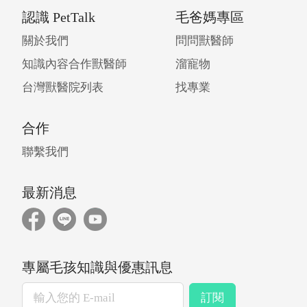
部分只有觸診並未照X光，便祕這段期間包括
認識 PetTalk
毛爸媽專區
益生菌、排毛粉、化毛膏等等各種方法都嘗試
過了，但還是2～3天大便一次，且一顆一顆，
關於我們
問問獸醫師
除此外，貓咪精神食欲一切正常！
知識內容合作獸醫師
溜寵物
台灣獸醫院列表
找專業
合作
聯繫我們
最新消息
專屬毛孩知識與優惠訊息
訂閱