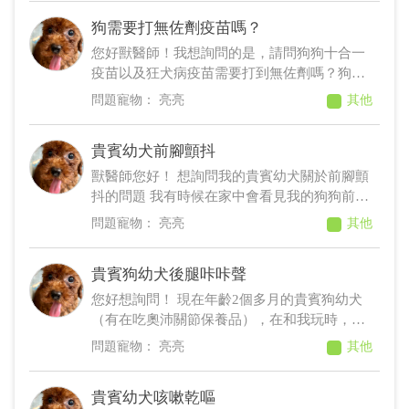
這三項比較主要，但是看了各廠牌的說明，大
狗需要打無佐劑疫苗嗎？
部分都沒有告訴我幾個月幼犬開始攝取這些保
健食品比較合適，所以我想詢問您，以上這三
您好獸醫師！我想詢問的是，請問狗狗十合一
類保健食品大概狗狗幾個月大開始吃呢？以及
疫苗以及狂犬病疫苗需要打到無佐劑嗎？狗狗
如果可以吃的話這三類可以同時混合嗎？還是
狂犬病疫苗如打一般的，會長腫瘤風險高嗎？
亮亮
其他
需要額外的吃法？謝謝您！
謝謝您！
貴賓幼犬前腳顫抖
獸醫師您好！ 想詢問我的貴賓幼犬關於前腳顫
抖的問題 我有時候在家中會看見我的狗狗前腳
自己顫抖 而且只有顫抖前腳的部分而已 左前腳
亮亮
其他
以及右前腳都會 且顫抖的頻率是1～2天一次
一天之中會自主顫抖1～2次 不會很頻繁 狗狗
貴賓狗幼犬後腿咔咔聲
的食慾 精神 都非常好 走路的部分也沒有跛腳
我有自己試著用手去觸摸狗狗的前腳 但是狗狗
您好想詢問！ 現在年齡2個多月的貴賓狗幼犬
都沒有出現疼痛的反應 想詢問獸醫師為何狗狗
（有在吃奧沛關節保養品），在和我玩時，尤
的前腳會自主顫抖呢？ 謝謝您！
其是跳動和爬上我腳，或是我抱牠，只要後腿
亮亮
其他
移動都會聽到咔咔聲，請問這是什麼症狀呢？
該如何處理才好？謝謝獸醫師回答！
貴賓幼犬咳嗽乾嘔