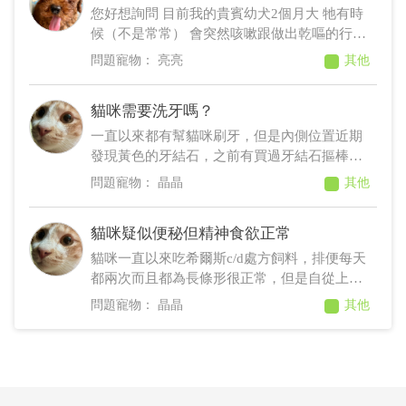
您好想詢問 目前我的貴賓幼犬2個月大 牠有時
候（不是常常） 會突然咳嗽跟做出乾嘔的行為
但不會到很嚴重的咳嗽跟乾嘔 都是輕微的 想詢
亮亮
其他
問這是正常的現象嗎？ 謝謝您！
貓咪需要洗牙嗎？
一直以來都有幫貓咪刷牙，但是內側位置近期
發現黃色的牙結石，之前有買過牙結石摳棒，
但是發現摳不掉，所以就沒有使用了，怕對貓
晶晶
其他
咪牙齒造成傷害，想詢問這樣需不需要洗牙，
因為目前貓咪只有右側裡面如照片這個地方有
貓咪疑似便秘但精神食欲正常
牙結石較明顯，其他都是正常的。
貓咪一直以來吃希爾斯c/d處方飼料，排便每天
都兩次而且都為長條形很正常，但是自從上上
禮拜開始，排便時間變成2～3天大一次，而且
晶晶
其他
都是一顆一顆的很少長條形，在這期間，有給
貓咪飼料中加入少量椰子油，以及吃排毛粉跟
化毛膏，但依舊2～3天大便一次，也有給獸醫
觸診過，醫生表示有宿便，但硬度沒有到很
硬，叫我們給予貓咪排毛膏改善，給獸醫看的