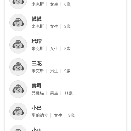
米克斯
女生
8歲
襪襪
米克斯
女生
9歲
玳瑁
米克斯
女生
8歲
三花
米克斯
男生
9歲
壽司
品種貓
男生
11歲
小巴
聖伯納犬
女生
9歲
小雨