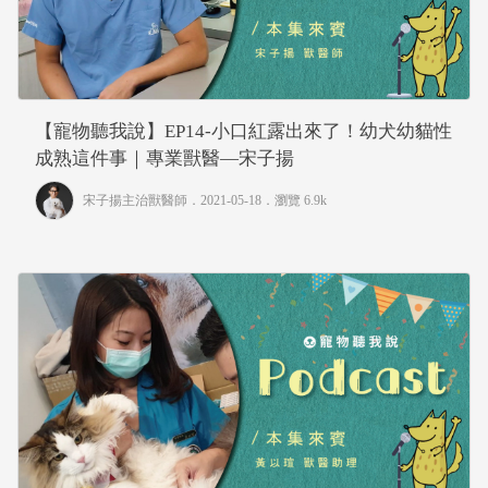
【寵物聽我說】EP14-小口紅露出來了！幼犬幼貓性
成熟這件事｜專業獸醫—宋子揚
宋子揚主治獸醫師
．2021-05-18．
瀏覽 6.9k