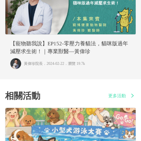
【寵物聽我說】EP152-零壓力養貓法，貓咪版過年
減壓求生術！｜專業獸醫—黃偉珍
黃偉珍院長
．2024-02-22．
瀏覽 19.7k
相關活動
更多活動