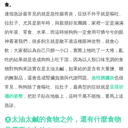
食。
連假急診最常見的就是急性腸胃炎，症狀不外乎就是嘔吐、
拉肚子。尤其是新年時，與親朋好友團圓，家裡一定是滿滿
的年菜、零食、水果，而這時候狗狗一定會用可憐兮兮的眼
神看著我們，很多飼主就是敵不過這種眼神攻勢，就會心
軟；大家都以為自己只餵一小口，實際上牠吃了一大堆，亂
吃的結果就是造成狗狗上吐下瀉，因為以人類口味烹調的食
物對狗狗來說實在是太油太鹹，如果給的是含有大量鹽、糖
的醃製品，還會造成腎臟負擔與代謝問題。
急性胰臟炎
也很
常見，狗狗除了會嘔吐、拉肚子，最典型的症狀就是
呈現祈
禱的姿勢
，把肚子貼在地板上，這時千萬不能拖，要馬上送
急診。
太油太鹹的食物之外，還有什麼食物