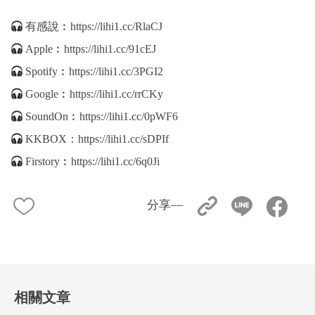
有感說︰
https://lihi1.cc/RlaCJ
Apple︰
https://lihi1.cc/91cEJ
Spotify︰
https://lihi1.cc/3PGI2
Google︰
https://lihi1.cc/rrCKy
SoundOn︰
https://lihi1.cc/0pWF6
KKBOX：
https://lihi1.cc/sDPIf
Firstory︰
https://lihi1.cc/6q0Ji
分享––
相關文章