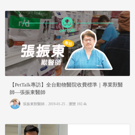
【PetTalk專訪】全台動物醫院收費標準｜專業獸醫
師—張振東醫師
張振東獸醫師
．2019-01-25．
瀏覽 192.4k