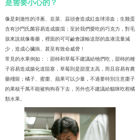
是需要小心的？
像是刺激性的洋蔥、韭菜、蒜頭會造成紅血球溶血；生雞蛋
含有沙門氏菌容易造成腹瀉；至於我們愛吃的巧克力，對毛
孩來說就像毒藥，裡面的可可鹼會讓輸送部的血液流量減
少，造成心臟病、甚至有致命威脅！
常見的水果例如：：甜柿和草莓不建議給牠們吃，甜柿的種
子容易造成腸化道阻塞，草莓則是甜度太高，而且容易有農
藥殘留；橘子、蜜棗、蘋果可以少量，不過要特別注意棗子
的果核千萬不能被狗狗吞下去，另外也不建議給貓咪吃柑橘
類水果。