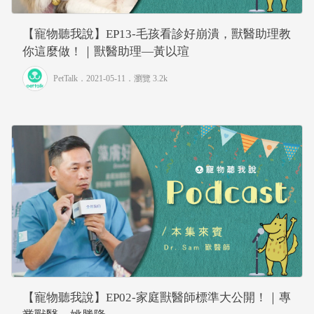
【寵物聽我說】EP13-毛孩看診好崩潰，獸醫助理教
你這麼做！｜獸醫助理—黃以瑄
PetTalk
．2021-05-11．
瀏覽 3.2k
【寵物聽我說】EP02-家庭獸醫師標準大公開！｜專