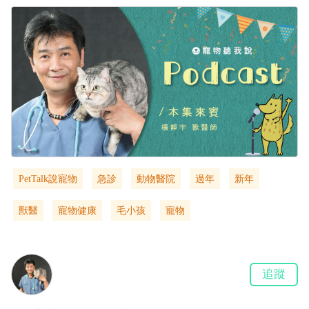
PetTalk說寵物
急診
動物醫院
過年
新年
獸醫
寵物健康
毛小孩
寵物
追蹤