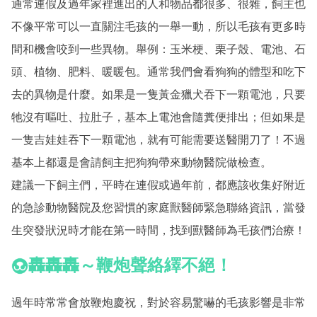
通常連假及過年家裡進出的人和物品都很多、很雜，飼主也
不像平常可以一直關注毛孩的一舉一動，所以毛孩有更多時
間和機會咬到一些異物。舉例：玉米梗、栗子殼、電池、石
頭、植物、肥料、暖暖包。通常我們會看狗狗的體型和吃下
去的異物是什麼。如果是一隻黃金獵犬吞下一顆電池，只要
牠沒有嘔吐、拉肚子，基本上電池會隨糞便排出；但如果是
一隻吉娃娃吞下一顆電池，就有可能需要送醫開刀了！不過
基本上都還是會請飼主把狗狗帶來動物醫院做檢查。
建議一下飼主們，平時在連假或過年前，都應該收集好附近
的急診動物醫院及您習慣的家庭獸醫師緊急聯絡資訊，當發
生突發狀況時才能在第一時間，找到獸醫師為毛孩們治療！
轟轟轟～鞭炮聲絡繹不絕！
過年時常常會放鞭炮慶祝，對於容易驚嚇的毛孩影響是非常