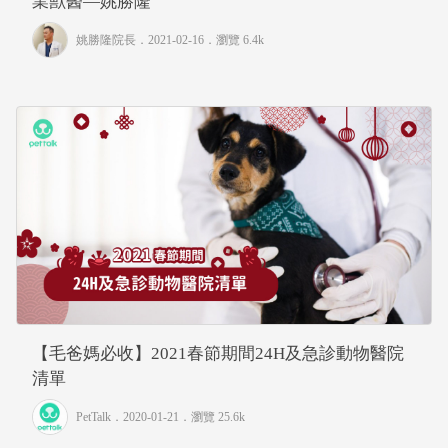
業獸醫—姚勝隆
姚勝隆院長
．2021-02-16．
瀏覽 6.4k
【毛爸媽必收】2021春節期間24H及急診動物醫院
清單
PetTalk
．2020-01-21．
瀏覽 25.6k