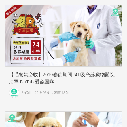
【毛爸媽必收】2019春節期間24H及急診動物醫院
清單∣PetTalk愛寵團隊
PetTalk
．2019-02-01．
瀏覽 18.5k