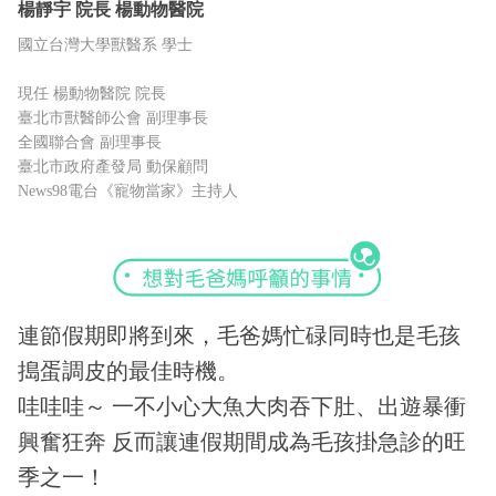
楊靜宇
院長
楊動物醫院
國立台灣大學獸醫系 學士
現任 楊動物醫院 院長
臺北市獸醫師公會 副理事長
全國聯合會 副理事長
臺北市政府產發局 動保顧問
News98電台《寵物當家》主持人
連節假期即將到來，毛爸媽忙碌同時也是毛孩
搗蛋調皮的最佳時機。
哇哇哇～ 一不小心大魚大肉吞下肚、出遊暴衝
興奮狂奔 反而讓連假期間成為毛孩掛急診的旺
季之一！