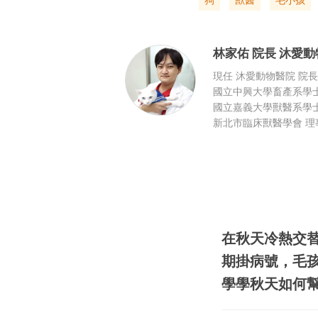
狗
獸醫
毛小孩
林家佑
院長
沐愛動
現任 沐愛動物醫院 院長
國立中興大學畜產系學
國立嘉義大學獸醫系學
新北市臨床獸醫學會 理
在秋天冷熱交
期掛病號，毛
學學秋天如何