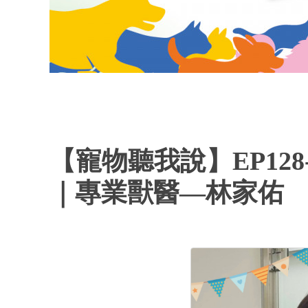
【寵物聽我說】EP1
｜專業獸醫—林家佑