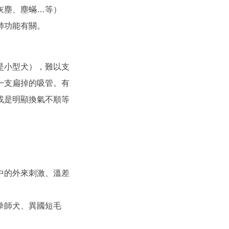
灰塵、塵蟎…等）
肺功能有關。
是小型犬），難以支
一支扁掉的吸管。有
或是明顯換氣不順等
中的外來刺激、溫差
拳師犬、異國短毛