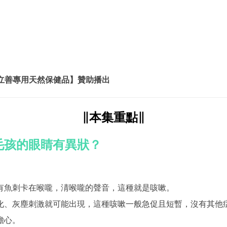
寵立善專用天然保健品】贊助播出
∥本集重點∥
毛孩的眼睛有異狀？
有魚刺卡在喉嚨，淸喉嚨的聲音，這種就是咳嗽。
化、灰塵刺激就可能出現，這種咳嗽一般急促且短暫，沒有其他
擔心。