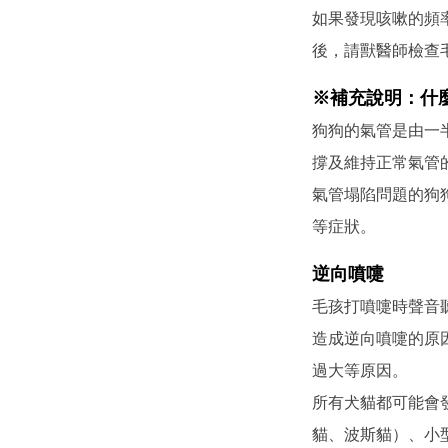
如果發現咳嗽的頻
後，請獸醫師檢查
※補充說明：什
狗狗的氣管是由一
撐及維持正常氣管
氣管塌陷問題的狗
等症狀。
逆向噴嚏
毛孩打噴嚏時聲音
造成逆向噴嚏的原
過大等原因。
所有犬貓都可能會
貓、波斯貓）、小