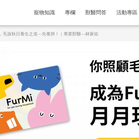
寵物知識
專欄
獸醫問答
活動專區
傷肺，毛孩秋日養生之道—先養肺！｜專業獸醫—林家佑