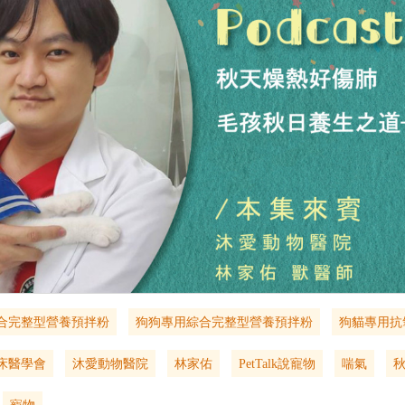
合完整型營養預拌粉
狗狗專用綜合完整型營養預拌粉
狗貓專用抗氧
床醫學會
沐愛動物醫院
林家佑
PetTalk說寵物
喘氣