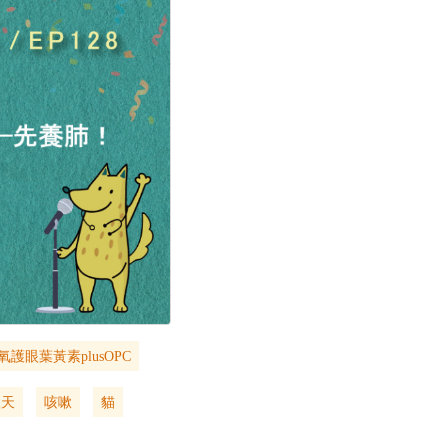
護眼葉黃素plusOPC
秋天
咳嗽
貓