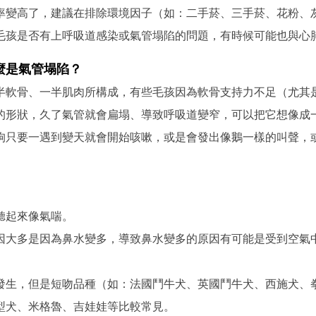
率變高了，建議在排除環境因子（如：二手菸、三手菸、花粉、
毛孩是否有上呼吸道感染或氣管塌陷的問題，有時候可能也與心
麼是氣管塌陷？
半軟骨、一半肌肉所構成，有些毛孩因為軟骨支持力不足（尤其
的形狀，久了氣管就會扁塌、導致呼吸道變窄，可以把它想像成
狗只要一遇到變天就會開始咳嗽，或是會發出像鵝一樣的叫聲，
聽起來像氣喘。
因大多是因為鼻水變多，導致鼻水變多的原因有可能是受到空氣
發生，但是短吻品種（如：法國鬥牛犬、英國鬥牛犬、西施犬、
型犬、米格魯、吉娃娃等比較常見。