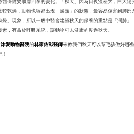
身體保健要順應四季的變化。「秋天」因為日夜溫差大，白天陽
比較乾燥，動物也容易出現「燥熱」的狀態，最容易傷害到肺部
秋燥」現象；所以一般中醫會建議秋天的保養的重點是「潤肺」
養素，有益於呼吸系統，讓動物可以健康的度過秋天。
到
沐愛動物醫院
的
林家佑獸醫師
來教我們秋天可以幫毛孩做好哪
吧！