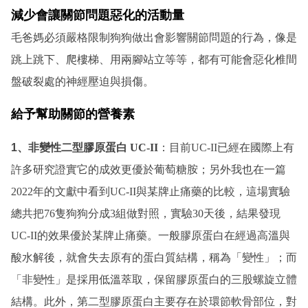
減少會讓關節問題惡化的活動量
毛爸媽必須嚴格限制狗狗做出會影響關節問題的行為，像是
跳上跳下、爬樓梯、用兩腳站立等等，都有可能會惡化椎間
盤破裂處的神經壓迫與損傷。
給予幫助關節的營養素
1、
非變性二型膠原蛋白 UC-II
：目前UC-II已經在國際上有
許多研究證實它的成效更優於葡萄糖胺；另外我也在一篇
2022年的文獻中看到UC-II與某牌止痛藥的比較，這場實驗
總共把76隻狗狗分成3組做對照，實驗30天後，結果發現
UC-II的效果優於某牌止痛藥。一般膠原蛋白在經過高溫與
酸水解後，就會失去原有的蛋白質結構，稱為「變性」；而
「非變性」是採用低溫萃取，保留膠原蛋白的三股螺旋立體
結構。此外，第二型膠原蛋白主要存在於環節軟骨部位，對