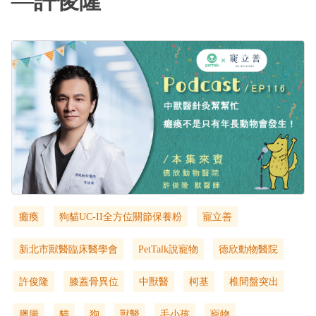
—許俊隆
癱瘓
狗貓UC-II全方位關節保養粉
寵立善
新北市獸醫臨床醫學會
PetTalk說寵物
德欣動物醫院
許俊隆
膝蓋骨異位
中獸醫
柯基
椎間盤突出‬
臘腸
貓
狗
獸醫
毛小孩
寵物