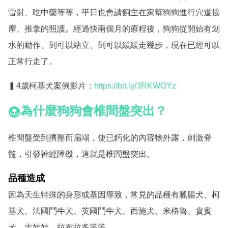
雷射、吃中藥等等，平日也會請飼主在家幫狗狗進行穴道按
摩、推拿的照護。經過快兩個月的療程後，狗狗從開始有划
水的動作、到可以站立、到可以緩緩走幾步，現在已經可以
正常行走了。
▍4歲柯基犬案例影片：
https://bit.ly/3RKWOYz
為什麼狗狗會椎間盤突出？
椎間盤受到擠壓而扁塌，使已鈣化的內容物外露，刺激脊
髓，引發神經障礙，這就是椎間盤突出。
品種造成
因為天生特殊的身形或基因導致，常見的品種有臘腸犬、柯
基犬、法國鬥牛犬、英國鬥牛犬、西施犬、米格魯、貴賓
犬、吉娃娃、拉布拉多等等。