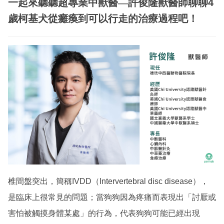
一起來聽聽超專業中獸醫—許俊隆獸醫師聊聊
4
歲柯基犬從癱瘓到可以行走的治療過程吧！
椎間盤突出，簡稱IVDD（Intervertebral disc disease），
是臨床上很常見的問題；當狗狗因為疼痛而表現出「討厭或
害怕被觸摸身體某處」的行為，代表狗狗可能已經出現