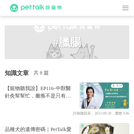
#臘腸
知識文章
共 8 篇
【寵物聽我說】EP116-中獸醫
針灸幫幫忙，癱瘓不是只有年
長動物會發生！｜專業獸醫—
許俊隆
許俊隆院長
．2023-09-20．
瀏覽 9.8k
品種犬的遺傳密碼｜PetTalk愛