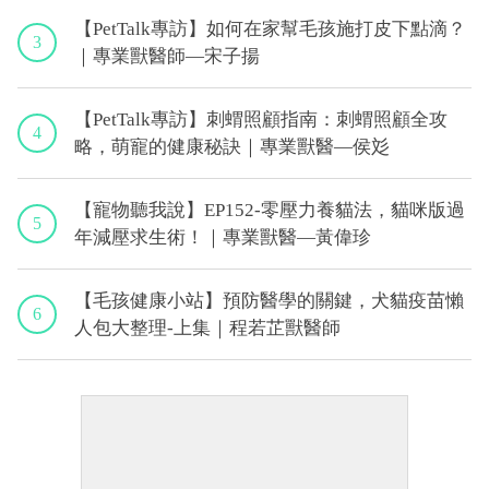
【PetTalk專訪】如何在家幫毛孩施打皮下點滴？
3
｜專業獸醫師—宋子揚
【PetTalk專訪】刺蝟照顧指南：刺蝟照顧全攻
4
略，萌寵的健康秘訣｜專業獸醫—侯彣
【寵物聽我說】EP152-零壓力養貓法，貓咪版過
5
年減壓求生術！｜專業獸醫—黃偉珍
【毛孩健康小站】預防醫學的關鍵，犬貓疫苗懶
6
人包大整理-上集｜程若芷獸醫師