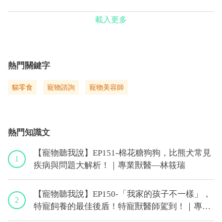
載入更多
熱門關鍵字
貓零食
寵物諮詢
寵物美容師
熱門知識文
【寵物聽我說】EP151-棉花糖狗狗，比熊犬常見
1
疾病與問題大解析！｜專業獸醫—林筱瑞
【寵物聽我說】EP150-「我家的孩子不一樣」，
2
特寵飼養的最佳後盾！特寵獸醫師駕到！｜專業
獸醫—侯彣