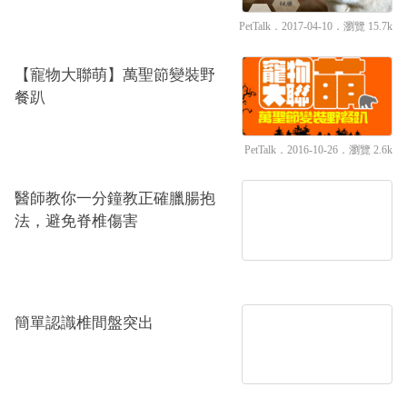
PetTalk
．2017-04-10．
瀏覽 15.7k
【寵物大聯萌】萬聖節變裝野
餐趴
PetTalk
．2016-10-26．
瀏覽 2.6k
醫師教你一分鐘教正確臘腸抱
法，避免脊椎傷害
簡單認識椎間盤突出‬