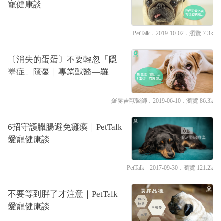
寵健康談
PetTalk
．2019-10-02．
瀏覽 7.3k
〔消失的蛋蛋〕不要輕忽「隱
睪症」隱憂｜專業獸醫—羅勝
吉
羅勝吉獸醫師
．2019-06-10．
瀏覽 86.3k
6招守護臘腸避免癱瘓｜PetTalk
愛寵健康談
PetTalk
．2017-09-30．
瀏覽 121.2k
不要等到胖了才注意｜PetTalk
愛寵健康談