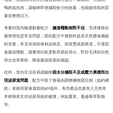
鴨肉或魚肉，讓貓咪即便攝取較少的熱量，也能維持肌肉質
量與整體活力。
考量到室內貓運動量較少，
腸道蠕動相對不佳
，毛球堆積在
腸胃裡也是常見問題；因此配方中會額外提高天然膳食纖維
的含量，常見添加的食材如南瓜、甜菜漿或蘋果渣，不僅促
進腸道蠕動，讓糞便比較柔軟而易於排出，對於毛球的自然
排出也有幫助，降低腸道阻塞的風險。
此外，室內生活容易讓貓咪
因水分攝取不足或壓力累積而出
現泌尿道問題
，配方中除了會藉由調整礦物質比例（如鈣磷
鎂）來維持尿液適當的pH值外，有些產品也會加入天然草
本植物來支持泌尿系統的健康，例如薑黃、蔓越莓萃取物
等。