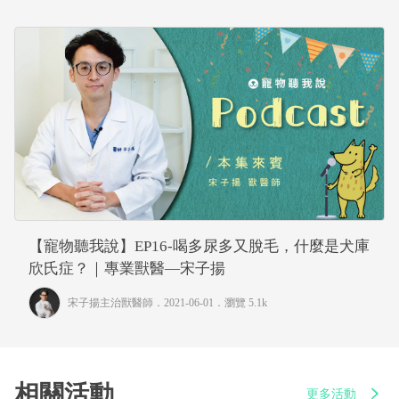
【寵物聽我說】EP16-喝多尿多又脫毛，什麼是犬庫
欣氏症？｜專業獸醫—宋子揚
宋子揚主治獸醫師
．2021-06-01．
瀏覽 5.1k
相關活動
更多活動