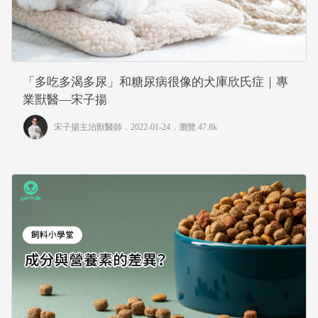
「多吃多渴多尿」和糖尿病很像的犬庫欣氏症｜專
業獸醫—宋子揚
宋子揚主治獸醫師
．2022-01-24．
瀏覽 47.8k