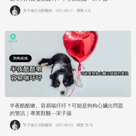
宋子揚主治獸醫師
．2021-08-17．
瀏覽 4.5k
半夜酷酷嗽、容易喘吁吁？可能是狗狗心臟出問題
的警訊｜專業獸醫—宋子揚
宋子揚主治獸醫師
．2021-06-03．
瀏覽 20.7k