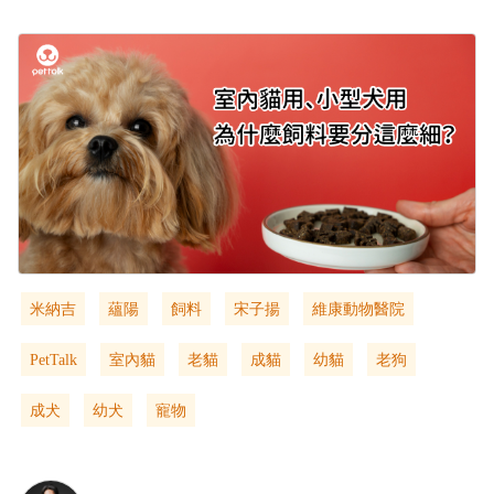
米納吉
蘊陽
飼料
宋子揚
維康動物醫院
PetTalk
室內貓
老貓
成貓
幼貓
老狗
成犬
幼犬
寵物