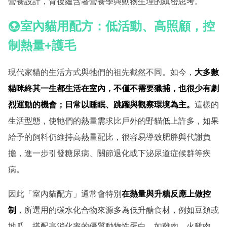
營養設計，背後蘊含著營養學與動物生理的縝密思考。
室內貓用配方：低活動、高照顧，控
制熱量+護毛
現代家貓的生活方式與牠們的祖先截然不同。如今，
大多數
貓咪終其一生都生活在室內，不僅不需要獵捕，也很少有劇
烈運動的機會；日常以睡眠、跳躍與觀察環境為主。
這樣的
生活型態，使牠們的熱量需求比戶外的野貓低上許多，如果
給予的飼料仍維持高熱量配比，很容易導致肥胖與代謝負
擔，進一步引發糖尿病、關節退化或下泌尿道症候群等疾
病。
因此「室內貓配方」通常會特別
在熱量與升糖反應上做控
制
，所選用的碳水化合物來源多為低升醣食材，例如豆類或
地瓜，搭配高消化率的優質動物性蛋白，如雞肉、火雞肉、