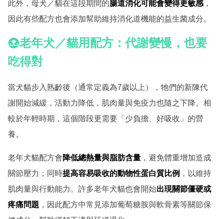
此外，母犬／貓在這段期間的
腸道消化可能會變得更敏感
，
因此有些配方也會添加幫助維持消化道機能的益生菌成分。
老年犬／貓用配方：代謝變慢，也要
吃得對
當犬貓步入熟齡後（通常定義為7歲以上），牠們的新陳代
謝開始減緩，活動力降低，肌肉量與免疫力也隨之下降。相
較於年輕時期，這個階段更需要「少負擔、好吸收」的營
養。
老年犬貓配方會
降低總熱量與脂肪含量
，避免體重增加造成
關節壓力；同時
提高容易吸收的動物性蛋白質比例
，以維持
肌肉量與行動能力。許多老年犬貓也會開始
出現關節僵硬或
疼痛問題
，因此配方中常見添加葡萄糖胺與軟骨素等關節保