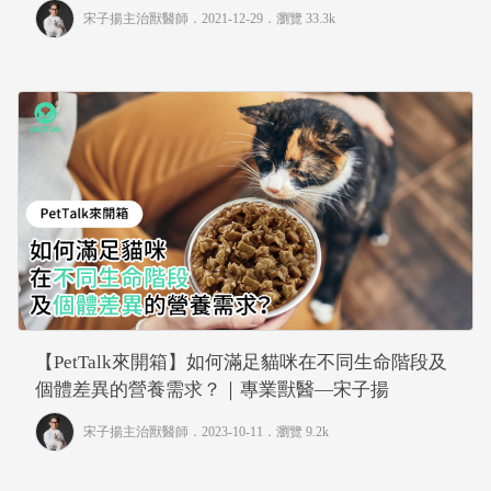
宋子揚主治獸醫師
．2021-12-29．
瀏覽 33.3k
【PetTalk來開箱】如何滿足貓咪在不同生命階段及
個體差異的營養需求？｜專業獸醫—宋子揚
宋子揚主治獸醫師
．2023-10-11．
瀏覽 9.2k