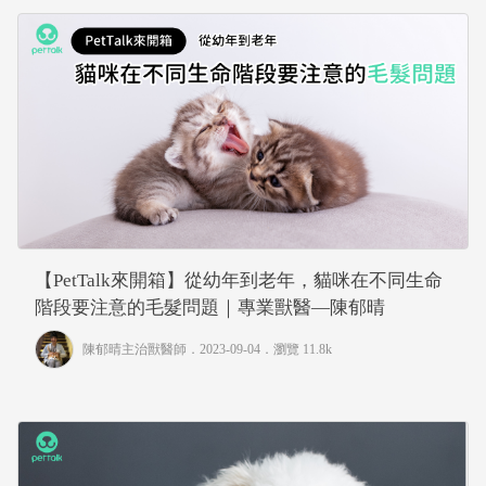
【PetTalk來開箱】從幼年到老年，貓咪在不同生命
階段要注意的毛髮問題｜專業獸醫—陳郁晴
陳郁晴主治獸醫師
．2023-09-04．
瀏覽 11.8k