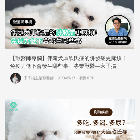
【獸醫師專欄】伴隨犬庫欣氏症的併發症更麻煩！
免疫力低下會發生哪些事｜專業獸醫—宋子揚
宋子揚主治獸醫師
．2023-05-12．
瀏覽 6.7k