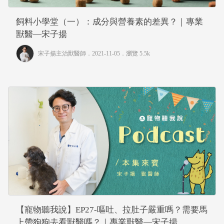
飼料小學堂（一）：成分與營養素的差異？｜專業
獸醫—宋子揚
宋子揚主治獸醫師
．2021-11-05．
瀏覽 5.5k
【寵物聽我說】EP27-嘔吐、拉肚子嚴重嗎？需要馬
上帶狗狗去看獸醫嗎？｜專業獸醫—宋子揚