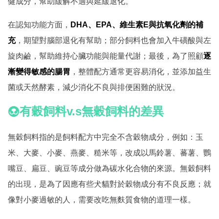
健成分，幫助緩解不適與延緩退化。
在認知功能方面，
DHA、EPA、維生素E與抗氧化劑的補
充
，期望對腦部退化有幫助；部分飼料也會加入牛磺酸與左
旋肉鹼，幫助維持心臟功能與能量代謝；最後，為了照顧
逐
漸變得敏感的腸胃
，整體配方通常更容易消化，並添加益生
菌或天然酵素，減少消化不良與排便困難的狀況。
有穀飼料v.s無穀飼料的差異
無穀飼料指的是飼料配方中完全不含穀物成分，例如：玉
米、大麥、小麥、燕麥、糙米等，改成以馬鈴薯、蕃薯、鸚
嘴豆、扁豆、豌豆等成分做為碳水化合物的來源。無穀飼料
的出現，是為了因應有些犬貓對於穀物成分有不良反應；就
像對小麥過敏的人，需要改吃無麩質食物的道理一樣。