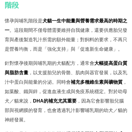
階段
懷孕與哺乳階段是
犬貓一生中能量與營養需求最高的時期之
一
。這段期間不僅母體需要維持自我健康，還要供應胎兒發
育與產後製造乳汁所需的額外能量；對飼料的要求，不再只
是營養均衡，而是「強化支持」與「促進新生命健康」。
針對懷孕後期與哺乳期的犬貓配方，通常會
大幅提高蛋白質
與脂肪含量
，以支援胎兒的骨骼、肌肉與器官發展，以及乳
汁中蛋白與能量的分泌。同時會
補充多種維生素與礦物質
，
如葉酸、鐵與鋅，促進血液生成與免疫系統穩定。對於幼母
犬／貓來說，
DHA的補充尤其重要
，因為它會影響胎兒腦
部與視網膜的發育，也會透過乳汁影響哺乳期的幼犬／貓的
神經發展。