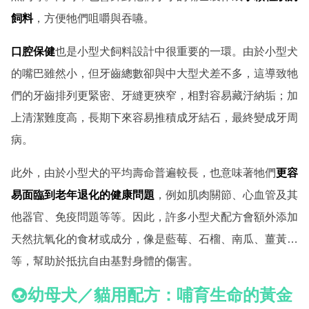
飼料
，方便牠們咀嚼與吞嚥。
口腔保健
也是小型犬飼料設計中很重要的一環。由於小型犬
的嘴巴雖然小，但牙齒總數卻與中大型犬差不多，這導致牠
們的牙齒排列更緊密、牙縫更狹窄，相對容易藏汙納垢；加
上清潔難度高，長期下來容易推積成牙結石，最終變成牙周
病。
此外，由於小型犬的平均壽命普遍較長，也意味著牠們
更容
易面臨到老年退化的健康問題
，例如肌肉關節、心血管及其
他器官、免疫問題等等。因此，許多小型犬配方會額外添加
天然抗氧化的食材或成分，像是藍莓、石榴、南瓜、薑黃…
等，幫助於抵抗自由基對身體的傷害。
幼母犬／貓用配方：哺育生命的黃金