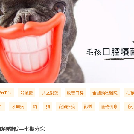
PetTalk
翁敏捷
共立製藥
改善口臭
全國動物醫院
毛
石
牙周病
貓
狗
寵物疾病
獸醫
寵物健康
毛
動物醫院—七期分院