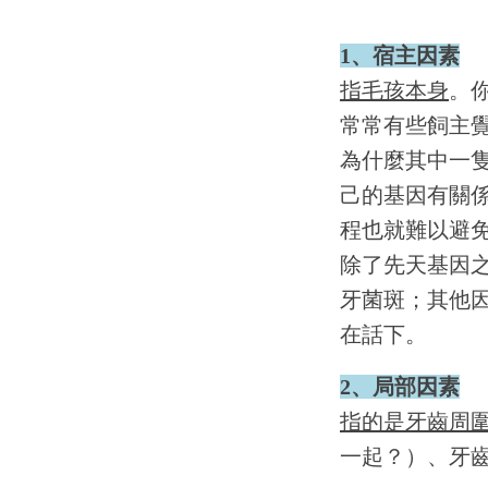
1、宿主因素
指毛孩本身
。
常常有些飼主
為什麼其中一
己的基因有關
程也就難以避
除了先天基因
牙菌斑；其他
在話下。
2、局部因素
指的是牙齒周
一起？）、牙