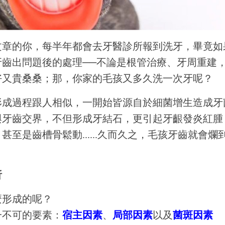
文章的你，每半年都會去牙醫診所報到洗牙，畢竟如
牙齒出問題後的處理──不論是根管治療、牙周重建
好又貴桑桑；那，你家的毛孩又多久洗一次牙呢？
形成過程跟人相似，一開始皆源自於細菌增生造成牙
與牙齒交界，不但形成牙結石，更引起牙齦發炎紅腫
甚至是齒槽骨鬆動......久而久之，毛孩牙齒就會爛
析
麼形成的呢？
一不可的要素：
宿主因素
、
局部因素
以及
菌斑因素