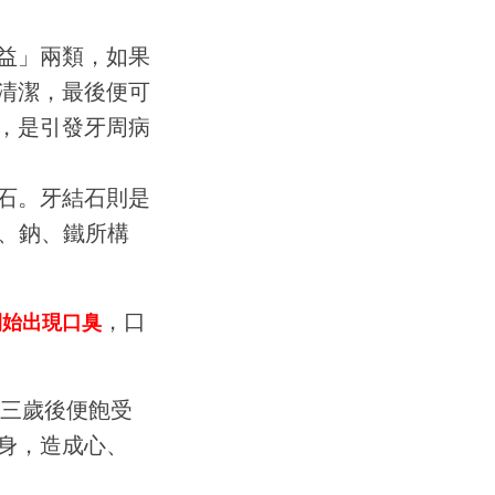
益」兩類，如果
清潔，最後便可
，是引發牙周病
石。牙結石則是
鉀、鈉、鐵所構
，口
開始出現口臭
在三歲後便飽受
身，造成心、