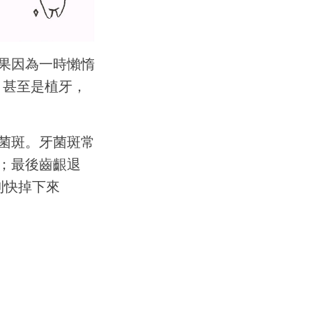
果因為一時懶惰
，甚至是植牙，
菌斑。牙菌斑常
；最後齒齦退
到快掉下來