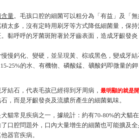
菌含量
。毛孩口腔的細菌可以粗分為「有益」及「無
累積太多，沒有定時用刷牙等方式降低細菌量，保持
斑。黏呼呼的牙菌斑附著於牙齒表面，造成牙齦發炎
會慢慢鈣化、變硬，並呈現黃、棕或黑色，變成牙結
、15-25%的水、有機物、磷酸錳、礦酸鈣即微量的
現牙結石，代表毛孩已經得到牙周病，
最明顯的就是
結石，而是牙齦發炎及流膿所產生的細菌氣味。
犬貓常見疾病之一，據統計：約有70-80%的犬貓
除了口腔問題外，口內大量增生的細菌也可能擴及全
其他器官疾病。