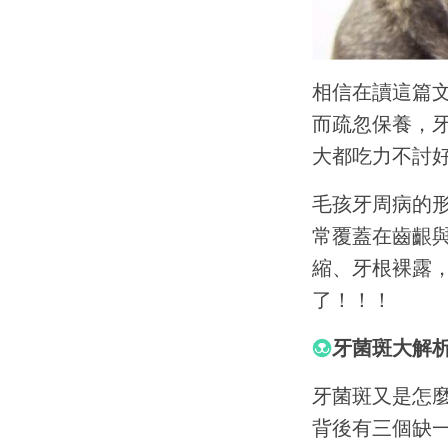
相信在讀這篇
而疏忽保養，
大都吃力不討
毛孩牙周病的
常覆蓋在齒齦
縮、牙根裸露，
了！！！
牙菌斑大解
牙菌斑又是怎
背後有三個缺