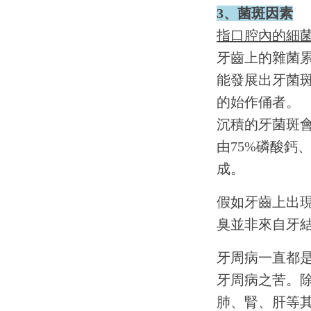
3、菌斑因素
指口腔內的細
牙齒上的雜菌
能發展出牙菌
的始作俑者。
沉積的牙菌斑
由75%磷酸鈣
成。
假如牙齒上出
臭並非來自牙
牙周病一直都是
牙周病之苦。
肺、腎、肝等