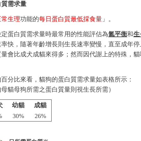
白質需求量
正常生理
功能的
每日蛋白質最低採食量
」。
決定蛋白質需求量時最常用的性能評估為
氮平衡
和
生
速率快，隨著年齡增長則生長速率變慢，直至成年停
質量會比成犬成貓來得多；然而因代謝上的特殊，貓
。
的百分比來看，貓狗的蛋白質需求量如表格所示：
的母貓母狗所需之蛋白質量則視生長所需）
犬
幼貓
成貓
%
30%
26%