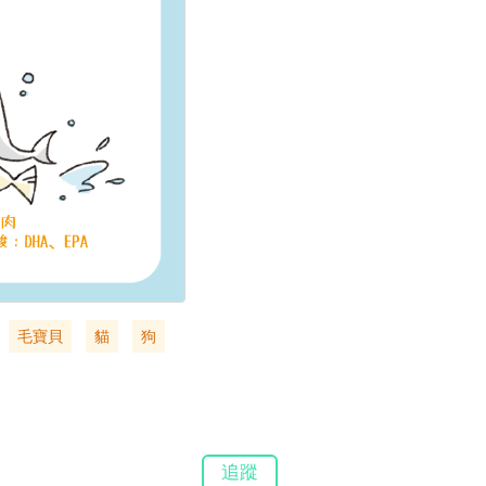
毛寶貝
貓
狗
追蹤