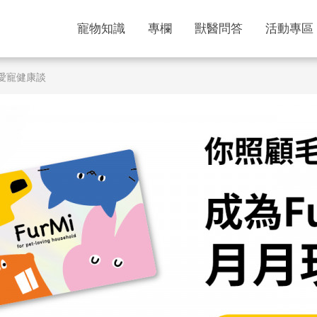
寵物知識
專欄
獸醫問答
活動專區
k愛寵健康談