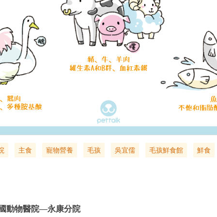
院
主食
寵物營養
毛孩
吳宜儒
毛孩鮮食館
鮮食
國動物醫院—永康分院