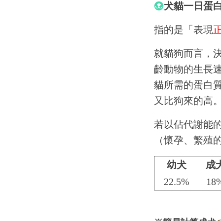
犬貓一日蛋
指的是「表現
就貓狗而言，
齡動物的生長
貓所需的蛋白
又比狗來的高
若以佔代謝能
（懷孕、繁殖
幼犬
成
22.5%
18