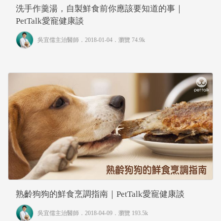
洗手作羹湯，自製鮮食前你應該要知道的事｜
PetTalk愛寵健康談
吳宜儒主治醫師
．2018-01-04．
瀏覽 74.9k
熟齡狗狗的鮮食烹調指南｜PetTalk愛寵健康談
吳宜儒主治醫師
．2018-04-09．
瀏覽 193.5k