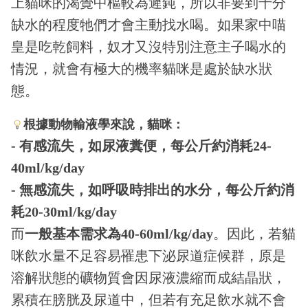
上貓咪的渴覺中樞較為遲鈍，所以非要到十分
缺水的程度牠們才會主動找水喝。如果家中喵
皇是吃乾飼料，奴才又沒特別注意主子喝水的
情況，就會有極大的機率貓咪是處於缺水狀
態。
根據動物輸液學來說，貓咪：
- 有感流失，如尿液糞便，每公斤約消耗24-
40ml/kg/day
- 無感流失，如呼吸時排出的水分，每公斤約消
耗20-30ml/kg/day
而
一般基本需求為40-60ml/kg/day
。因此，若貓
咪飲水量不足容易罹患下泌尿道症候群，原是
溶解狀態的礦物質會因尿液濃縮而成結晶狀，
累積在膀胱及尿道中，但若有充足飲水就不會