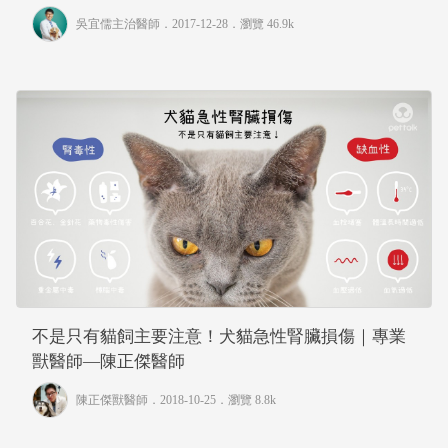
吳宜儒主治醫師
．2017-12-28．
瀏覽 46.9k
不是只有貓飼主要注意！犬貓急性腎臟損傷｜專業
獸醫師—陳正傑醫師
陳正傑獸醫師
．2018-10-25．
瀏覽 8.8k