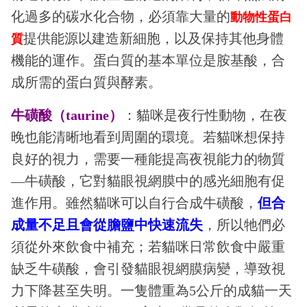
化過多的碳水化合物，必須靠大量的
動物性蛋白
提供能源以建造新細胞，以及保持其他身體
質
機能的運作。蛋白質的基本單位是胺基酸，合
成所需的蛋白質與酵素。
牛磺酸（taurine）
：貓咪是夜行性動物，在夜
晚也能清晰地看到周圍的環境。若貓咪想保持
良好的視力，需要一種能提高夜視能力的物質
—牛磺酸，它對貓眼視網膜中的感光細胞有促
進作用。雖然貓咪可以自行合成牛磺酸，
但合
成量不足且會從膽鹽中快速流失
，所以牠們必
須從外來飲食中補充；若貓咪日常飲食中嚴重
缺乏牛磺酸，會引發貓眼視網膜病變，導致視
力下降甚至失明。一隻體重為5公斤的成貓一天