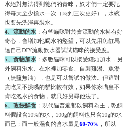
水絕對無法得到牠們的青睞，奴才們一定要記
得每天至少換水一次（兩到三次更好），水碗
也要先洗淨再裝水。
4
、流動的水
：有些貓咪對於會流動的水擁有好
奇心，會增加牠喝水的慾望，可以先用魚缸馬
達自己DIY流動飲水器試試貓咪的接受度。
5
、食物加水
：多數貓咪可以接受罐頭加水，另
外飼料泡水、在水裡加零食、自製雞湯、魚湯
（無鹽無油），也是可以嘗試的做法。但這對
貪吃又不挑嘴的貓比較有效，如果你家喵皇不
肯吃泡水的食物，就只好另尋他法了。
6、改餵鮮食
：現代貓普遍都以飼料為主，乾飼
料假設含10%的水，100g的飼料也只含10g的水
而已；而一般濕食的含水量是
60-70%
，所以