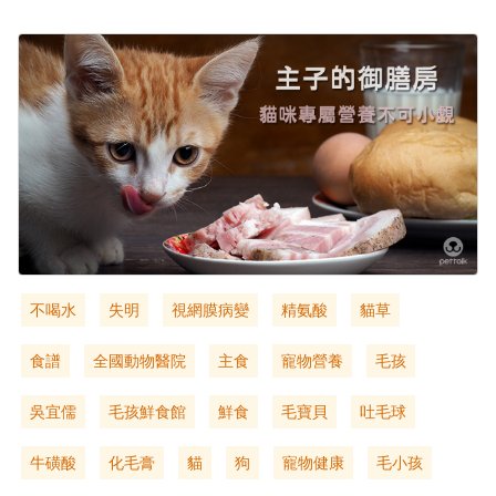
不喝水
失明
視網膜病變
精氨酸
貓草
食譜
全國動物醫院
主食
寵物營養
毛孩
吳宜儒
毛孩鮮食館
鮮食
毛寶貝
吐毛球
牛磺酸
化毛膏
貓
狗
寵物健康
毛小孩