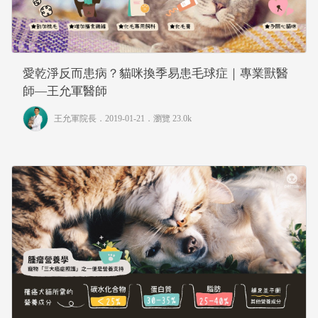
愛乾淨反而患病？貓咪換季易患毛球症｜專業獸醫
師—王允軍醫師
王允軍院長
．2019-01-21．
瀏覽 23.0k