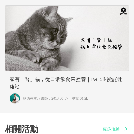
家有「腎」貓，從日常飲食來控管｜PetTalk愛寵健
康談
林源盛主治醫師
．2018-06-07．
瀏覽 61.2k
相關活動
更多活動