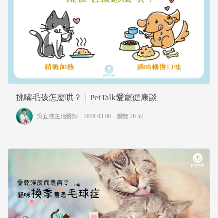
挑嘴毛孩怎麼哄？｜PetTalk愛寵健康談
吳宜儒主治醫師
．2018-03-06．
瀏覽 26.5k