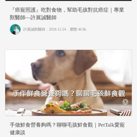
『癌寵照護』吃對食物，幫助毛孩對抗癌症｜專業
獸醫師—許展誠醫師
許展誠獸醫師
．2018-12-24．
瀏覽 46.8k
手做鮮食營養夠嗎？聊聊毛孩鮮食觀｜PetTalk愛寵
健康談