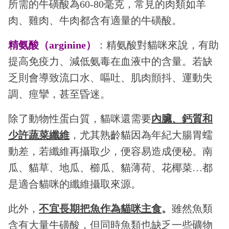
所需的牛磺酸為60-80毫克，常見的肉類如羊
肉、雞肉、牛肉都含有適量的牛磺酸。
精氨酸（arginine）
：精氨酸對貓咪來說，有助
提高免疫力、減低氨毒在血液中的含量。若缺
乏則會導致流口水、嘔吐、肌肉顫抖、運動失
調、痙攣，甚至昏迷。
除了動物性蛋白質，貓咪還需要
內臟、鈣質和
少許蔬菜纖維
，尤其熟齡貓因為年紀大腸胃蠕
動差，若纖維再攝取少，便容易造成便秘。南
瓜、貓草、地瓜、櫛瓜、貓薄荷、花椰菜…都
是適合貓咪的纖維攝取來源。
此外，
不宜長期把魚作為貓咪主食
。
雖然魚類
含有大量牛磺酸，但同時魚類也缺乏一些礦物