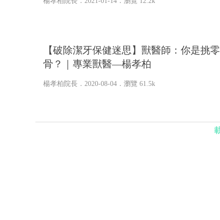
楊孝柏院長
．2021-01-14．
瀏覽 12.2k
【破除潔牙保健迷思】獸醫師：你是挑零
骨？｜專業獸醫—楊孝柏
楊孝柏院長
．2020-08-04．
瀏覽 61.5k