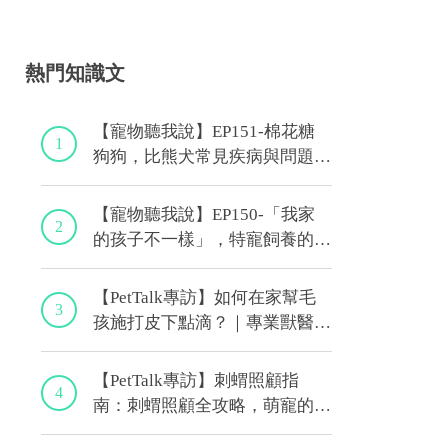
熱門知識文
【寵物聽我說】EP151-棉花糖
1
狗狗，比熊犬常見疾病與問題大
解析！｜專業獸醫—林筱瑞
【寵物聽我說】EP150-「我家
2
的孩子不一樣」，特寵飼養的最
佳後盾！特寵獸醫師駕到！｜專
業獸醫—侯彣
【PetTalk專訪】如何在家幫毛
3
孩施打皮下點滴？｜專業獸醫師
—宋子揚
【PetTalk專訪】刺蝟照顧指
4
南：刺蝟照顧全攻略，萌寵的健
康秘訣｜專業獸醫—侯彣