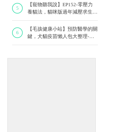
【寵物聽我說】EP152-零壓力
5
養貓法，貓咪版過年減壓求生
術！｜專業獸醫—黃偉珍
【毛孩健康小站】預防醫學的關
6
鍵，犬貓疫苗懶人包大整理-上
集｜程若芷獸醫師