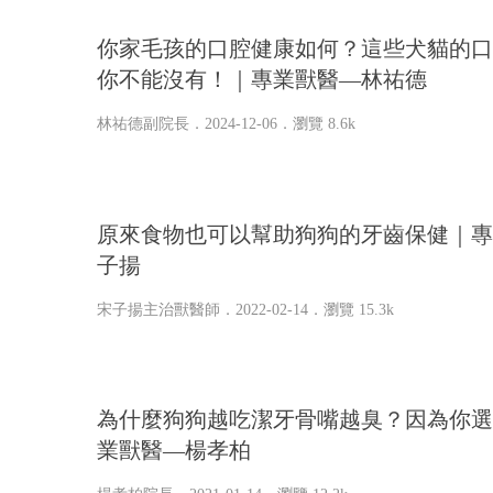
你家毛孩的口腔健康如何？這些犬貓的口
你不能沒有！｜專業獸醫—林祐德
林祐德副院長
．2024-12-06．
瀏覽 8.6k
原來食物也可以幫助狗狗的牙齒保健｜專
子揚
宋子揚主治獸醫師
．2022-02-14．
瀏覽 15.3k
為什麼狗狗越吃潔牙骨嘴越臭？因為你選
業獸醫—楊孝柏