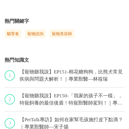
熱門關鍵字
貓零食
寵物諮詢
寵物美容師
熱門知識文
【寵物聽我說】EP151-棉花糖狗狗，比熊犬常見
1
疾病與問題大解析！｜專業獸醫—林筱瑞
【寵物聽我說】EP150-「我家的孩子不一樣」，
2
特寵飼養的最佳後盾！特寵獸醫師駕到！｜專業
獸醫—侯彣
【PetTalk專訪】如何在家幫毛孩施打皮下點滴？
3
｜專業獸醫師—宋子揚