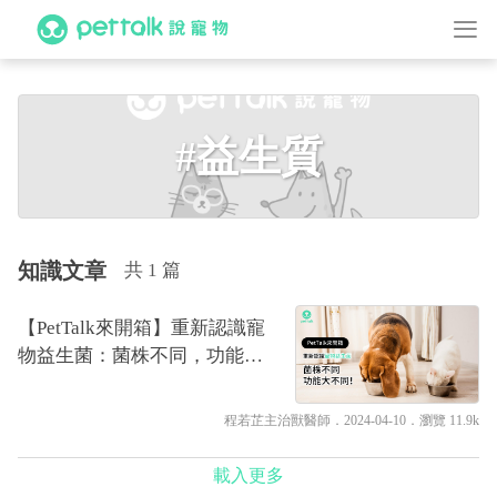
#益生質
知識文章
共 1 篇
【PetTalk來開箱】重新認識寵
物益生菌：菌株不同，功能大
不同！｜專業獸醫—程若芷
程若芷主治獸醫師
．2024-04-10．
瀏覽 11.9k
載入更多