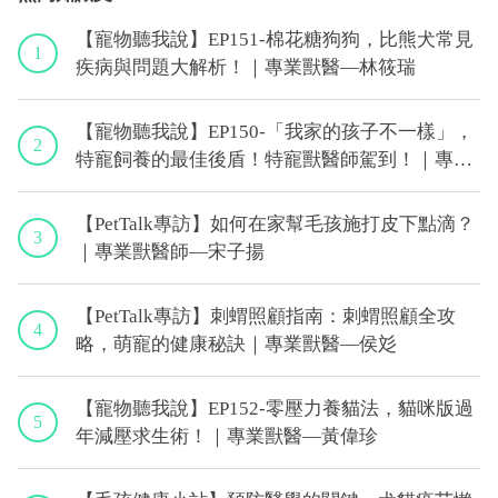
【寵物聽我說】EP151-棉花糖狗狗，比熊犬常見
1
疾病與問題大解析！｜專業獸醫—林筱瑞
【寵物聽我說】EP150-「我家的孩子不一樣」，
2
特寵飼養的最佳後盾！特寵獸醫師駕到！｜專業
獸醫—侯彣
【PetTalk專訪】如何在家幫毛孩施打皮下點滴？
3
｜專業獸醫師—宋子揚
【PetTalk專訪】刺蝟照顧指南：刺蝟照顧全攻
4
略，萌寵的健康秘訣｜專業獸醫—侯彣
【寵物聽我說】EP152-零壓力養貓法，貓咪版過
5
年減壓求生術！｜專業獸醫—黃偉珍