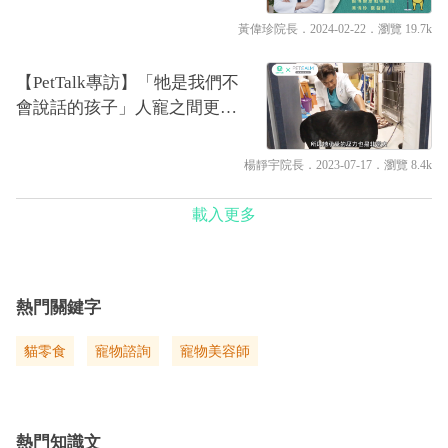
黃偉珍院長
．2024-02-22．
瀏覽 19.7k
【PetTalk專訪】「牠是我們不
會說話的孩子」人寵之間更需
要換位思考，是毛孩幸福快樂
的必修學分｜專業獸醫師—楊
楊靜宇院長
．2023-07-17．
瀏覽 8.4k
靜宇
載入更多
熱門關鍵字
貓零食
寵物諮詢
寵物美容師
熱門知識文