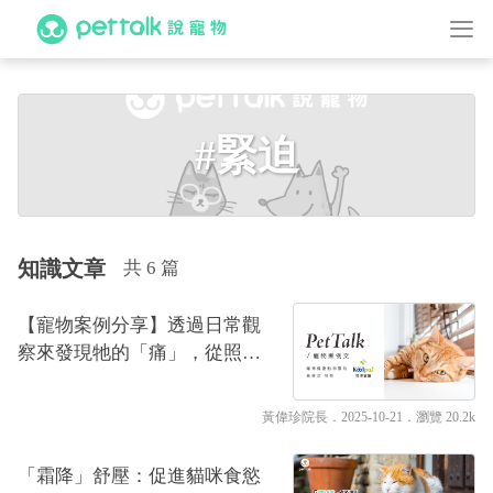
#緊迫
知識文章
共 6 篇
【寵物案例分享】透過日常觀
察來發現牠的「痛」，從照護
細節守護毛孩的下泌尿道健康
｜專業獸醫—黃偉珍
黃偉珍院長
．2025-10-21．
瀏覽 20.2k
「霜降」舒壓：促進貓咪食慾