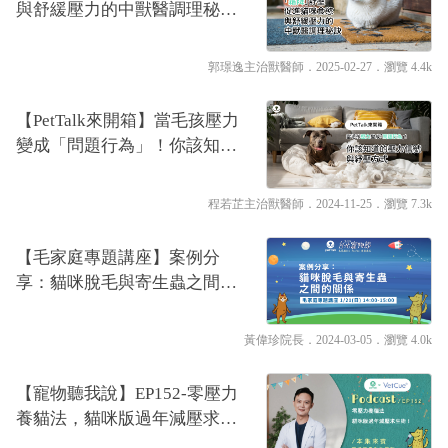
與舒緩壓力的中獸醫調理秘訣
｜專業獸醫—郭璟逸
郭璟逸主治獸醫師
．2025-02-27．
瀏覽 4.4k
【PetTalk來開箱】當毛孩壓力
變成「問題行為」！你該知道
的壓力信號與紓壓方式｜專業
獸醫—程若芷
程若芷主治獸醫師
．2024-11-25．
瀏覽 7.3k
【毛家庭專題講座】案例分
享：貓咪脫毛與寄生蟲之間的
關係｜專業獸醫師—黃偉珍
黃偉珍院長
．2024-03-05．
瀏覽 4.0k
【寵物聽我說】EP152-零壓力
養貓法，貓咪版過年減壓求生
術！｜專業獸醫—黃偉珍