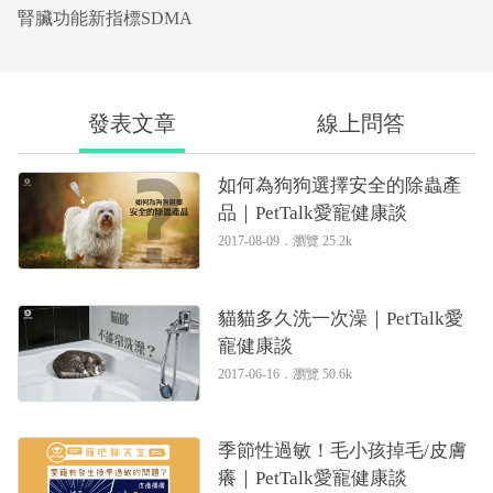
腎臟功能新指標SDMA
發表文章
線上問答
如何為狗狗選擇安全的除蟲產
品｜PetTalk愛寵健康談
2017-08-09．
瀏覽 25.2k
貓貓多久洗一次澡｜PetTalk愛
寵健康談
2017-06-16．
瀏覽 50.6k
季節性過敏！毛小孩掉毛/皮膚
癢｜PetTalk愛寵健康談