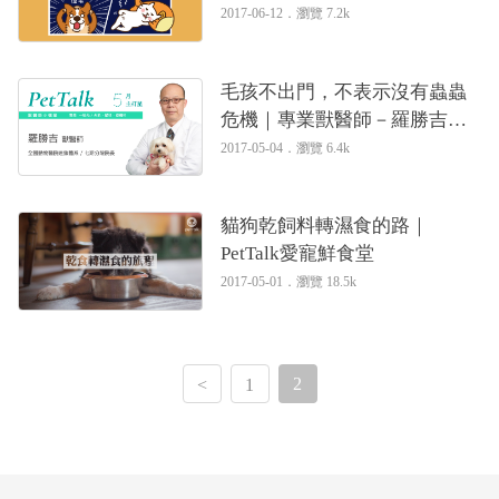
2017-06-12．
瀏覽 7.2k
毛孩不出門，不表示沒有蟲蟲
危機｜專業獸醫師－羅勝吉醫
師
2017-05-04．
瀏覽 6.4k
貓狗乾飼料轉濕食的路｜
PetTalk愛寵鮮食堂
2017-05-01．
瀏覽 18.5k
2
<
1