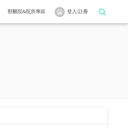
獸醫院&院所專區
登入/註冊