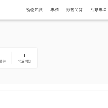
寵物知識
專欄
獸醫問答
活動專區
0
1
醫師
問過問題