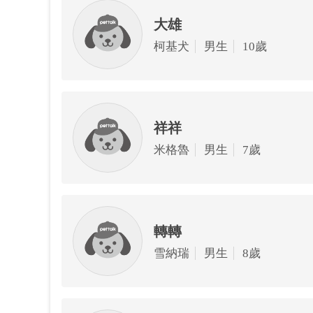
大雄
柯基犬
男生
10歲
祥祥
米格魯
男生
7歲
轉轉
雪納瑞
男生
8歲