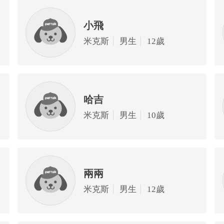
小飛
‎米克斯
男生
12歲
哈吉
‎米克斯
男生
10歲
兩兩
米克斯
男生
12歲