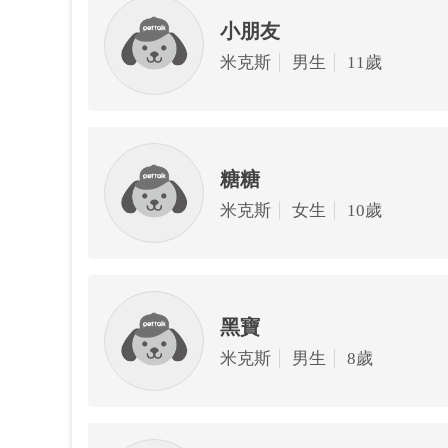
小朋友
米克斯
男生
11歲
糖糖
米克斯
女生
10歲
黑寶
‎米克斯
男生
8歲