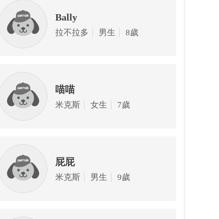
Bally
拉不拉多
男生
8歲
喵喵
米克斯
女生
7歲
屁屁
米克斯
男生
9歲