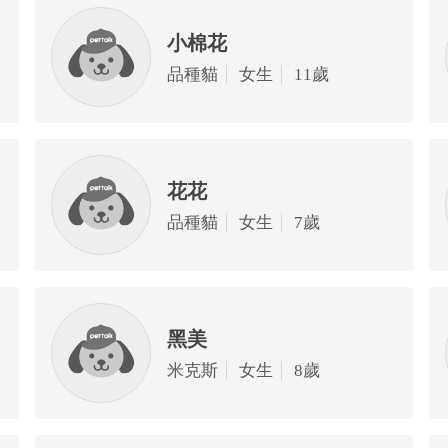
小棉花
品種貓
女生
11歲
花花
品種貓
女生
7歲
黑美
米克斯
女生
8歲