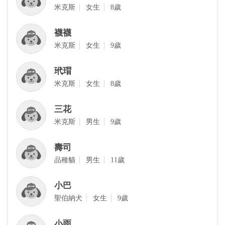
米克斯
女生
8歲
襪襪
米克斯
女生
9歲
玳瑁
米克斯
女生
8歲
三花
米克斯
男生
9歲
壽司
品種貓
男生
11歲
小巴
聖伯納犬
女生
9歲
小雨