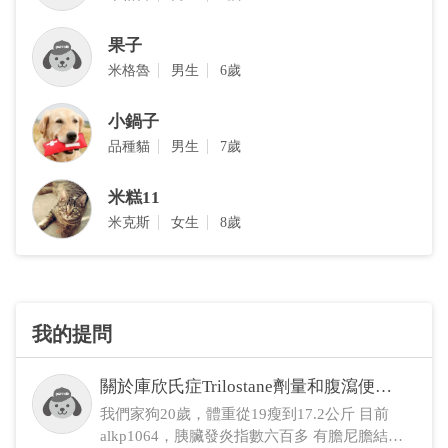
果子
米格魯
男生
6歲
小鍋子
品種貓
男生
7歲
米糕11
米克斯
女生
8歲
我的提問
關於庫欣氏症Trilostane劑量和腹瀉便便
有血
我們家狗20歲，體重從19瘦到17.2公斤 目前
alkp1064，胰臟發炎指數六百多 有膽尼膽結