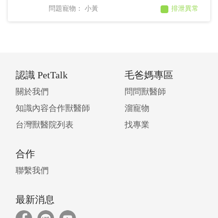
石、脾臟長一顆瘤、結腸出血 9/20（六）驗
小黃
排泄異常
acth有庫欣之後，醫生開Trilostane，早餐隨餐
吃，劑量3mg/kg 9/21（日）吃了之後晚上嘔吐
一點水，後面腹瀉（有一點血），想請教醫生
這個劑量是不是太多才造成腹瀉，另外醫生針
對出血吃Sucralfate 是足夠的嗎
認識 PetTalk
毛爸媽專區
關於我們
問問獸醫師
知識內容合作獸醫師
溜寵物
台灣獸醫院列表
找專業
合作
聯繫我們
最新消息