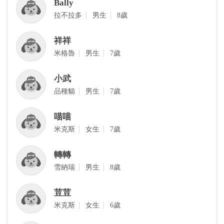
Bally
拉不拉多
男生
8歲
祥祥
米格魯
男生
7歲
小武
品種貓
男生
7歲
喵喵
米克斯
女生
7歲
轉轉
雪納瑞
男生
8歲
荳荳
米克斯
女生
6歲