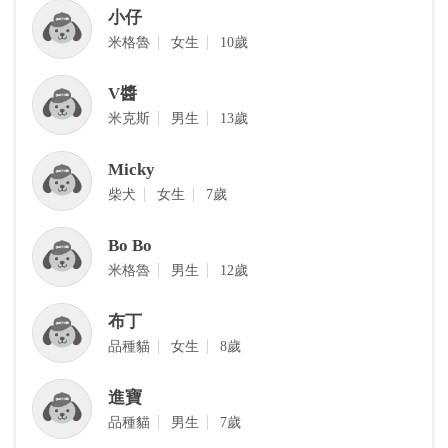
小仔
米格魯
女生
10歲
V醬
米克斯
男生
13歲
Micky
柴犬
女生
7歲
Bo Bo
米格魯
男生
12歲
布丁
品種貓
女生
8歲
進寶
品種貓
男生
7歲