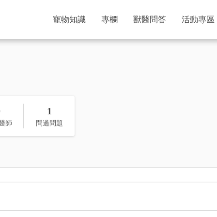
寵物知識
專欄
獸醫問答
活動專區
0
1
醫師
問過問題