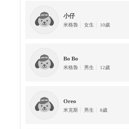
小仔
米格魯
女生
10歲
Bo Bo
米格魯
男生
12歲
Oreo
米克斯
男生
8歲