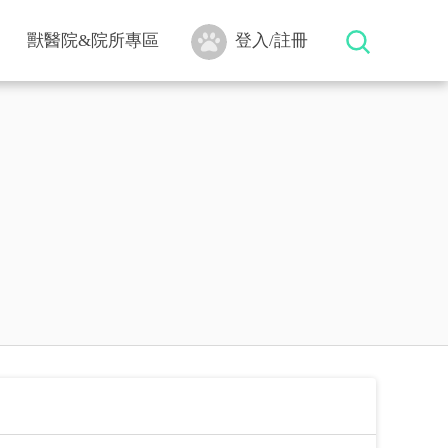
獸醫院&院所專區
登入/註冊