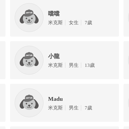
噹噹
米克斯
女生
7歲
小龍
‎米克斯
男生
13歲
Madu
‎米克斯
男生
7歲