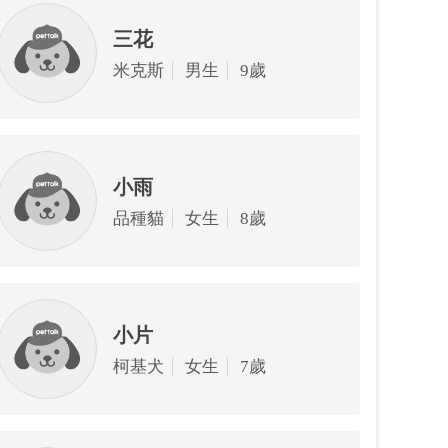
三花
米克斯
男生
9歲
小雨
品種貓
女生
8歲
小片
柯基犬
女生
7歲