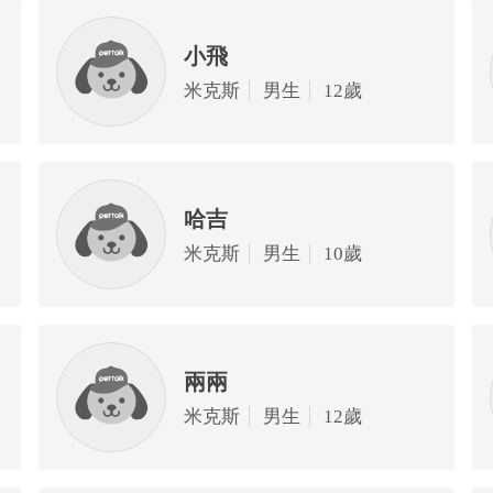
小飛
‎米克斯
男生
12歲
哈吉
‎米克斯
男生
10歲
兩兩
米克斯
男生
12歲