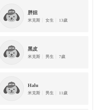
胖妞
‎米克斯
女生
13歲
黑皮
‎米克斯
男生
7歲
Halu
‎米克斯
男生
11歲