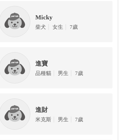
Micky
柴犬
女生
7歲
進寶
品種貓
男生
7歲
進財
米克斯
男生
7歲