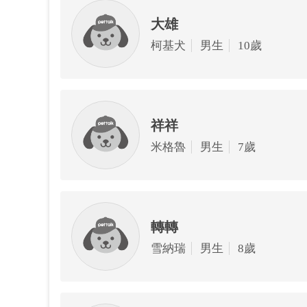
大雄
柯基犬
男生
10歲
祥祥
米格魯
男生
7歲
轉轉
雪納瑞
男生
8歲