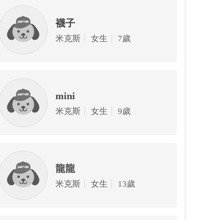
襪子
‎米克斯
女生
7歲
mini
米克斯
女生
9歲
龍龍
‎米克斯
女生
13歲