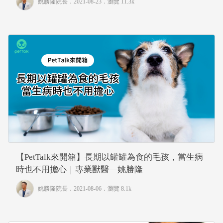
姚勝隆院長
．2021-08-23．
瀏覽 11.3k
【PetTalk來開箱】長期以罐罐為食的毛孩，當生病
時也不用擔心｜專業獸醫—姚勝隆
姚勝隆院長
．2021-08-06．
瀏覽 8.1k