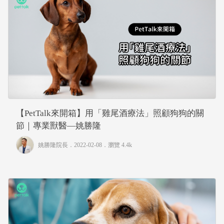
【PetTalk來開箱】用「雞尾酒療法」照顧狗狗的關
節｜專業獸醫—姚勝隆
姚勝隆院長
．2022-02-08．
瀏覽 4.4k