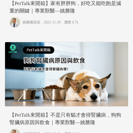
【PetTalk來開箱】家有胖胖狗，好吃又能吃飽是減
重的關鍵｜專業獸醫—姚勝隆
姚勝隆院長
．2021-11-29．
瀏覽 8.7k
【PetTalk來開箱】不是只有貓才會得腎臟病，狗狗
腎臟病原因與飲食｜專業獸醫—姚勝隆