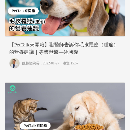
【PetTalk來開箱】獸醫師告訴你毛孩罹癌（腫瘤）
的營養建議｜專業獸醫—姚勝隆
姚勝隆院長
．2022-01-27．
瀏覽 15.5k