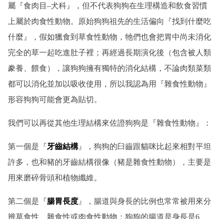
屬『食肉目–犬科』，但不代表狗狗在生理構造和飲食習慣
上屬於肉食性動物。原始狗狗祖先的生活偏向『找到什麼吃
什麼』，假如獵食到草食性動物，牠們也會把胃中尚未消化
完全的草一起吃進肚子裡；再經過長期演化後（包含被人類
豢養、餵食），讓狗狗擁有獨特的消化結構，不論肉類菜類
都可以消化並加以吸收使用，所以我認為用『雜食性動物』
形容狗狗可能會更為貼切。
我們可以再從其他生理結構來佐證狗狗是『雜食性動物』：
第一個是『
牙齒結構
』，狗狗的臼齒跟貓咪比起來相對平坦
許多，也和豬的牙齒結構很像（豬是雜食性動物），主要是
用來磨碎骨頭和植物纖維。
第二個是『
腸胃長度
』，腸道與身長的比例也常常被用來分
辨草食性、雜食性或肉食性動物；狗狗的腸道是身長是6