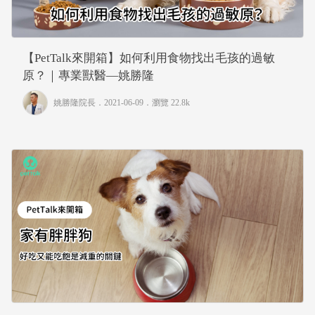
【PetTalk來開箱】如何利用食物找出毛孩的過敏
原？｜專業獸醫—姚勝隆
姚勝隆院長
．2021-06-09．
瀏覽 22.8k