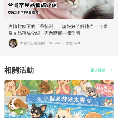
疫情封鎖下的「養貓潮」：請好好了解牠們—台灣
常見品種貓介紹｜專業獸醫—陳郁晴
陳郁晴主治獸醫師
．2021-10-27．
瀏覽 34.0k
相關活動
更多活動