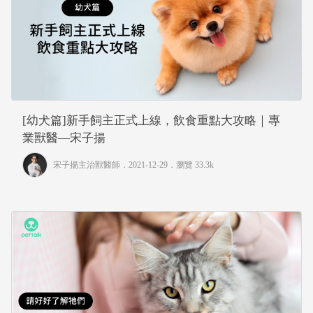
[幼犬篇]新手飼主正式上線，飲食重點大攻略｜專
業獸醫—宋子揚
宋子揚主治獸醫師
．2021-12-29．
瀏覽 33.3k