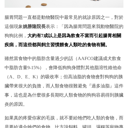
腸胃問題一直都是動物醫院中最常見的就診原因之一，對於
這個現象
姚勝隆院長
表示：「因為腸胃問題來我動物醫院的
狗狗比例，
大約有7成以上是因為飲食不當而引起腸胃相關
疾病，而這些都與飼主習慣餵食人類吃的食物有關。
雖然當食物中的脂肪含量過少的話（AAFCO建議成犬飲食
中脂肪含量9-15%），會降低狗狗身體對其他脂溶性維他命
（A、D、E、K）的吸收率；但高油脂的食物會對狗狗的胰
臟帶來很大的負擔，而人類食物很難避免『過多油脂』這件
事，這也是為什麼很多長期吃人類食物的狗狗容易得到胰臟
炎的原因。
如果真的疼愛你家的毛孩，就不要給牠們吃人類的食物，而
是要給適合牠們的食物，比方說飼料、罐頭、濕糧等寵物專