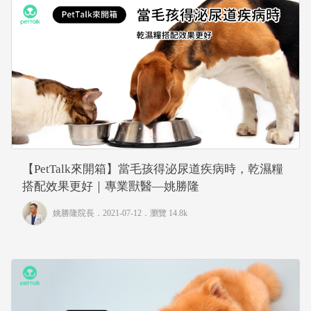
【PetTalk來開箱】當毛孩得泌尿道疾病時，乾濕糧
搭配效果更好｜專業獸醫—姚勝隆
姚勝隆院長
．2021-07-12．
瀏覽 14.8k