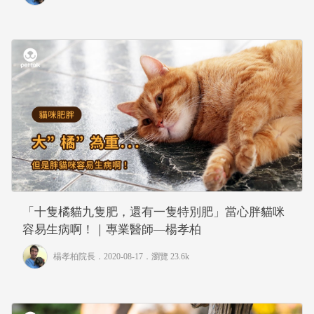
「十隻橘貓九隻肥，還有一隻特別肥」當心胖貓咪
容易生病啊！｜專業醫師—楊孝柏
楊孝柏院長
．2020-08-17．
瀏覽 23.6k