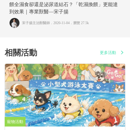
餵全濕食卻還是泌尿道結石？「乾濕換餵」更能達
到效果｜專業獸醫—宋子揚
宋子揚主治獸醫師
．2020-11-04．
瀏覽 27.5k
相關活動
更多活動