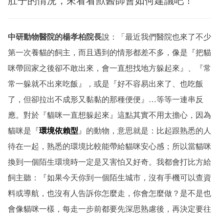
肚子的情況，來看看獸醫師會如何建議吧！
中研動物醫院的楊孝柏院長
說：「最近我們醫院也來了不少
第一次養貓的飼主，而且遇到的情形都差不多，像是『把貓
咪帶回家之後卻不敢出來，會一直想找地方躲起來』、『常
常一躲就不出來吃飯』，或是『好不容易出來了、也吃飯
了，但卻拉出不成形又黏黏的那種便便』…等等一連串反
應。對於『貓咪一直想躲起來』這點其實不用太擔心，因為
貓咪是『
環境依賴型
』的動物，意思就是：比起跟熟悉的人
待在一起，熟悉的環境比較能帶給貓咪安心感；所以當貓咪
換到一個陌生環境時一定是又害怕又好奇。我都會打比方給
飼主聽：『如果今天你到一個陌生城市，沒有手機可以查資
料或導航，也沒有人告訴你怎麼走，你會怎麼做？是不是也
會像貓咪一樣，每走一步前都要先深思熟慮後，再決定要往