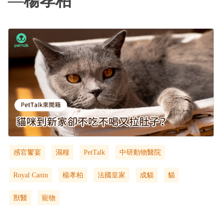
—楊孝柏
感官饗宴
濕糧
PetTalk
中研動物醫院
Royal Canin
楊孝柏
法國皇家
成貓
貓
獸醫
寵物