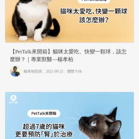
【PetTalk來開箱】貓咪太愛吃、快變一顆球，該怎
麼辦？｜專業獸醫—楊孝柏
楊孝柏院長
．2021-09-21．
瀏覽 9.6k