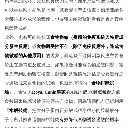
精神狀態良好，先觀察糞便的型態：如果只是軟便或泥狀，
可以再觀察；如果是水痢，就要趕快帶去檢查；如果連續多
天都拉出不成形的糞便，也要帶去給獸醫師看看是否是其他
原因造成的。
此外，也有可能是貓咪
食物過敏（身體的免疫系統與特定成
分發生反應）
或
食物耐受性不佳（除了免疫反應外，造成食
物敏感的其他原因）
的現象，而這些不適與刺激反應主要會
發生在腸胃道及皮膚上。如果懷疑可能有食物過敏問題，需
要先帶到動物醫院檢查，獸醫師會視情況評估是否要進行是
否過敏源來自食物的試驗，也就是所謂的『
食物排除試
驗
』。會先以
Royal Canin皇家
的
AN24 貓 水解低敏配方
餵
食數周來確認過敏原是否來自食物。因為這個配方已經利用
『
水解技術
』把大分子蛋白質分解成很小很小的胺基酸分
子，所以餵食這個飼料能夠
有效降低食物誘發過敏的機率
，