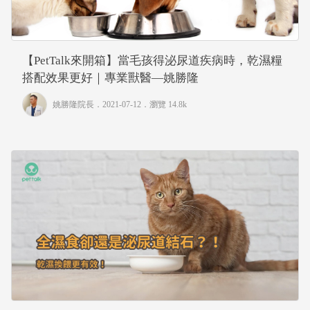
【PetTalk來開箱】當毛孩得泌尿道疾病時，乾濕糧
搭配效果更好｜專業獸醫—姚勝隆
姚勝隆院長
．2021-07-12．
瀏覽 14.8k