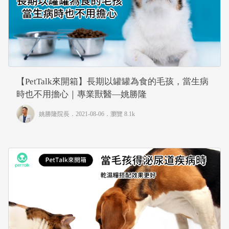
【PetTalk來開箱】長期以罐罐為食的毛孩，當生病
時也不用擔心｜專業獸醫—姚勝隆
姚勝隆院長
．2021-08-06．
瀏覽 8.1k