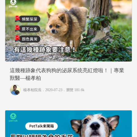
這幾種跡象代表狗狗的泌尿系统亮紅燈啦！｜專業
獸醫—楊孝柏
楊孝柏院長
．2020-07-23．
瀏覽 181.6k