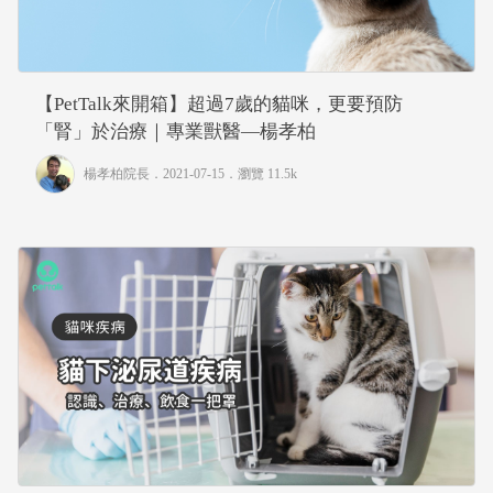
【PetTalk來開箱】超過7歲的貓咪，更要預防
「腎」於治療｜專業獸醫—楊孝柏
楊孝柏院長
．2021-07-15．
瀏覽 11.5k