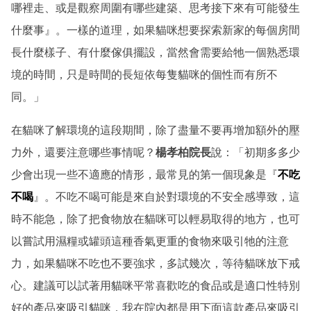
哪裡走、或是觀察周圍有哪些建築、思考接下來有可能發生
什麼事』。一樣的道理，如果貓咪想要探索新家的每個房間
長什麼樣子、有什麼傢俱擺設，當然會需要給牠一個熟悉環
境的時間，只是時間的長短依每隻貓咪的個性而有所不
同。」
在貓咪了解環境的這段期間，除了盡量不要再增加額外的壓
力外，還要注意哪些事情呢？
楊孝柏院長
說：「初期多多少
少會出現一些不適應的情形，最常見的第一個現象是『
不吃
不喝
』。不吃不喝可能是來自於對環境的不安全感導致，這
時不能急，除了把食物放在貓咪可以輕易取得的地方，也可
以嘗試用濕糧或罐頭這種香氣更重的食物來吸引牠的注意
力，如果貓咪不吃也不要強求，多試幾次，等待貓咪放下戒
心。建議可以試著用貓咪平常喜歡吃的食品或是適口性特別
好的產品來吸引貓咪，我在院內都是用下面這款產品來吸引