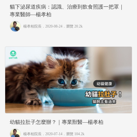
貓下泌尿道疾病：認識、治療到飲食照護一把罩｜
專業醫師—楊孝柏
楊孝柏院長
．2020-08-24．
瀏覽 20.2k
幼貓拉肚子怎麼辦？｜專業獸醫—楊孝柏
楊孝柏院長
．2020-07-14．
瀏覽 104.2k