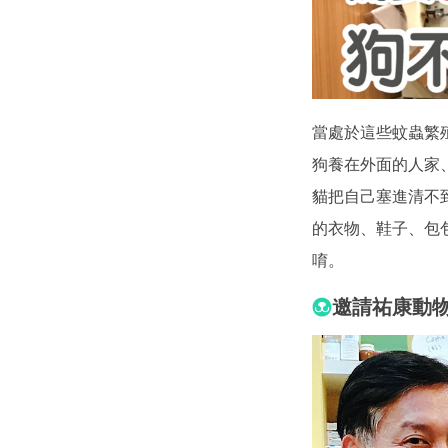
當處於這些蚊蟲繁
狗養在外面的人家
貓把自己塞進清不
的衣物、鞋子、包
唷。
邀請
祐康動