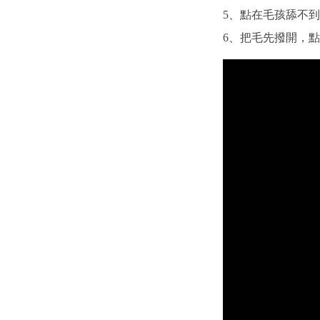
5、點在毛孩舔不
6、把毛先撥開，