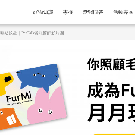
寵物知識
專欄
獸醫問答
活動專區
避蚊蟲｜PetTalk愛寵醫師影片團