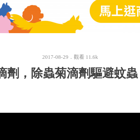
2017-08-29．觀看 11.6k
劑，除蟲菊滴劑驅避蚊蟲｜P