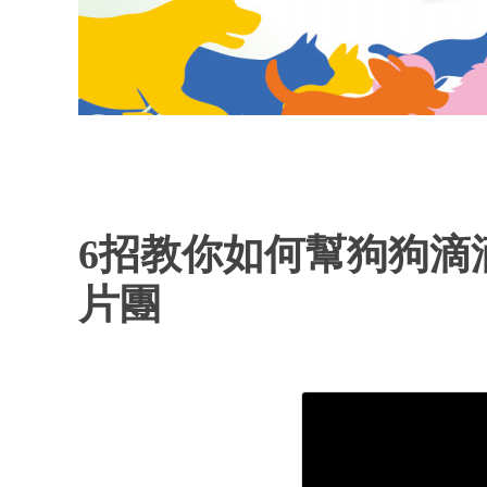
6招教你如何幫狗狗滴滴
片團