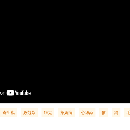
寄生蟲
必剋蝨
維克
萊姆病
心絲蟲
貓
狗