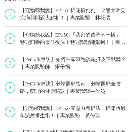
【寵物聽我說】EP151-棉花糖狗狗，比熊犬常見
1
疾病與問題大解析！｜專業獸醫—林筱瑞
【寵物聽我說】EP150-「我家的孩子不一樣」，
2
特寵飼養的最佳後盾！特寵獸醫師駕到！｜專業
獸醫—侯彣
【PetTalk專訪】如何在家幫毛孩施打皮下點滴？
3
｜專業獸醫師—宋子揚
【PetTalk專訪】刺蝟照顧指南：刺蝟照顧全攻
4
略，萌寵的健康秘訣｜專業獸醫—侯彣
【寵物聽我說】EP152-零壓力養貓法，貓咪版過
5
年減壓求生術！｜專業獸醫—黃偉珍