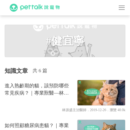
#健宜寧
知識文章
共 6 篇
進入熟齡期的貓，該預防哪些
常見疾病？｜專業獸醫—林源
盛
林源盛主治醫師
．2019-12-26．
瀏覽 40.0k
如何照顧糖尿病患貓？｜專業