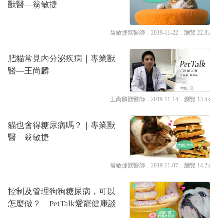
獸醫—翁敏捷
翁敏捷獸醫師
．2019-11-22．
瀏覽 22.3k
肥貓常見內分泌疾病｜專業獸
醫—王尚麟
王尚麟獸醫師
．2019-11-14．
瀏覽 13.5k
貓也會得糖尿病嗎？｜專業獸
醫—翁敏捷
翁敏捷獸醫師
．2019-11-07．
瀏覽 14.2k
控制及管理狗狗糖尿病，可以
怎麼做？｜PetTalk愛寵健康談