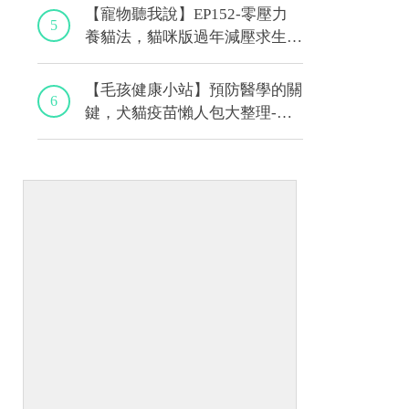
【寵物聽我說】EP152-零壓力
5
養貓法，貓咪版過年減壓求生
術！｜專業獸醫—黃偉珍
【毛孩健康小站】預防醫學的關
6
鍵，犬貓疫苗懶人包大整理-上
集｜程若芷獸醫師