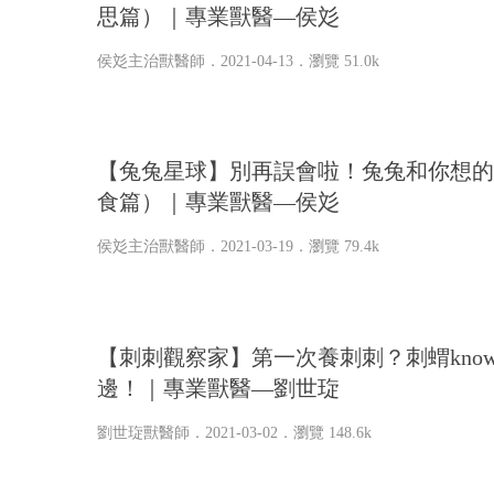
思篇）｜專業獸醫—侯彣
侯彣主治獸醫師
．2021-04-13．
瀏覽 51.0k
【兔兔星球】別再誤會啦！兔兔和你想的
食篇）｜專業獸醫—侯彣
侯彣主治獸醫師
．2021-03-19．
瀏覽 79.4k
【刺刺觀察家】第一次養刺刺？刺蝟know-
邊！｜專業獸醫—劉世琁
劉世琁獸醫師
．2021-03-02．
瀏覽 148.6k