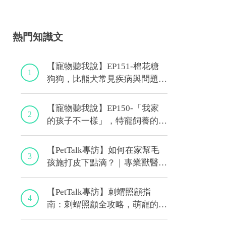
熱門知識文
【寵物聽我說】EP151-棉花糖
1
狗狗，比熊犬常見疾病與問題大
解析！｜專業獸醫—林筱瑞
【寵物聽我說】EP150-「我家
2
的孩子不一樣」，特寵飼養的最
佳後盾！特寵獸醫師駕到！｜專
業獸醫—侯彣
【PetTalk專訪】如何在家幫毛
3
孩施打皮下點滴？｜專業獸醫師
—宋子揚
【PetTalk專訪】刺蝟照顧指
4
南：刺蝟照顧全攻略，萌寵的健
康秘訣｜專業獸醫—侯彣