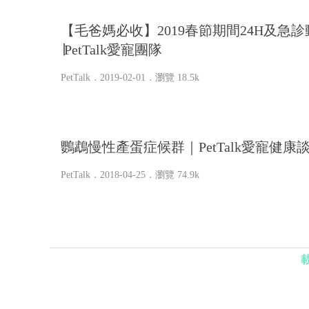
【毛爸媽必收】2019春節期間24H及急
∣PetTalk愛寵團隊
PetTalk
．2019-02-01．
瀏覽 18.5k
鸚鵡慢性產蛋症候群｜PetTalk愛寵健康
PetTalk
．2018-04-25．
瀏覽 74.9k