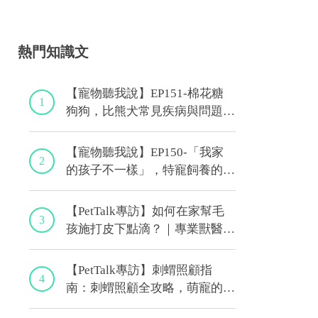
熱門知識文
【寵物聽我說】EP151-棉花糖
1
狗狗，比熊犬常見疾病與問題大
解析！｜專業獸醫—林筱瑞
【寵物聽我說】EP150-「我家
2
的孩子不一樣」，特寵飼養的最
佳後盾！特寵獸醫師駕到！｜專
業獸醫—侯彣
【PetTalk專訪】如何在家幫毛
3
孩施打皮下點滴？｜專業獸醫師
—宋子揚
【PetTalk專訪】刺蝟照顧指
4
南：刺蝟照顧全攻略，萌寵的健
康秘訣｜專業獸醫—侯彣