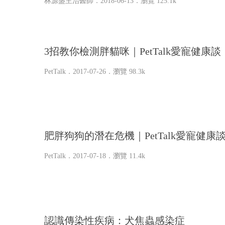
林源盛主治醫師
．2018-06-13．
瀏覽 125.1k
3招教你檢測胖貓咪｜PetTalk愛寵健康談
PetTalk
．2017-07-26．
瀏覽 98.3k
肥胖狗狗的潛在危機｜PetTalk愛寵健康
PetTalk
．2017-07-18．
瀏覽 11.4k
認識傳染性疾病：犬焦蟲感染症