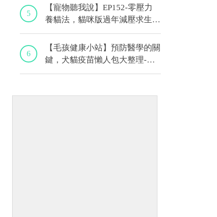
【寵物聽我說】EP152-零壓力
5
養貓法，貓咪版過年減壓求生
術！｜專業獸醫—黃偉珍
【毛孩健康小站】預防醫學的關
6
鍵，犬貓疫苗懶人包大整理-上
集｜程若芷獸醫師