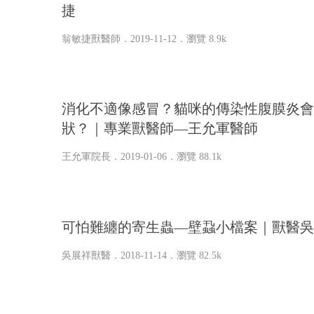
捷
翁敏捷獸醫師
．2019-11-12．
瀏覽 8.9k
消化不適像感冒？貓咪的傳染性腹膜炎會
狀？｜專業獸醫師—王允軍醫師
王允軍院長
．2019-01-06．
瀏覽 88.1k
可怕難纏的寄生蟲—壁蝨小檔案｜獸醫吳
吳展祥獸醫
．2018-11-14．
瀏覽 82.5k