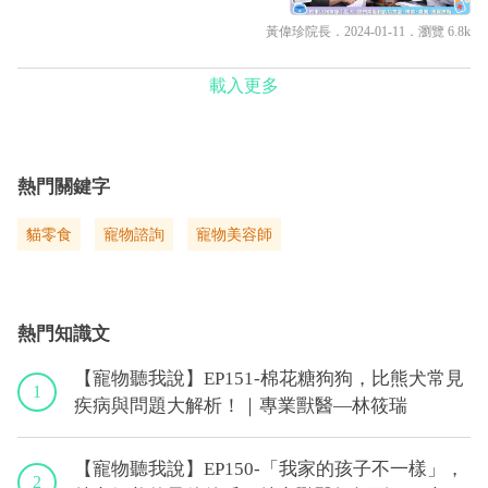
黃偉珍院長
．2024-01-11．
瀏覽 6.8k
載入更多
熱門關鍵字
貓零食
寵物諮詢
寵物美容師
熱門知識文
【寵物聽我說】EP151-棉花糖狗狗，比熊犬常見
1
疾病與問題大解析！｜專業獸醫—林筱瑞
【寵物聽我說】EP150-「我家的孩子不一樣」，
2