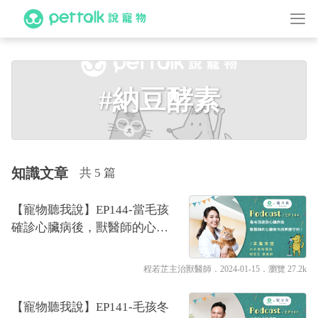
#納豆酵素
知識文章
共 5 篇
【寵物聽我說】EP144-當毛孩
確診心臟病後，獸醫師的心臟
病毛孩照護守則！｜專業獸醫
—程若芷
程若芷主治獸醫師
．2024-01-15．
瀏覽 27.2k
【寵物聽我說】EP141-毛孩冬