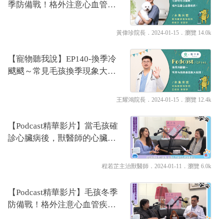
季防備戰！格外注意心血管疾
病！｜專業獸醫—黃偉珍
黃偉珍院長
．2024-01-15．
瀏覽 14.0k
【寵物聽我說】EP140-換季冷
颼颼～常見毛孩換季現象大哉
問！｜專業獸醫—王耀鴻
王耀鴻院長
．2024-01-15．
瀏覽 12.4k
【Podcast精華影片】當毛孩確
診心臟病後，獸醫師的心臟病
毛孩照護守則！｜專業獸醫—
程若芷
程若芷主治獸醫師
．2024-01-11．
瀏覽 6.0k
【Podcast精華影片】毛孩冬季
防備戰！格外注意心血管疾
病！｜專業獸醫—黃偉珍