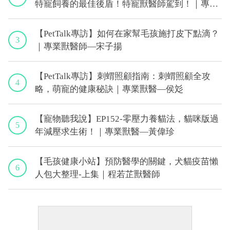
特寵飼養的最佳後盾！特寵獸醫師駕到！｜專業
獸醫—侯彣
【PetTalk專訪】如何在家幫毛孩施打皮下點滴？
3
｜專業獸醫師—宋子揚
【PetTalk專訪】刺蝟照顧指南：刺蝟照顧全攻
4
略，萌寵的健康秘訣｜專業獸醫—侯彣
【寵物聽我說】EP152-零壓力養貓法，貓咪版過
5
年減壓求生術！｜專業獸醫—黃偉珍
【毛孩健康小站】預防醫學的關鍵，犬貓疫苗懶
6
人包大整理-上集｜程若芷獸醫師