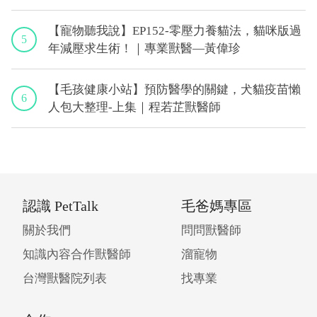
【寵物聽我說】EP152-零壓力養貓法，貓咪版過
5
年減壓求生術！｜專業獸醫—黃偉珍
【毛孩健康小站】預防醫學的關鍵，犬貓疫苗懶
6
人包大整理-上集｜程若芷獸醫師
認識 PetTalk
毛爸媽專區
關於我們
問問獸醫師
知識內容合作獸醫師
溜寵物
台灣獸醫院列表
找專業