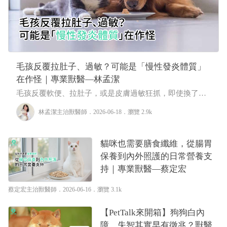
毛孩反覆拉肚子、過敏？可能是「慢性發炎體質」
在作怪｜專業獸醫—林孟潔
毛孩反覆軟便、拉肚子，或是皮膚過敏狂抓，即使換了飼
料、看了獸醫師，卻還是時好時壞嗎？當所有外在變數都
林孟潔主治獸醫師
．2026-06-18．
瀏覽 2.9k
已盡力控制卻不見起色時，問題的根源可能藏在更深處，
也就是所謂的「慢性發炎體質」在作怪！
貓咪也需要膳食纖維，從腸胃
保養到內外照護的日常營養支
持｜專業獸醫—蔡定宏
蔡定宏主治獸醫師
．2026-06-16．
瀏覽 3.1k
【PetTalk來開箱】狗狗白內
障、失智其實早有徵兆？獸醫