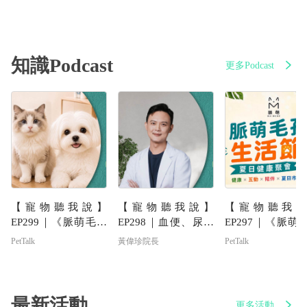
知識Podcast
更多Podcast
【寵物聽我說】
【寵物聽我說】
【寵物聽我說
EP299｜《脈萌毛孩
EP298｜血便、尿不
EP297｜《脈萌
健康交流夜》看懂毛
出來、沒食慾…這些
生活節》認識寵
PetTalk
黃偉珍院長
PetTalk
孩日常裡的健康小訊
症狀可能需要靠腹部
康管理新體驗feat
號feat.脈萌-James
超音波找答案｜專業
萌-Bryan
獸醫—黃偉珍
最新活動
更多活動