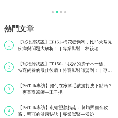
熱門文章
【寵物聽我說】EP151-棉花糖狗狗，比熊犬常見
1
疾病與問題大解析！｜專業獸醫—林筱瑞
【寵物聽我說】EP150-「我家的孩子不一樣」，
2
特寵飼養的最佳後盾！特寵獸醫師駕到！｜專業
獸醫—侯彣
【PetTalk專訪】如何在家幫毛孩施打皮下點滴？
3
｜專業獸醫師—宋子揚
【PetTalk專訪】刺蝟照顧指南：刺蝟照顧全攻
4
略，萌寵的健康秘訣｜專業獸醫—侯彣