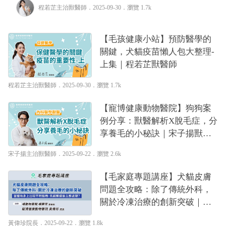
這些問題是不是也讓你感到無比困惑
程若芷主治獸醫師
．2025-09-30．
瀏覽 1.7k
【毛孩健康小站】預防醫學的
關鍵，犬貓疫苗懶人包大整理-
上集｜程若芷獸醫師
程若芷主治獸醫師
．2025-09-30．
瀏覽 1.7k
【寵博健康動物醫院】狗狗案
例分享：獸醫解析X脫毛症，分
享養毛的小秘訣｜宋子揚獸醫
師
宋子揚主治獸醫師
．2025-09-22．
瀏覽 2.6k
【毛家庭專題講座】犬貓皮膚
問題全攻略：除了傳統外科，
關於冷凍治療的創新突破｜楊
靜宇獸醫師with黃偉珍獸醫師
黃偉珍院長
．2025-09-22．
瀏覽 1.8k