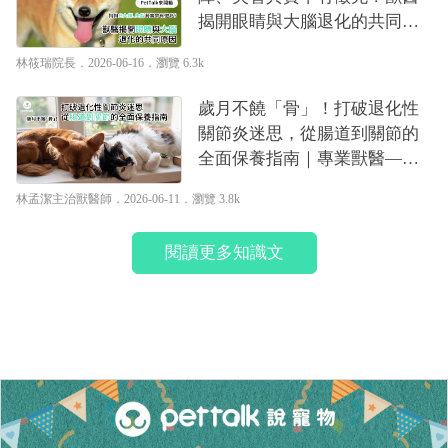
揭開眼睛與大腦退化的共同原
因｜專業獸醫—林筱瑞
林筱瑞院長
．2026-06-16．
瀏覽 6.3k
歲月不饒「骨」！打破退化性
關節炎迷思，從腸道到關節的
全面保養指南｜專業獸醫—林
孟潔
林孟潔主治獸醫師
．2026-06-11．
瀏覽 3.8k
閱讀更多知識文