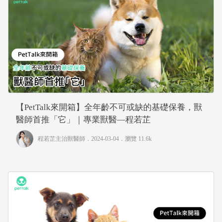
【PetTalk來開箱】全年齡不可或缺的基礎保養，獸
醫師首推「它」｜專業獸醫—程若芷
程若芷主治獸醫師
．2024-03-04．
瀏覽 11.6k