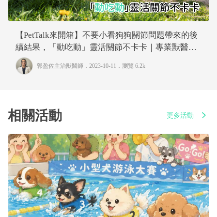
【PetTalk來開箱】不要小看狗狗關節問題帶來的後
續結果，「動吃動」靈活關節不卡卡｜專業獸醫—
郭盈佐
郭盈佐主治獸醫師
．2023-10-11．
瀏覽 6.2k
相關活動
更多活動