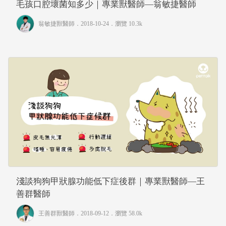
毛孩口腔壞菌知多少｜專業獸醫師—翁敏捷醫師
翁敏捷獸醫師
．2018-10-24．
瀏覽 10.3k
淺談狗狗甲狀腺功能低下症後群｜專業獸醫師—王
善群醫師
王善群獸醫師
．2018-09-12．
瀏覽 58.0k