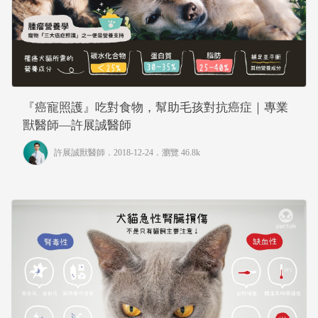
『癌寵照護』吃對食物，幫助毛孩對抗癌症｜專業
獸醫師—許展誠醫師
許展誠獸醫師
．2018-12-24．
瀏覽 46.8k