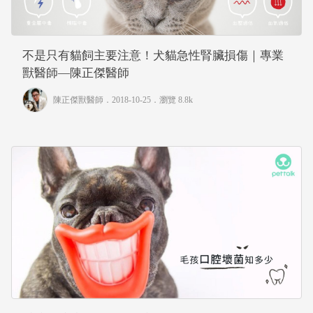
不是只有貓飼主要注意！犬貓急性腎臟損傷｜專業
獸醫師—陳正傑醫師
陳正傑獸醫師
．2018-10-25．
瀏覽 8.8k