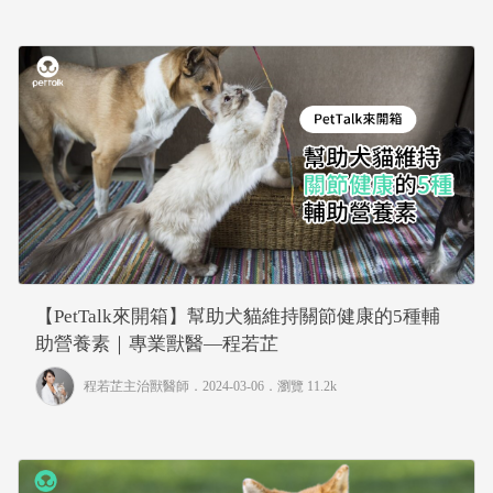
【PetTalk來開箱】幫助犬貓維持關節健康的5種輔
助營養素｜專業獸醫—程若芷
程若芷主治獸醫師
．2024-03-06．
瀏覽 11.2k