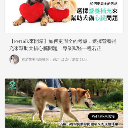
【PetTalk來開箱】如何更周全的考慮，選擇營養補
充來幫助犬貓心臟問題｜專業獸醫—程若芷
程若芷主治獸醫師
．2024-02-26．
瀏覽 11.1k