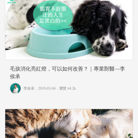
毛孩消化亮紅燈，可以如何改善？｜專業獸醫—李
侯承
李侯承
．2019-03-04．
瀏覽 44.2k