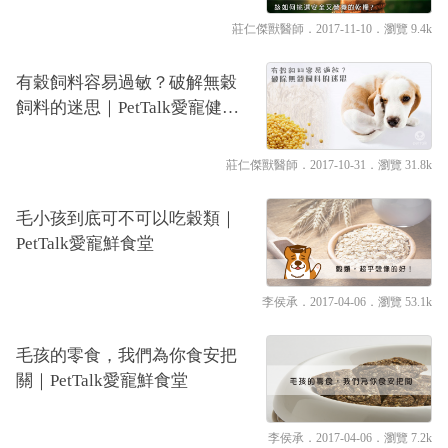
談
莊仁傑獸醫師
．2017-11-10．
瀏覽 9.4k
有穀飼料容易過敏？破解無穀
飼料的迷思｜PetTalk愛寵健康
談
莊仁傑獸醫師
．2017-10-31．
瀏覽 31.8k
毛小孩到底可不可以吃穀類｜
PetTalk愛寵鮮食堂
李侯承
．2017-04-06．
瀏覽 53.1k
毛孩的零食，我們為你食安把
關｜PetTalk愛寵鮮食堂
李侯承
．2017-04-06．
瀏覽 7.2k