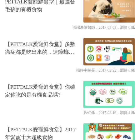
PETTALK愛寵鮮食堂｜最適合
毛孩的有機食物
洪端漪獸醫師
．2017-03-03．
瀏覽 6.8k
【PETTALK愛寵鮮食堂】多數
癌症都是吃出來的，連蟑螂、
螞蟻都不吃的食物怎敢吃下
肚？！淺談國內有機認證標章
楊靜宇院長
．2017-02-22．
瀏覽 8.9k
【PETTALK愛寵鮮食堂】你確
定你吃的是有機食品嗎?
PetTalk
．2017-02-16．
瀏覽 4.8k
【PETTALK愛寵鮮食堂】2017
年愛寵十大超級食物