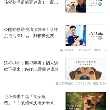
孩變乾淨還能更健康！｜寵物
美容師—Jo
公開動物醫院清潔方法！這樣
挑選清潔用品，對貓狗更友善
｜專業獸醫—吳乃聖
吳乃聖院長
．2023-03-29．
瀏覽 9.1k
這裡抓抓！那裡癢癢！惱人過
敏不要來｜PetTalk愛寵健康談
莊仁傑獸醫師
．2017-11-20．
瀏覽 32.6k
毛小孩也面臨「食安危
機」！？該如何挑選安全又營
養的乾糧？｜PetTalk愛寵健康