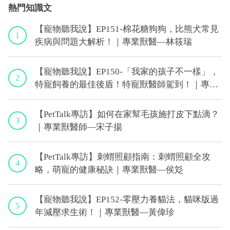
熱門知識文
【寵物聽我說】EP151-棉花糖狗狗，比熊犬常見
1
疾病與問題大解析！｜專業獸醫—林筱瑞
【寵物聽我說】EP150-「我家的孩子不一樣」，
2
特寵飼養的最佳後盾！特寵獸醫師駕到！｜專業
獸醫—侯彣
【PetTalk專訪】如何在家幫毛孩施打皮下點滴？
3
｜專業獸醫師—宋子揚
【PetTalk專訪】刺蝟照顧指南：刺蝟照顧全攻
4
略，萌寵的健康秘訣｜專業獸醫—侯彣
【寵物聽我說】EP152-零壓力養貓法，貓咪版過
5
年減壓求生術！｜專業獸醫—黃偉珍