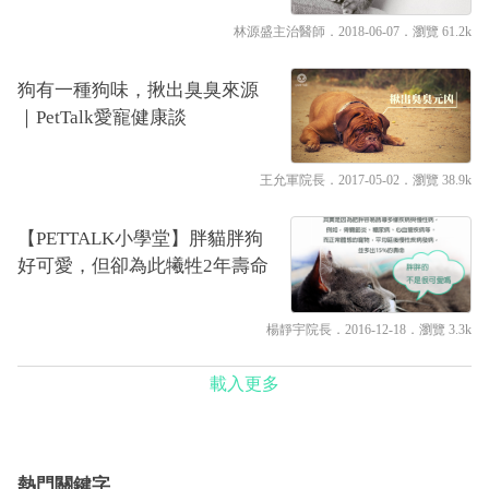
林源盛主治醫師
．2018-06-07．
瀏覽 61.2k
狗有一種狗味，揪出臭臭來源
｜PetTalk愛寵健康談
王允軍院長
．2017-05-02．
瀏覽 38.9k
【PETTALK小學堂】胖貓胖狗
好可愛，但卻為此犧牲2年壽命
楊靜宇院長
．2016-12-18．
瀏覽 3.3k
載入更多
熱門關鍵字