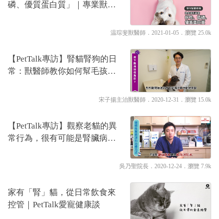
磷、優質蛋白質」｜專業獸醫
—温琮斐
温琮斐獸醫師
．2021-01-05．
瀏覽 25.0k
【PetTalk專訪】腎貓腎狗的日
常：獸醫師教你如何幫毛孩注
射皮下點滴｜專業獸醫—宋子
揚
宋子揚主治獸醫師
．2020-12-31．
瀏覽 15.0k
【PetTalk專訪】觀察老貓的異
常行為，很有可能是腎臟病的
前兆！｜專業獸醫—吳乃聖
吳乃聖院長
．2020-12-24．
瀏覽 7.9k
家有「腎」貓，從日常飲食來
控管｜PetTalk愛寵健康談