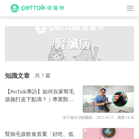
#腎臟病
知識文章
共 7 篇
【PetTalk專訪】如何在家幫毛
孩施打皮下點滴？｜專業獸醫
師—宋子揚
宋子揚主治獸醫師
．2022-10-31．
瀏覽 14.4k
腎病毛孩飲食首重「好吃、低