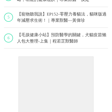
【寵物聽我說】EP152-零壓力養貓法，貓咪版過
5
年減壓求生術！｜專業獸醫—黃偉珍
【毛孩健康小站】預防醫學的關鍵，犬貓疫苗懶
6
人包大整理-上集｜程若芷獸醫師