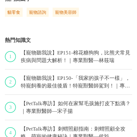
貓零食
寵物諮詢
寵物美容師
熱門知識文
【寵物聽我說】EP151-棉花糖狗狗，比熊犬常見
1
疾病與問題大解析！｜專業獸醫—林筱瑞
【寵物聽我說】EP150-「我家的孩子不一樣」，
2
特寵飼養的最佳後盾！特寵獸醫師駕到！｜專業
獸醫—侯彣
【PetTalk專訪】如何在家幫毛孩施打皮下點滴？
3
｜專業獸醫師—宋子揚
【PetTalk專訪】刺蝟照顧指南：刺蝟照顧全攻
4
略，萌寵的健康秘訣｜專業獸醫—侯彣