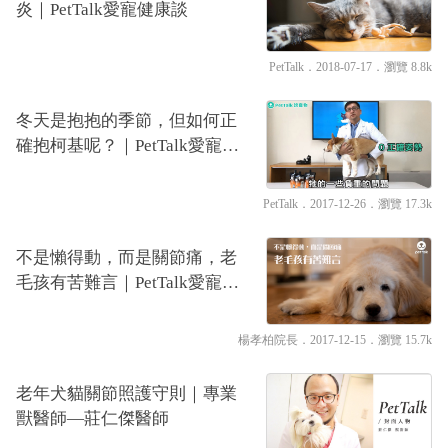
炎｜PetTalk愛寵健康談
PetTalk
．2018-07-17．
瀏覽 8.8k
冬天是抱抱的季節，但如何正
確抱柯基呢？｜PetTalk愛寵醫
師影片團
PetTalk
．2017-12-26．
瀏覽 17.3k
不是懶得動，而是關節痛，老
毛孩有苦難言｜PetTalk愛寵健
康談
楊孝柏院長
．2017-12-15．
瀏覽 15.7k
老年犬貓關節照護守則｜專業
獸醫師—莊仁傑醫師