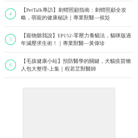
【PetTalk專訪】刺蝟照顧指南：刺蝟照顧全攻
4
略，萌寵的健康秘訣｜專業獸醫—侯彣
【寵物聽我說】EP152-零壓力養貓法，貓咪版過
5
年減壓求生術！｜專業獸醫—黃偉珍
【毛孩健康小站】預防醫學的關鍵，犬貓疫苗懶
6
人包大整理-上集｜程若芷獸醫師