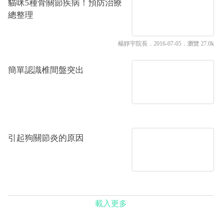
貓咪5種骨關節疾病！預防治療
總整理
楊靜宇院長
．2016-07-05．
瀏覽 27.0k
簡單認識椎間盤突出‬
引起狗關節炎的原因
載入更多