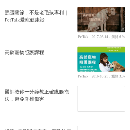
照護關節，不是老毛孩專利｜
PetTalk愛寵健康談
PetTalk
．2017-03-14．
瀏覽 6.9k
高齡寵物照護課程
PetTalk
．2016-10-21．
瀏覽 3.3k
醫師教你一分鐘教正確臘腸抱
法，避免脊椎傷害