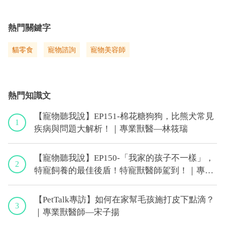
熱門關鍵字
貓零食
寵物諮詢
寵物美容師
熱門知識文
【寵物聽我說】EP151-棉花糖狗狗，比熊犬常見
1
疾病與問題大解析！｜專業獸醫—林筱瑞
【寵物聽我說】EP150-「我家的孩子不一樣」，
2
特寵飼養的最佳後盾！特寵獸醫師駕到！｜專業
獸醫—侯彣
【PetTalk專訪】如何在家幫毛孩施打皮下點滴？
3
｜專業獸醫師—宋子揚