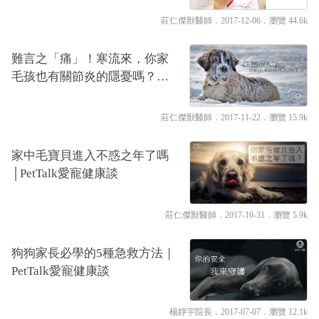
莊仁傑獸醫師
．2017-12-06．
瀏覽 44.6k
難言之「痛」！寒流來，你家
毛孩也有關節炎的隱憂嗎？｜
專業獸醫—莊仁傑
莊仁傑獸醫師
．2017-11-22．
瀏覽 15.9k
家中毛寶貝進入不惑之年了嗎
│PetTalk愛寵健康談
莊仁傑獸醫師
．2017-10-31．
瀏覽 5.9k
狗狗家長必學的5種急救方法｜
PetTalk愛寵健康談
楊靜宇院長
．2017-07-07．
瀏覽 12.1k