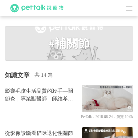
#補關節
知識文章
共 14 篇
影響毛孩生活品質的殺手—關
節炎｜專業獸醫師—師維孝醫
師
PetTalk
．2018-08-24．
瀏覽 19.9k
從影像診斷看貓咪退化性關節