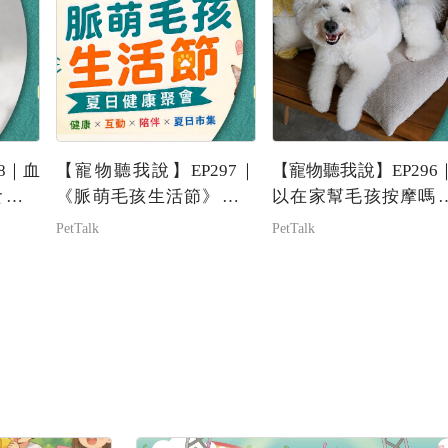
8｜血
【寵物聽我說】EP297｜
【寵物聽我說】EP296
食慾…
《脈萌毛孩生活節》認識
以在家幫毛孩按摩嗎
靠腹部
寵物健康管理新體驗feat.
醫師教你安全按摩不
PetTalk
PetTalk
業獸醫
脈萌-Bryan
｜PetTalk主持人—Tiffa