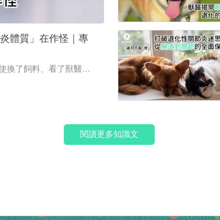
炎體質」在作怪｜專
使換了飼料、看了獸醫
力控制卻不見起色時，問
發炎體質」在作怪！
閱讀更多知識文