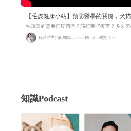
【毛孩健康小站】預防醫學的關鍵，犬貓
集｜程若芷獸醫師
毛孩真的需要打疫苗嗎？該打哪些疫苗？多久需
也讓你感到無比困惑
程若芷主治獸醫師
．2025-09-30．
瀏覽 1.7k
知識Podcast