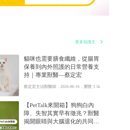
更多知識文
貓咪也需要膳食纖維，從腸胃
保養到內外照護的日常營養支
持｜專業獸醫—蔡定宏
蔡定宏主治獸醫師
．2026-06-16．
瀏覽 3.1k
【PetTalk來開箱】狗狗白內
障、失智其實早有徵兆？獸醫
揭開眼睛與大腦退化的共同原
因｜專業獸醫—林筱瑞