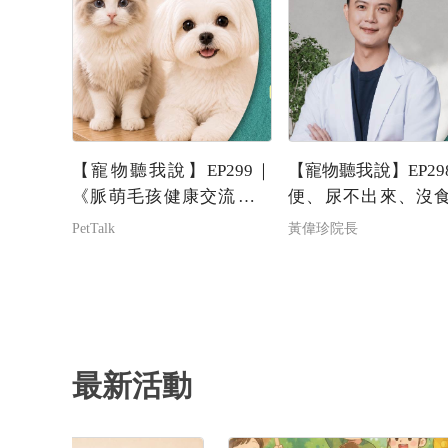
【寵物聽我說】EP299｜
【寵物聽我說】EP29
《脈萌毛孩健康交流夜》
便、尿不出來、沒
看懂毛孩日常裡的健康小
這些症狀可能需要
PetTalk
黃偉珍院長
訊號feat.脈萌-James
超音波找答案｜專
—黃偉珍
最新活動