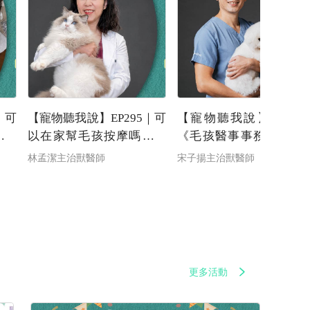
｜可
【寵物聽我說】EP295｜可
【寵物聽我說】EP294
？獸
以在家幫毛孩按摩嗎？獸
《毛孩醫事事務所》品
踩雷
醫師教你安全按摩不踩雷
犬貓特別要注意！認識
林孟潔主治獸醫師
宋子揚主治獸醫師
ny
｜專業獸醫—林孟潔
臟超音波與檢查重點｜
業獸醫—宋子揚
更多活動