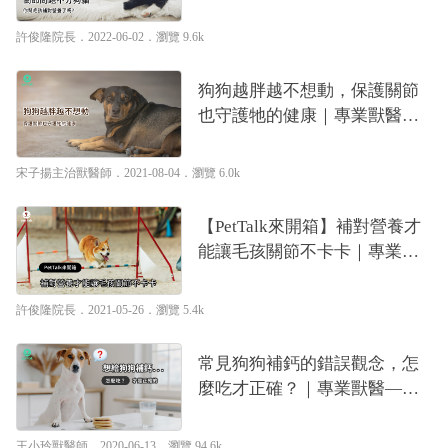
許俊隆
許俊隆院長
．2022-06-02．
瀏覽 9.6k
狗狗越胖越不想動，保護關節
也守護牠的健康｜專業獸醫—
宋子揚
宋子揚主治獸醫師
．2021-08-04．
瀏覽 6.0k
【PetTalk來開箱】補對營養才
能讓毛孩關節不卡卡｜專業獸
醫—許俊隆
許俊隆院長
．2021-05-26．
瀏覽 5.4k
常見狗狗補鈣的錯誤觀念，怎
麼吃才正確？｜專業獸醫—王
小玲
王小玲獸醫師
．2020-06-13．
瀏覽 94.6k