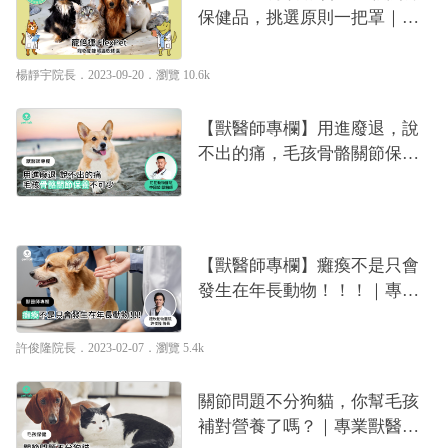
保健品，挑選原則一把罩｜專
業獸醫—楊靜宇
楊靜宇院長
．2023-09-20．
瀏覽 10.6k
【獸醫師專欄】用進廢退，說
不出的痛，毛孩骨骼關節保養
不可少｜專業獸醫—申國榮
【獸醫師專欄】癱瘓不是只會
發生在年長動物！！！｜專業
獸醫—許俊隆
許俊隆院長
．2023-02-07．
瀏覽 5.4k
關節問題不分狗貓，你幫毛孩
補對營養了嗎？｜專業獸醫—