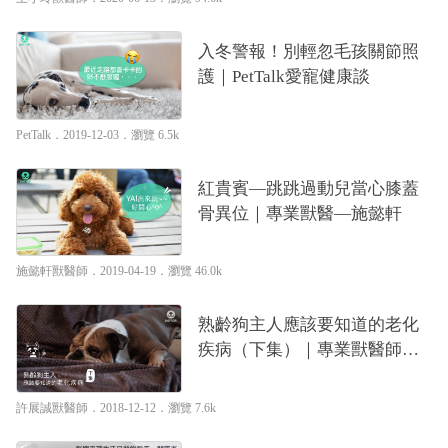
入冬警報！別輕忽毛孩關節照
護｜PetTalk愛寵健康談
PetTalk
．2019-12-03．
瀏覽 6.5k
紅貴賓—跳跳過動兒當心膝蓋
骨異位｜專業獸醫—施懿軒
施懿軒獸醫師
．2019-04-19．
瀏覽 46.0k
熟齡狗主人應該要知道的老化
疾病（下集）｜專業獸醫師—
許展誠醫師
許展誠獸醫師
．2018-12-12．
瀏覽 7.6k