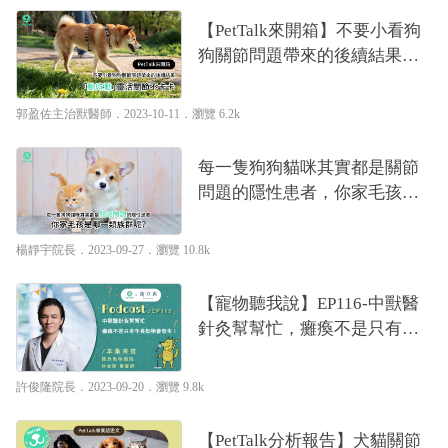
【PetTalk來開箱】不要小看狗
狗關節問題帶來的後續結果，
「動吃動」靈活關節不卡卡｜
專業獸醫—郭盈佐
郭盈佐主治獸醫師
．2023-10-11．
瀏覽 6.2k
每一隻狗狗貓咪其實都是關節
問題的隱性患者，你家毛孩是
哪一類族群呢？｜專業獸醫—
楊靜宇
楊靜宇院長
．2023-09-27．
瀏覽 10.8k
【寵物聽我說】EP116-中獸醫
針灸幫幫忙，癱瘓不是只有年
長動物會發生！｜專業獸醫—
許俊隆
許俊隆院長
．2023-09-20．
瀏覽 9.8k
【PetTalk分析報告】犬貓關節