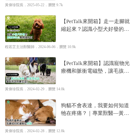
黃偉珍院長
．2025-05-22．
瀏覽 9.7k
【PetTalk來開箱】走一走腳就
縮起來？認識小型犬好發的膝
關節異位與照護方式｜專業獸
醫—程若芷
程若芷主治獸醫師
．2024-06-06．
瀏覽 10.9k
【PetTalk來開箱】認識寵物光
療機和脈衝電磁墊，讓毛孩走
的更長遠！｜專業獸醫—黃偉
珍
黃偉珍院長
．2024-02-29．
瀏覽 14.0k
狗貓不會表達，我要如何知道
牠在疼痛？｜專業獸醫—黃偉
珍
黃偉珍院長
．2024-02-28．
瀏覽 12.8k