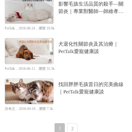
影響毛孩生活品質的殺手—關
節炎｜專業獸醫師—師維孝醫
師
PetTalk
．2018-08-24．
瀏覽 19.9k
犬退化性關節炎及其治療｜
PetTalk愛寵健康談
PetTalk
．2018-06-11．
瀏覽 31.3k
找回胖胖毛孩昔日的完美曲線
｜PetTalk愛寵健康談
洪奇正
．2018-04-10．
瀏覽 7.3k
1
2